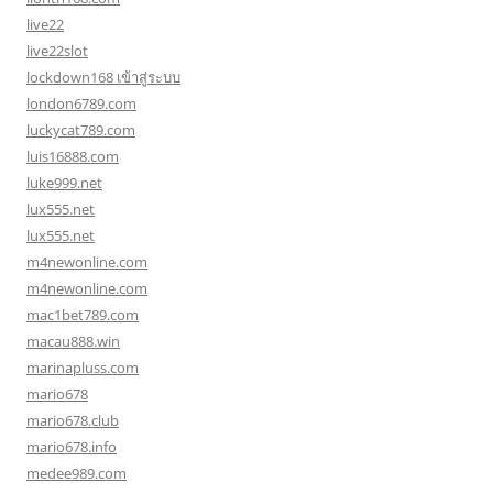
live22
live22slot
lockdown168 เข้าสู่ระบบ
london6789.com
luckycat789.com
luis16888.com
luke999.net
lux555.net
lux555.net
m4newonline.com
m4newonline.com
mac1bet789.com
macau888.win
marinapluss.com
mario678
mario678.club
mario678.info
medee989.com