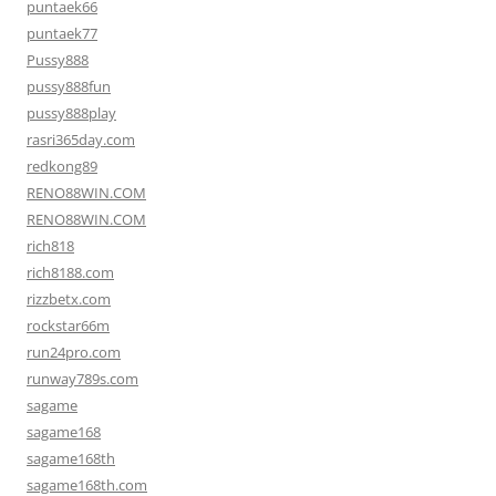
puntaek66
puntaek77
Pussy888
pussy888fun
pussy888play
rasri365day.com
redkong89
RENO88WIN.COM
RENO88WIN.COM
rich818
rich8188.com
rizzbetx.com
rockstar66m
run24pro.com
runway789s.com
sagame
sagame168
sagame168th
sagame168th.com