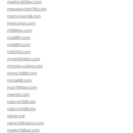
meekin365day.com
megawaysbet789.com
mercyrosa168.com
mexicanoo.com
mfj889xx.com
mia88th.com
mia88th.com
mib555s.com
mmgoldsbets.com
mmplay-casino.com
mono16888.com
moza888.com
mun789slot.com
mwin9s.com
nakoya1688.site
nakoya1688.site
nbwin.me
nemo168casino.com
niseko168bet.com