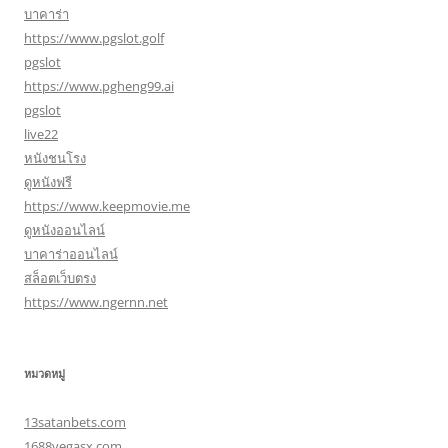
บาคาร่า
https://www.pgslot.golf
pgslot
https://www.pgheng99.ai
pgslot
live22
หนังชนโรง
ดูหนังฟรี
https://www.keepmovie.me
ดูหนังออนไลน์
บาคาร่าออนไลน์
สล็อตเว็บตรง
https://www.ngernn.net
หมวดหมู่
13satanbets.com
1688vegasx.com