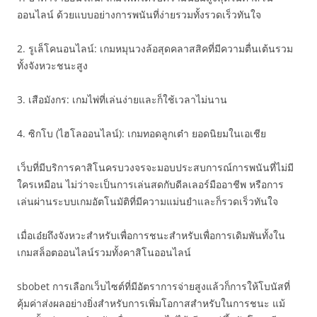
ออนไลน์ ด้วยแบบอย่างการพนันที่ง่ายรวมทั้งรวดเร็วทันใจ
2. รูเล็โคนอนไลน์: เกมหมุนวงล้อสุดคลาสสิคที่มีความตื่นเต้นรวม
ทั้งจังหวะชนะสูง
3. เสือมังกร: เกมไพ่ที่เล่นง่ายและก็ใช้เวลาไม่นาน
4. ซิกโบ (ไฮโลออนไลน์): เกมทอดลูกเต๋า ยอดนิยมในเอเชีย
เว็บที่มีบริการคาสิโนครบวงจรจะมอบประสบการณ์การพนันที่ไม่มี
ใครเหมือน ไม่ว่าจะเป็นการเล่นสดกับดีลเลอร์มืออาชีพ หรือการ
เล่นผ่านระบบเกมอัตโนมัติที่มีความแม่นยำและก็รวดเร็วทันใจ
เมื่อเอ๋ยถึงจังหวะสำหรับเพื่อการชนะสำหรับเพื่อการเดิมพันทั้งใน
เกมสล็อตออนไลน์รวมทั้งคาสิโนออนไลน์
sbobet การเลือกเว็บไซต์ที่มีอัตราการจ่ายสูงแล้วก็การให้โบนัสที่
คุ้มค่าส่งผลอย่างยิ่งสำหรับการเพิ่มโอกาสสำหรับในการชนะ แม้