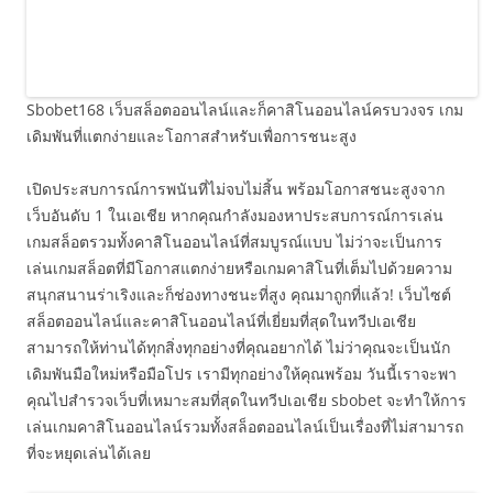
Sbobet168 เว็บสล็อตออนไลน์และก็คาสิโนออนไลน์ครบวงจร เกม
เดิมพันที่แตกง่ายและโอกาสสำหรับเพื่อการชนะสูง
เปิดประสบการณ์การพนันที่ไม่จบไม่สิ้น พร้อมโอกาสชนะสูงจาก
เว็บอันดับ 1 ในเอเชีย หากคุณกำลังมองหาประสบการณ์การเล่น
เกมสล็อตรวมทั้งคาสิโนออนไลน์ที่สมบูรณ์แบบ ไม่ว่าจะเป็นการ
เล่นเกมสล็อตที่มีโอกาสแตกง่ายหรือเกมคาสิโนที่เต็มไปด้วยความ
สนุกสนานร่าเริงและก็ช่องทางชนะที่สูง คุณมาถูกที่แล้ว! เว็บไซต์
สล็อตออนไลน์และคาสิโนออนไลน์ที่เยี่ยมที่สุดในทวีปเอเชีย
สามารถให้ท่านได้ทุกสิ่งทุกอย่างที่คุณอยากได้ ไม่ว่าคุณจะเป็นนัก
เดิมพันมือใหม่หรือมือโปร เรามีทุกอย่างให้คุณพร้อม วันนี้เราจะพา
คุณไปสำรวจเว็บที่เหมาะสมที่สุดในทวีปเอเชีย sbobet จะทำให้การ
เล่นเกมคาสิโนออนไลน์รวมทั้งสล็อตออนไลน์เป็นเรื่องที่ไม่สามารถ
ที่จะหยุดเล่นได้เลย