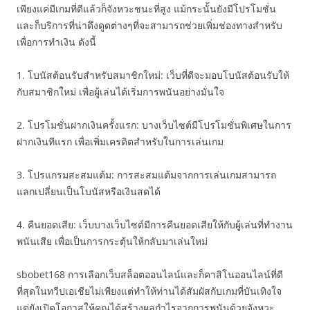
เพียงแค่มีเกมที่ดีแล้วก็จังหวะชนะที่สูง แม้กระนั้นยังมีโปรโมชั่น
และก็บริการที่น่าดึงดูดต่างๆที่จะสามารถช่วยเพิ่มช่องทางสำหรับ
เพื่อการทำเงิน ดังนี้
1. โบนัสต้อนรับสำหรับสมาชิกใหม่: เว็บที่ดีจะมอบโบนัสต้อนรับให้
กับสมาชิกใหม่ เพื่อผู้เล่นได้เริ่มการพนันอย่างมั่นใจ
2. โปรโมชั่นฝากเงินครั้งแรก: บางเว็บไซต์มีโปรโมชั่นพิเศษในการ
ฝากเงินทีแรก เพื่อเพิ่มเครดิตสำหรับในการเล่นเกม
3. โปรแกรมสะสมแต้ม: การสะสมแต้มจากการเล่นเกมสามารถ
แลกเปลี่ยนเป็นโบนัสหรือเงินสดได้
4. คืนยอดเสีย: เว็บบางเว็บไซต์มีการคืนยอดเสียให้กับผู้เล่นที่ทำงาน
พนันเสีย เพื่อเป็นการกระตุ้นให้กลับมาเล่นใหม่
sbobet168 การเลือกเว็บสล็อตออนไลน์และก็คาสิโนออนไลน์ที่ดี
ที่สุดในทวีปเอเชียไม่เพียงแต่ทำให้ท่านได้สัมผัสกับเกมที่บันเทิงใจ
แต่ยังเปิดโอกาสให้คุณได้สร้างผลกำไรจากการพนันด้วยจังหวะ