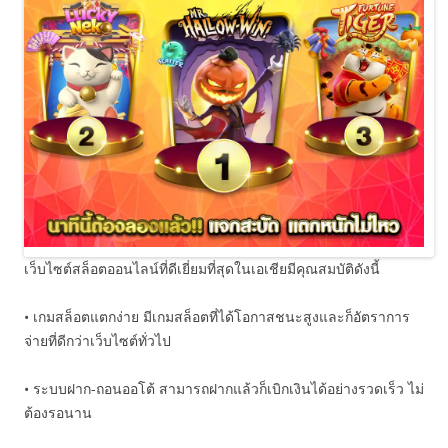
เว็บไซต์สล็อตออนไลน์ที่ดีเยี่ยมที่สุดในเอเชียมีคุณสมบัติดังนี้
• เกมสล็อตแตกง่าย มีเกมสล็อตที่ได้โอกาสชนะสูงและก็อัตราการ
จ่ายที่ดีกว่าเว็บไซต์ทั่วไป
• ระบบฝาก-ถอนออโต้ สามารถฝากแล้วก็เบิกเงินได้อย่างรวดเร็ว ไม่
ต้องรอนาน