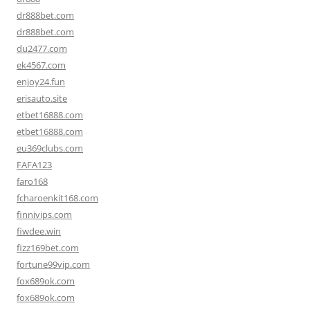
dr888bet.com
dr888bet.com
du2477.com
ek4567.com
enjoy24.fun
erisauto.site
etbet16888.com
etbet16888.com
eu369clubs.com
FAFA123
faro168
fcharoenkit168.com
finnivips.com
fiwdee.win
fizz169bet.com
fortune99vip.com
fox689ok.com
fox689ok.com