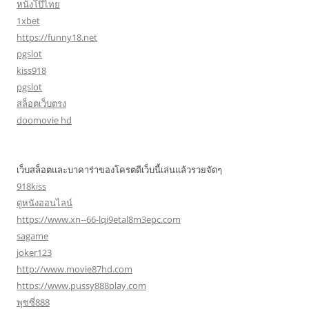
หนังโป๊ไทย
1xbet
https://funny18.net
pgslot
kiss918
pgslot
สล็อตเว็บตรง
doomovie hd
เว็บสล็อตและบาคาร่าของโครตดีเว็บนี้เล่นแล้วรวยจัดๆ
918kiss
ดูหนังออนไลน์
https://www.xn--66-lqi9etal8m3epc.com
sagame
joker123
http://www.movie87hd.com
https://www.pussy888play.com
พุซซี่888