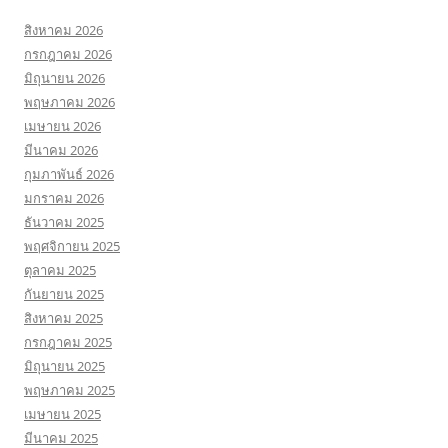
สิงหาคม 2026
กรกฎาคม 2026
มิถุนายน 2026
พฤษภาคม 2026
เมษายน 2026
มีนาคม 2026
กุมภาพันธ์ 2026
มกราคม 2026
ธันวาคม 2025
พฤศจิกายน 2025
ตุลาคม 2025
กันยายน 2025
สิงหาคม 2025
กรกฎาคม 2025
มิถุนายน 2025
พฤษภาคม 2025
เมษายน 2025
มีนาคม 2025