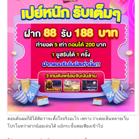
ตอนต้นผมก็มิได้คิดว่าจะตั้งใจจริงอะไร เพราะว่าเคยเห็นหลายเว็บ
โปรโมทว่าฝากน้อยเล่นได้ แม้กระนั้นพอเพียงเข้าไป