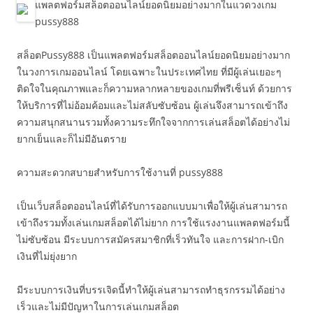
แพลตฟอร์มสล็อตออนไลน์ยอดนิยมอย่างมากในแวดวงเกม
pussy888
สล็อตPussy888 เป็นแพลตฟอร์มสล็อตออนไลน์ยอดนิยมอย่างมาก
ในวงการเกมออนไลน์ โดยเฉพาะในประเทศไทย ที่มีผู้เล่นเยอะๆ
ติดใจในคุณภาพและก็ความหลากหลายของเกมที่พรีเซ็นท์ ด้วยการ
ให้บริการที่ไม่อ้อมค้อมและไม่สลับซับซ้อน ผู้เล่นจึงสามารถเข้าถึง
ความสนุกสนานรวมทั้งความระทึกใจจากการเล่นสล็อตได้อย่างไม่
ยากเย็นและก็ไม่มีอันตราย
ความสะดวกสบายสำหรับการใช้งานที่ pussy888
เป็นเว็บสล็อตออนไลน์ที่ได้รับการออกแบบมาเพื่อให้ผู้เล่นสามารถ
เข้าถึงรวมทั้งเล่นเกมสล็อตได้ไม่ยาก การใช้แรงงานแพลตฟอร์มนี้
ไม่ซับซ้อน มีระบบการสมัครสมาชิกที่เร็วทันใจ และการฝาก-เบิก
เงินที่ไม่ยุ่งยาก
มีระบบการเงินที่บรรเจิดนี้ทำให้ผู้เล่นสามารถทำธุรกรรมได้อย่าง
เร็วและไม่มีปัญหาในการเล่นเกมสล็อต