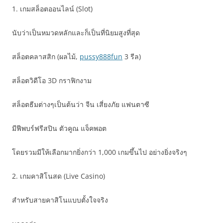
1. เกมสล็อตออนไลน์ (Slot)
นับว่าเป็นหมวดหลักและก็เป็นที่นิยมสูงที่สุด
สล็อตคลาสสิก (ผลไม้,
pussy888fun
3 รีล)
สล็อตวิดีโอ 3D กราฟิกงาม
สล็อตธีมต่างๆเป็นต้นว่า จีน เสี่ยงภัย แฟนตาซี
มีฟีพบร์ฟรีสปิน ตัวคูณ แจ็คพอต
โดยรวมมีให้เลือกมากยิ่งกว่า 1,000 เกมขึ้นไป อย่างยิ่งจริงๆ
2. เกมคาสิโนสด (Live Casino)
สำหรับสายคาสิโนแบบตั้งใจจริง