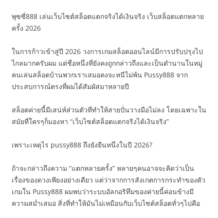
พุซซี่888 เล่นเว็บไซต์สล็อตแตกจริงได้เงินจริง เว็บสล็อตแตกหลาย
ครั้ง 2026
ในการก้าวเข้าสู่ปี 2026 วงการเกมสล็อตออนไลน์มีการปรับปรุงไป
ไกลมากครับผม แต่ชื่อหนึ่งที่ยังคงถูกกล่าวถึงและเป็นตำนานในหมู่
คนเล่นสล็อตบ้านพวกเราเสมอคงจะหนีไม่พ้น Pussy888 จาก
ประสบการณ์ตรงที่ผมได้สัมผัสมาหลายปี
สล็อตค่ายนี้มีเสน่ห์ส่วนตัวที่ทำให้สายปั่นวางมือไม่ลง โดยเฉพาะใน
สมัยที่ใครๆก็มองหา “เว็บไซต์สล็อตแตกจริงได้เงินจริง”
เพราะเหตุไร pussy888 ถึงยังยืนหนึ่งในปี 2026?
ถ้าจะกล่าวถึงความ “แตกหลายครั้ง” หลายๆคนอาจจะคิดว่าเป็น
เรื่องของดวงเพียงอย่างเดียว แต่ว่าจากการสังเกตการกระทำของตัว
เกมใน Pussy888 ผมพบว่าระบบอัลกอริทึมของค่ายนี้ค่อนข้างมี
ความสม่ำเสมอ สิ่งที่ทำให้มันไม่เหมือนกับเว็บไซต์สล็อตทั่วๆไปคือ