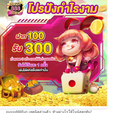
pussy888fun เทคนิคส่วนตัว: ทำอย่างไรให้โบนัสตกทับ?