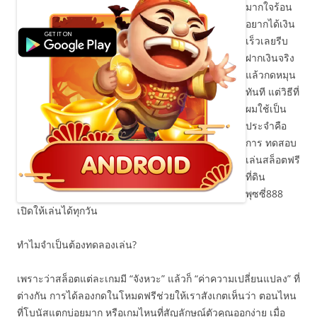
มากใจร้อน
อยากได้เงิน
เร็วเลยรีบ
ฝากเงินจริง
แล้วกดหมุน
ทันที แต่วิธีที่
ผมใช้เป็น
ประจำคือ
การ ทดสอบ
เล่นสล็อตฟรี
ที่ดิน
พุซซี่888
เปิดให้เล่นได้ทุกวัน
ทำไมจำเป็นต้องทดลองเล่น?
เพราะว่าสล็อตแต่ละเกมมี “จังหวะ” แล้วก็ “ค่าความเปลี่ยนแปลง” ที่
ต่างกัน การได้ลองกดในโหมดฟรีช่วยให้เราสังเกตเห็นว่า ตอนไหน
ที่โบนัสแตกบ่อยมาก หรือเกมไหนที่สัญลักษณ์ตัวคูณออกง่าย เมื่อ