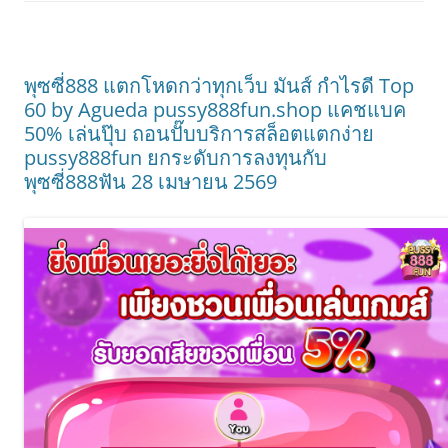
พุซซี่888 แตกโหดกว่าทุกเว็บ มันส์ กำไรดี Top
60 by Agueda pussy888fun.shop แคชแบค
50% เล่นปุ๊บ ถอนปั๊บบริการสล็อตแตกง่าย
pussy888fun ยกระดับการลงทุนกับ
พุซซี่888ฟัน 28 เมษายน 2569