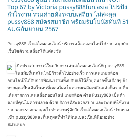
Top 67 by Victoria pussy888fun.asia โปรปัง
กำไรงาม รวมค่ายดังระบบเสถียร ไม่สะดุด
pussy888 สมัครสมาชิก พร้อมรับโบนัสทันที 31
AUGกันยายน 2567
Pussy888 เว็บสล็อตออนไลน์ บริการสล็อตออนไลน์ใช้ง่าย สนุกกับ
เว็บไซต์รวมสล็อตได้แต่ละวัน
เปิดประสบการณ์ใหม่กับการเล่นสล็อตออนไลน์ที่ pussy888
ในสมัยที่เทคโนโลยีก้าวล้ำไปอย่างเร็ว การเล่นเกมสล็อต
ออนไลน์ก็ได้รับการพัฒนารวมทั้งปรับแก้ให้ล้ำยุคมากขึ้นเรื่อยๆ ถ้า
หากคุณเป็นเลิศในคนที่เผลอไผลในความเพลิดเพลินแล้วก็ความตื่น
เต้นจากการเล่นสล็อตออนไลน์ เกมสล็อต ค่าย Pussy888 เป็นคำ
ตอบที่คุณไม่ควรพลาด ด้วยบริการที่สะดวกสบายและระบบที่ใช้งาน
ง่าย พวกเราจะพาคุณไปทำความรู้จักกับเว็บสล็อตออนไลน์ ปากทาง
เข้า pussy888และก็เหตุผลที่ทำให้มันแปลงเป็นที่นิยมอย่าง
สม่ำเสมอ