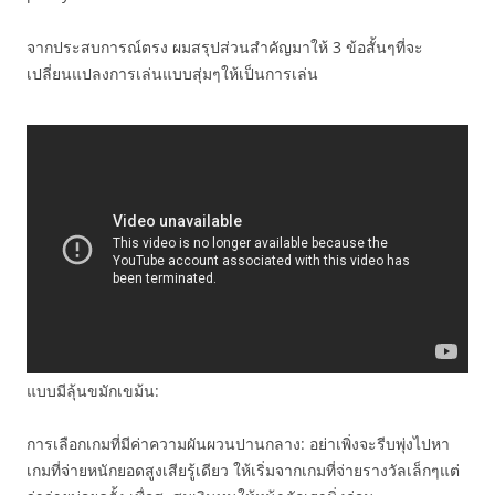
จากประสบการณ์ตรง ผมสรุปส่วนสำคัญมาให้ 3 ข้อสั้นๆที่จะ
เปลี่ยนแปลงการเล่นแบบสุ่มๆให้เป็นการเล่น
แบบมีลุ้นขมักเขม้น:
การเลือกเกมที่มีค่าความผันผวนปานกลาง: อย่าเพิ่งจะรีบพุ่งไปหา
เกมที่จ่ายหนักยอดสูงเสียรู้เดียว ให้เริ่มจากเกมที่จ่ายรางวัลเล็กๆแต่