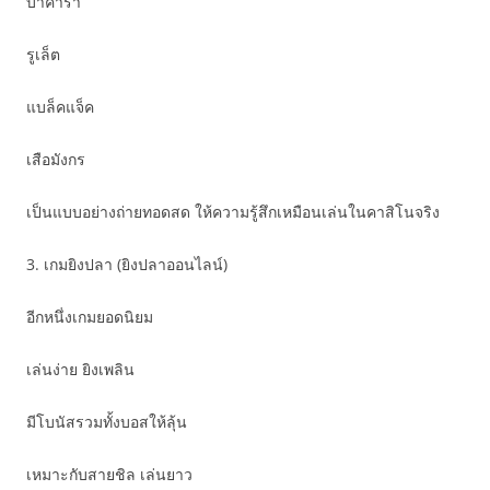
บาคาร่า
รูเล็ต
แบล็คแจ็ค
เสือมังกร
เป็นแบบอย่างถ่ายทอดสด ให้ความรู้สึกเหมือนเล่นในคาสิโนจริง
3. เกมยิงปลา (ยิงปลาออนไลน์)
อีกหนึ่งเกมยอดนิยม
เล่นง่าย ยิงเพลิน
มีโบนัสรวมทั้งบอสให้ลุ้น
เหมาะกับสายชิล เล่นยาว