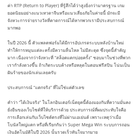
ค่า RTP (Return to Player) ที่รู้สึกได้ว่าสูงยิ่งกว่ามาตรฐาน เกม
ยอดนิยมอย่างแนวเทวดาจีนหรือแนวเสี่ยงภัยในค่ายนี้ มักจะมี
จังหวะการจ่ายรางวัลที่คาดการณ์ได้หากพวกเรามีประสบการณ์
มากพอ
ในปี 2026 นี้ ตัวแพลตฟอร์มได้มีการอัปเกรดระบบหลังบ้านใหม่
ทำให้การหมุนแต่ละครั้งมีความลื่นไหล ไม่มีสะดุด ซึ่งจุดนี้สำคัญ
มาก เนื่องจากว่าจังหวะที่ “สล็อตแตกบ่อยครั้ง” ชอบมาในช่วงที่พวก
เรากำลังดวงขึ้น ถ้าเกิดระบบค้างหรือหลุดในตอนฟรีสปิน โน่นเป็น
ฝันร้ายของนักเล่นเลยครับ
ประสบการณ์ “แตกจริง” ที่ไม่ใช่แค่ตัวเลข
คำว่า “ได้เงินจริง” ในโลกอินเตอร์เน็ตยุคนี้ต้องมองกันที่ความมั่นคง
ยั่งยืนของเว็บไซต์ที่ให้บริการด้วย ประสบการณ์ที่ผมประทับใจคือ
การเลือกเล่นกับเว็บไซต์ตรงที่ไม่ผ่านเอเย่นต์ เพราะเหตุว่าเมื่อ
โบนัสใหญ่แตก หรือที่เรียกกันว่า Super Mega Win ระบบการถอน
เงินอัตโนมัติในปี 2026 นั้นรวดเร็วทันใจมากมาย