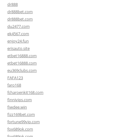
dr888
dr888bet.com
dr888bet.com
du2477.com
ek4567.com
enjoy24.fun
erisauto.site
etbet16888.com
etbet16888.com
eu369clubs.com
FAFA123
faro168
fcharoenkit168.com
finnivips.com
fiwdee.win
fizz169bet.com
fortune99vip.com
fox689ok.com
fox689ok.com