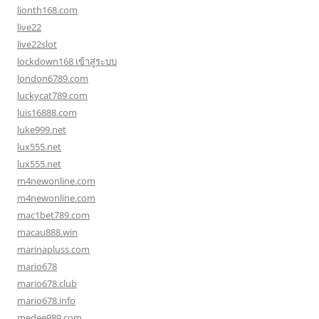
lionth168.com
live22
live22slot
lockdown168 เข้าสู่ระบบ
london6789.com
luckycat789.com
luis16888.com
luke999.net
lux555.net
lux555.net
m4newonline.com
m4newonline.com
mac1bet789.com
macau888.win
marinapluss.com
mario678
mario678.club
mario678.info
medee989.com