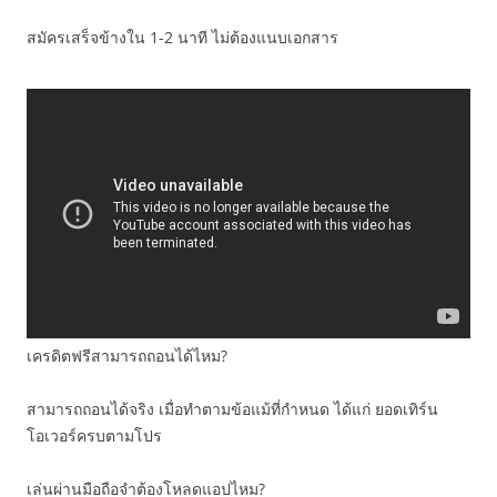
สมัครเสร็จข้างใน 1-2 นาที ไม่ต้องแนบเอกสาร
เครดิตฟรีสามารถถอนได้ไหม?
สามารถถอนได้จริง เมื่อทำตามข้อแม้ที่กำหนด ได้แก่ ยอดเทิร์น
โอเวอร์ครบตามโปร
เล่นผ่านมือถือจำต้องโหลดแอปไหม?