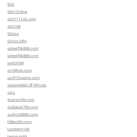
Slot
Slot Online
slot1111ok.com
slot168
Slotxo
slotxo24hr
spbetflik888.com
spbetflik888.com
sretthi99
ss168vip.com
ssc915casino.com
ssgame666 เข้าสู่ระบบ
ssru
starrich99.com
stellabet789.com
sudyod888s.com
t88golds.com
tangtem168
temmax69