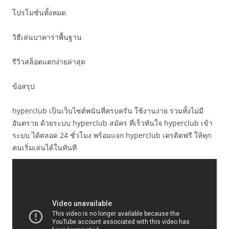
โปรโมชั่นทั้งหมด
วิธีเล่นบาคาร่าพื้นฐาน
รีวิวสล็อตแตกง่ายล่าสุด
ข้อสรุป
hyperclub เป็นเว็บไซต์พนันที่ครบครัน ใช้งานง่าย รวมทั้งไม่มี
อันตราย ด้วยระบบ hyperclub สมัคร ที่เร็วทันใจ hyperclub เข้า
ระบบ ได้ตลอด 24 ชั่วโมง พร้อมแจก hyperclub เครดิตฟรี ให้ทุก
คนเริ่มเล่นได้ในทันที