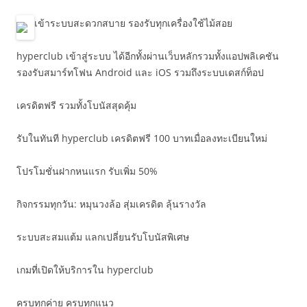
เข้าระบบสะดวกสบาย รองรับทุกเครื่องใช้ไม้สอย
hyperclub เข้าสู่ระบบ ได้อีกทั้งผ่านเว็บหลักรวมทั้งแอปพลิเคชัน
รองรับสมาร์ทโฟน Android และ iOS รวมถึงระบบเดสก์ท็อป
เครดิตฟรี รวมทั้งโบนัสสุดคุ้ม
รับในทันที hyperclub เครดิตฟรี 100 บาทเมื่อลงทะเบียนใหม่
โปรโมชั่นฝากหนแรก รับเพิ่ม 50%
กิจกรรมทุกวัน: หมุนวงล้อ สุ่มเครดิต ลุ้นรางวัล
ระบบสะสมแต้ม แลกเปลี่ยนรับโบนัสพิเศษ
เกมที่เปิดให้บริการใน hyperclub
ครบทุกค่าย ครบทุกแนว