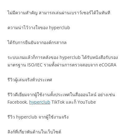
ไม่มีความสำคัญ สามารถเล่นผ่านเบราว์เซอร์ได้ในทันที
ความน่าไว้วางใจของ hyperclub
ได้รับการยืนยันจากองค์กรสากล
ระบบเกมแล้วก็การคลังของ hyperclub ได้รับหนังสือรับรอง
มาตรฐาน ISO/IEC รวมทั้งผ่านการตรวจสอบจาก eCOGRA
รีวิวผู้เล่นจริงทั่วประเทศ
รีวิวดีเยี่ยมจากผู้ใช้งานทั้งประเทศในสื่อออนไลน์ อย่างเช่น
Facebook,
hyperclub
TikTok และก็ YouTube
รีวิว hyperclub จากผู้ใช้งานจริง
ลิงก์ที่เกี่ยวพันด้านในเว็บไซต์