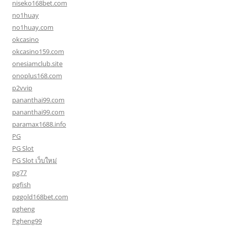
niseko168bet.com
no1huay
no1huay.com
okcasino
okcasino159.com
onesiamclub.site
onoplus168.com
p2vvip
pananthai99.com
pananthai99.com
paramax1688.info
PG
PG Slot
PG Slot เว็บใหม่
pg77
pgfish
pggold168bet.com
pgheng
Pgheng99