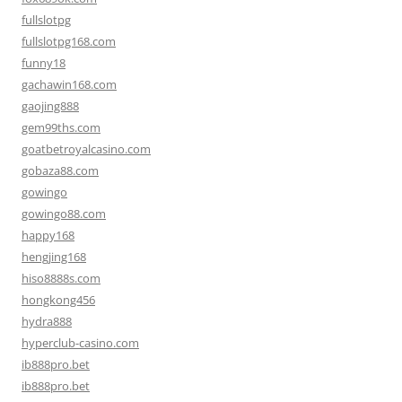
fullslotpg
fullslotpg168.com
funny18
gachawin168.com
gaojing888
gem99ths.com
goatbetroyalcasino.com
gobaza88.com
gowingo
gowingo88.com
happy168
hengjing168
hiso8888s.com
hongkong456
hydra888
hyperclub-casino.com
ib888pro.bet
ib888pro.bet