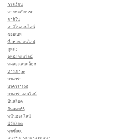
การเรียน
ขายทะเบียนรถ
คาสิโน
คาสิโนออนไลน์
ซอยเบท
ซื้อหวยออนไลน์
ดูหนัง
ดูหนังออนไลน์
ทดลองเล่นสล็อต
ทางเข้าpg
บาคาร่า
บาคาร่า168
บาคาร่าออนไลน์
ปั่นสล็อต
ปั่นแตก66
พนันออนไลน์
พีจีสล็อต
พุซซี่888
มหาวิทยาลัยสวนสุนันทา