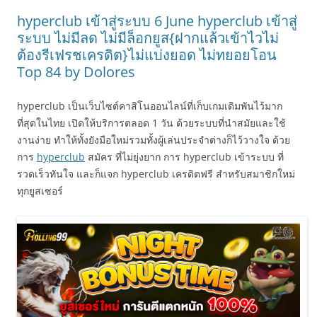
hyperclub เข้าสู่ระบบ 6 June hyperclub เข้าสู่
ระบบ ไม่มีลด ไม่มีล็อกยูส{ฝากแล้วเข้าไวไม่
ต้องรีเฟรชเครดิต}ไม่แบ่งยอด ไม่ทยอยโอน
Top 84 by Dolores
hyperclub เป็นเว็บไซต์คาสิโนออนไลน์ที่เก็บเกมเดิมพันไว้มาก
ที่สุดในไทย เปิดให้บริการตลอด 1 วัน ด้วยระบบที่นำสมัยและใช้
งานง่าย ทำให้ทั้งยังมือใหม่รวมทั้งผู้เล่นประจำต่างก็ไว้วางใจ ด้วย
การ
hyperclub
สมัคร ที่ไม่ยุ่งยาก การ hyperclub เข้าระบบ ที่
รวดเร็วทันใจ และก็แจก hyperclub เครดิตฟรี สำหรับสมาชิกใหม่
ทุกยูสเซอร์