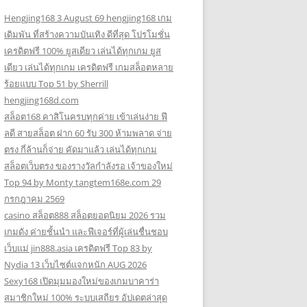
Hengjing168 3 August 69 hengjing168 เกม
เดิมพัน ที่สร้างความบันเทิง ดีที่สุด โปรโมชั่น
เครดิตฟรี 100% ยูสเดียว เล่นได้ทุกเกม ยูส
เดียว เล่นได้ทุกเกม เครดิตฟรี เกมสล็อตหลาย
ร้อยแบบ Top 51 by Sherrill
hengjing168d.com
สล็อต168 คาสิโนครบทุกค่าย เข้าเล่นง่าย ฟี
ลดี สายสล็อต ฝาก 60 รับ 300 ห้ามพลาด จ่าย
ตรง กี่ล้านก็จ่าย คัดมาแล้ว เล่นได้ทุกเกม
สล็อตเว็บตรง ของรางวัลกำลังรอ เจ้าของใหม่
Top 94 by Monty tangtem168e.com 29
กรกฎาคม 2569
casino สล็อต888 สล็อตยอดนิยม 2026 รวม
เกมดัง ค่ายชั้นนำ และฟีเจอร์ที่ผู้เล่นชื่นชอบ
เว็บแม่ jin888.asia เครดิตฟรี Top 83 by
Nydia 13 เว็บไซต์แจกหนัก AUG 2026
Sexy168 เปิดมุมมองใหม่ของเกมบาคาร่า
สมาชิกใหม่ 100% ระบบเสถียร อัปเดตล่าสุด