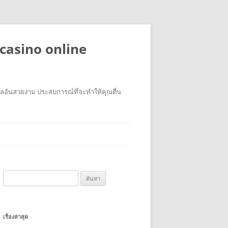
casino online
ลอันสวยงาม ประสบการณ์ที่จะทำให้คุณตื่น
ค้นหา
สำหรับ:
เรื่องล่าสุด