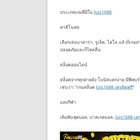
ประเภทเกมที่มีใน
luis1688
คาสิโนสด
เลือกเล่นบาคาร่า, รูเล็ต, ไฮโล แล้วก็เก
ปลอดภัยและก็ไหลลื่น
สล็อตออนไลน์
สล็อตจากทุกค่ายดัง โบนัสแตกง่าย มีฟีพบร
เช่นว่า: “เกมสล็อต
luis1688 เครดิตฟรี
“
แทงกีฬา
เดิมพันฟุตบอล, บาสเกตบอล,
luis1688 เคร