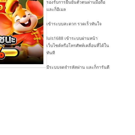
รองรับการยืนยันตัวตนผ่านมือถือ
และก็อีเมล
เข้าระบบสะดวก รวดเร็วทันใจ
luis1688 เข้าระบบผ่านหน้า
เว็บไซต์หรือโทรศัพท์เคลื่อนที่ได้ใน
ทันที
มีระบบจดจำรหัสผ่าน และก็การันตี