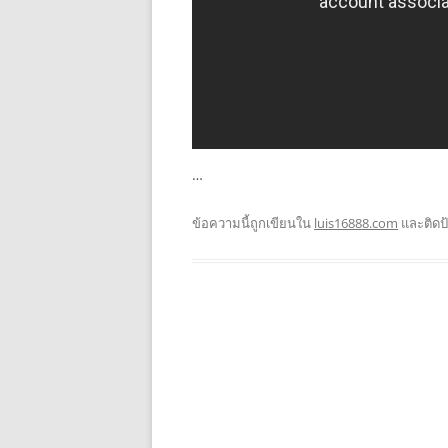
…
ข้อความนี้ถูกเขียนใน
luis16888.com
และติดป