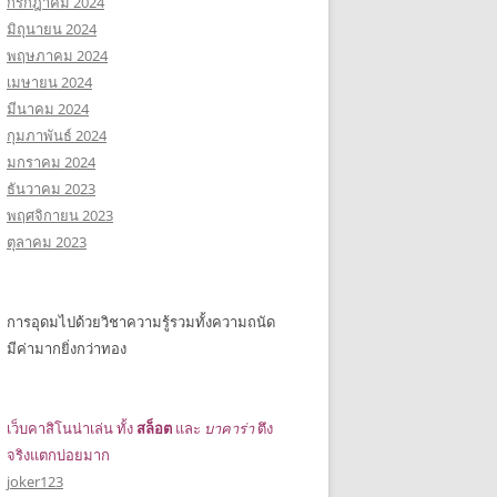
กรกฎาคม 2024
มิถุนายน 2024
พฤษภาคม 2024
เมษายน 2024
มีนาคม 2024
กุมภาพันธ์ 2024
มกราคม 2024
ธันวาคม 2023
พฤศจิกายน 2023
ตุลาคม 2023
การอุดมไปด้วยวิชาความรู้รวมทั้งความถนัด
มีค่ามากยิ่งกว่าทอง
เว็บคาสิโนน่าเล่น ทั้ง
สล็อต
และ
บาคาร่า
ตึง
จริงแตกบ่อยมาก
joker123