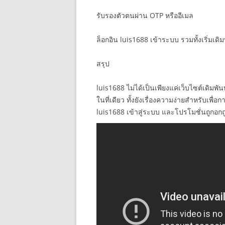
รับรองตัวตนผ่าน OTP หรืออีเมล
ล็อกอิน luis1688 เข้าระบบ รวมทั้งเริ่มเดิ
สรุป
luis1688 ไม่ได้เป็นเพียงแค่เว็บไซต์เดิมพัน
ในที่เดียว ทั้งยังเรื่องความง่ายสำหรับเพื
luis1688 เข้าสู่ระบบ และโปรโมชั่นถูกอกถ