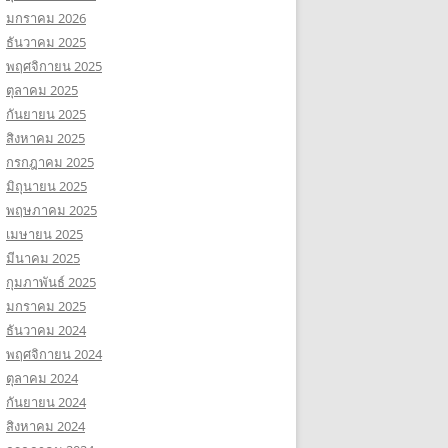
มกราคม 2026
ธันวาคม 2025
พฤศจิกายน 2025
ตุลาคม 2025
กันยายน 2025
สิงหาคม 2025
กรกฎาคม 2025
มิถุนายน 2025
พฤษภาคม 2025
เมษายน 2025
มีนาคม 2025
กุมภาพันธ์ 2025
มกราคม 2025
ธันวาคม 2024
พฤศจิกายน 2024
ตุลาคม 2024
กันยายน 2024
สิงหาคม 2024