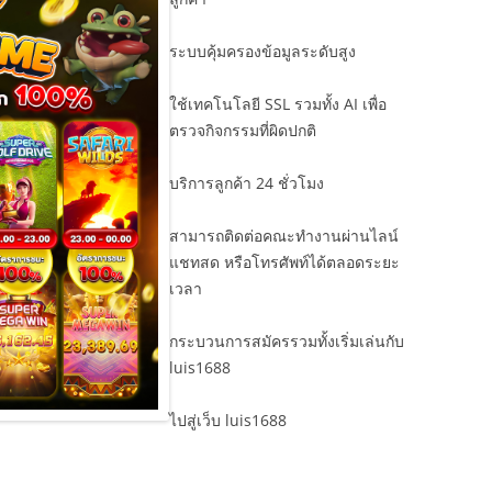
ระบบคุ้มครองข้อมูลระดับสูง
ใช้เทคโนโลยี SSL รวมทั้ง AI เพื่อ
ตรวจกิจกรรมที่ผิดปกติ
บริการลูกค้า 24 ชั่วโมง
สามารถติดต่อคณะทำงานผ่านไลน์
แชทสด หรือโทรศัพท์ได้ตลอดระยะ
เวลา
กระบวนการสมัครรวมทั้งเริ่มเล่นกับ
luis1688
ไปสู่เว็บ luis1688