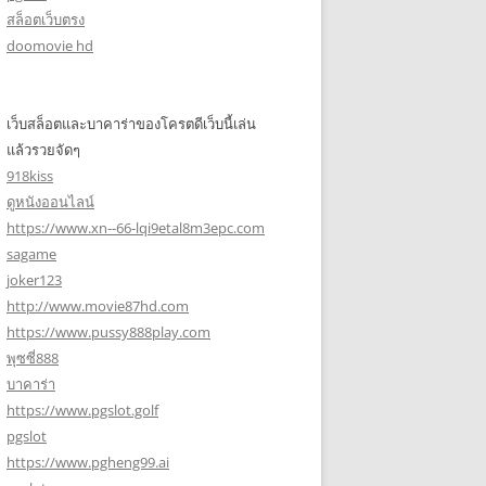
สล็อตเว็บตรง
doomovie hd
เว็บสล็อตและบาคาร่าของโครตดีเว็บนี้เล่น
แล้วรวยจัดๆ
918kiss
ดูหนังออนไลน์
https://www.xn--66-lqi9etal8m3epc.com
sagame
joker123
http://www.movie87hd.com
https://www.pussy888play.com
พุซซี่888
บาคาร่า
https://www.pgslot.golf
pgslot
https://www.pgheng99.ai