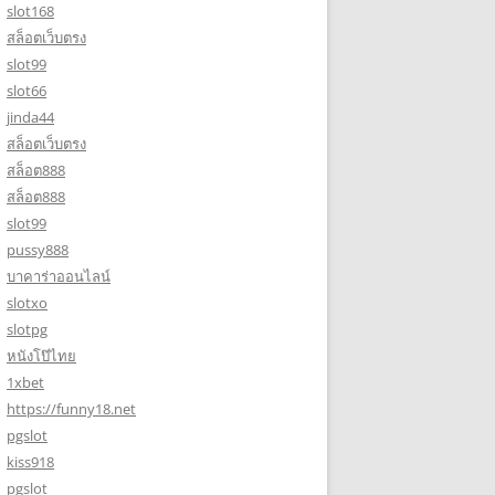
slot168
สล็อตเว็บตรง
slot99
slot66
jinda44
สล็อตเว็บตรง
สล็อต888
สล็อต888
slot99
pussy888
บาคาร่าออนไลน์
slotxo
slotpg
หนังโป๊ไทย
1xbet
https://funny18.net
pgslot
kiss918
pgslot