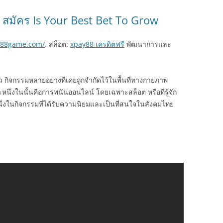
สมัคร Is Your Best Bet To Grow
y88game.com/
. สล็อต:
xpay88 เครดิตฟรี
พัฒนาการและ
ว กิจกรรมหลายอย่างที่เคยถูกจำกัดไว้ในพื้นที่ทางกายภาพ
นึ่งในนั้นคือการพนันออนไลน์ โดยเฉพาะสล็อต หรือที่รู้จัก
นึ่งในกิจกรรมที่ได้รับความนิยมและเป็นที่สนใจในสังคมไทย