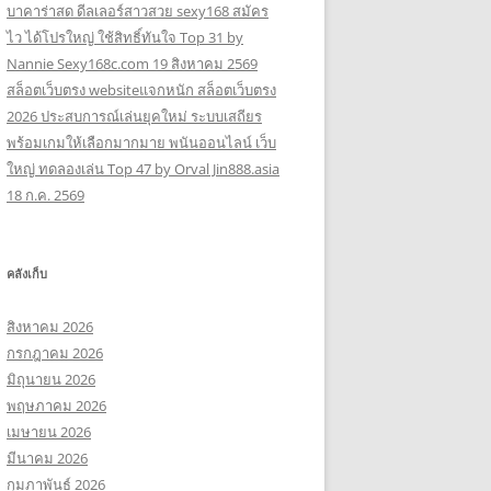
บาคาร่าสด ดีลเลอร์สาวสวย sexy168 สมัคร
ไว ได้โปรใหญ่ ใช้สิทธิ์ทันใจ Top 31 by
Nannie Sexy168c.com 19 สิงหาคม 2569
สล็อตเว็บตรง websiteแจกหนัก สล็อตเว็บตรง
2026 ประสบการณ์เล่นยุคใหม่ ระบบเสถียร
พร้อมเกมให้เลือกมากมาย พนันออนไลน์ เว็บ
ใหญ่ ทดลองเล่น Top 47 by Orval Jin888.asia
18 ก.ค. 2569
คลังเก็บ
สิงหาคม 2026
กรกฎาคม 2026
มิถุนายน 2026
พฤษภาคม 2026
เมษายน 2026
มีนาคม 2026
กุมภาพันธ์ 2026