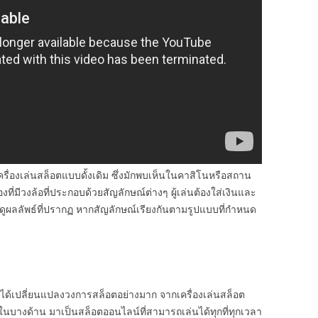
ครื่องเล่นสล็อตแบบดั้งเดิม ซึ่งมักพบเห็นในคาสิโนหรือสถาน
งที่มีวงล้อที่ประกอบด้วยสัญลักษณ์ต่างๆ ผู้เล่นต้องใส่เงินและ
อดูผลลัพธ์ที่ปรากฏ หากสัญลักษณ์เรียงกันตามรูปแบบที่กำหนด
ด้เปลี่ยนแปลงวงการสล็อตอย่างมาก จากเครื่องเล่นสล็อต
ในบางด้าน มาเป็นสล็อตออนไลน์ที่สามารถเล่นได้ทุกที่ทุกเวลา