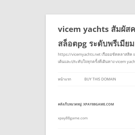
vicem yachts สัมผัส
สล็อตpg ระดับพรีเมียม
https://vicemyachts.net เรือยอช์ทคลาสสิค
เต้นและประทับใจทุกครั้งที่เดินทาง vicem yac
หน้าแรก
BUY THIS DOMAIN
คลังเก็บหมวดหมู่:
XPAY88GAME.COM
xpay88game.com