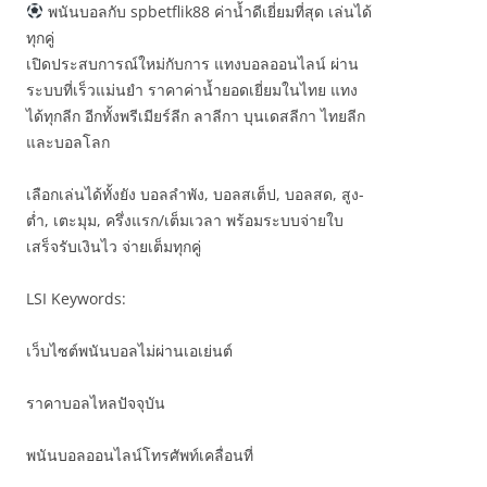
พนันบอลกับ spbetflik88 ค่าน้ำดีเยี่ยมที่สุด เล่นได้
ทุกคู่
เปิดประสบการณ์ใหม่กับการ แทงบอลออนไลน์ ผ่าน
ระบบที่เร็วแม่นยำ ราคาค่าน้ำยอดเยี่ยมในไทย แทง
ได้ทุกลีก อีกทั้งพรีเมียร์ลีก ลาลีกา บุนเดสลีกา ไทยลีก
และบอลโลก
เลือกเล่นได้ทั้งยัง บอลลำพัง, บอลสเต็ป, บอลสด, สูง-
ต่ำ, เตะมุม, ครึ่งแรก/เต็มเวลา พร้อมระบบจ่ายใบ
เสร็จรับเงินไว จ่ายเต็มทุกคู่
LSI Keywords:
เว็บไซต์พนันบอลไม่ผ่านเอเย่นต์
ราคาบอลไหลปัจจุบัน
พนันบอลออนไลน์โทรศัพท์เคลื่อนที่