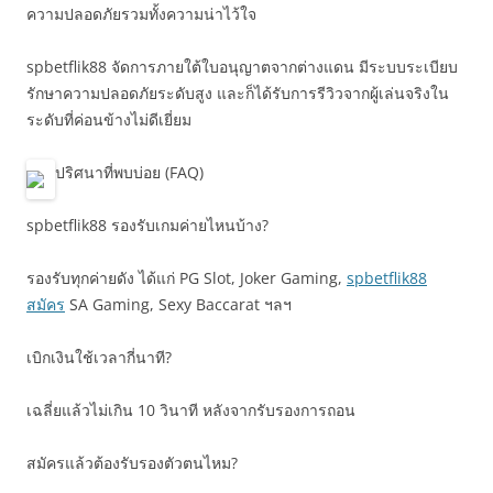
ความปลอดภัยรวมทั้งความน่าไว้ใจ
spbetflik88 จัดการภายใต้ใบอนุญาตจากต่างแดน มีระบบระเบียบ
รักษาความปลอดภัยระดับสูง และก็ได้รับการรีวิวจากผู้เล่นจริงใน
ระดับที่ค่อนข้างไม่ดีเยี่ยม
ปริศนาที่พบบ่อย (FAQ)
spbetflik88 รองรับเกมค่ายไหนบ้าง?
รองรับทุกค่ายดัง ได้แก่ PG Slot, Joker Gaming,
spbetflik88
สมัคร
SA Gaming, Sexy Baccarat ฯลฯ
เบิกเงินใช้เวลากี่นาที?
เฉลี่ยแล้วไม่เกิน 10 วินาที หลังจากรับรองการถอน
สมัครแล้วต้องรับรองตัวตนไหม?