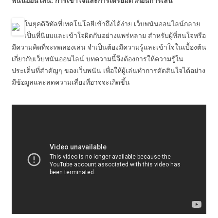
พนันออนไลน์: การเข้าใจและการเตรียมตัวก่อนการเล่น
ในยุคดิจิทัลที่เทคโนโลยีเข้าถึงได้ง่าย เว็บพนันออนไลน์กลาย
เป็นที่นิยมและเข้าใจผิดกันอย่างแพร่หลาย สำหรับผู้ที่สนใจหรือ
มีความคิดที่จะทดลองเล่น จำเป็นต้องมีความรู้และเข้าใจในเบื้องต้น
เกี่ยวกับเว็บพนันออนไลน์ บทความนี้จึงต้องการให้ความรู้ใน
ประเด็นที่สำคัญๆ ของเว็บพนัน เพื่อให้ผู้เล่นทำการตัดสินใจได้อย่าง
มีข้อมูลและลดความเสี่ยงที่อาจจะเกิดขึ้น