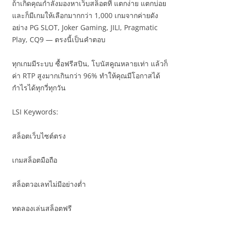
ถ้าเกิดคุณกำลังมองหาเว็บสล็อตที่ แตกง่าย แตกบ่อย
และก็มีเกมให้เลือกมากกว่า 1,000 เกมจากค่ายดัง
อย่าง PG SLOT, Joker Gaming, JILI, Pragmatic
Play, CQ9 — ตรงนี้เป็นคำตอบ
ทุกเกมมีระบบ ซื้อฟรีสปิน, โบนัสคูณหลายเท่า แล้วก็
ค่า RTP สูงมากเกินกว่า 96% ทำให้คุณมีโอกาสได้
กำไรได้ทุกวี่ทุกวัน
LSI Keywords:
สล็อตเว็บไซต์ตรง
เกมสล็อตมือถือ
สล็อตวอเลทไม่มีอย่างต่ำ
ทดลองเล่นสล็อตฟรี