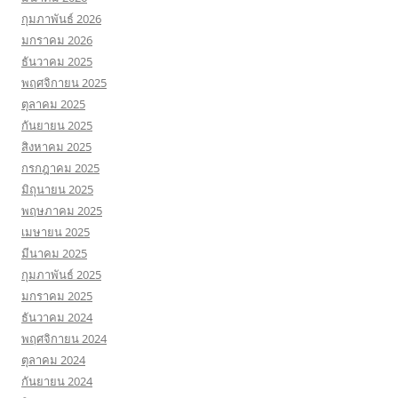
กุมภาพันธ์ 2026
มกราคม 2026
ธันวาคม 2025
พฤศจิกายน 2025
ตุลาคม 2025
กันยายน 2025
สิงหาคม 2025
กรกฎาคม 2025
มิถุนายน 2025
พฤษภาคม 2025
เมษายน 2025
มีนาคม 2025
กุมภาพันธ์ 2025
มกราคม 2025
ธันวาคม 2024
พฤศจิกายน 2024
ตุลาคม 2024
กันยายน 2024