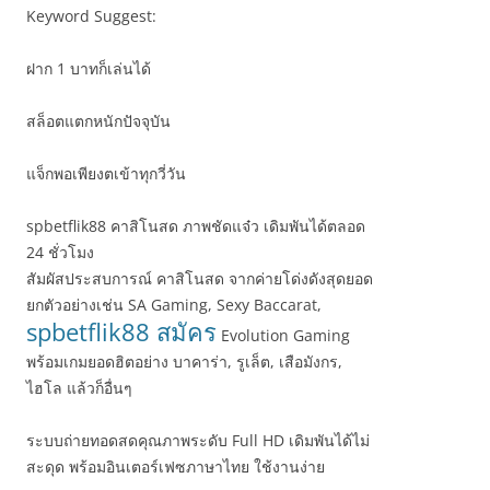
Keyword Suggest:
ฝาก 1 บาทก็เล่นได้
สล็อตแตกหนักปัจจุบัน
แจ็กพอเพียงตเข้าทุกวี่วัน
spbetflik88 คาสิโนสด ภาพชัดแจ๋ว เดิมพันได้ตลอด
24 ชั่วโมง
สัมผัสประสบการณ์ คาสิโนสด จากค่ายโด่งดังสุดยอด
ยกตัวอย่างเช่น SA Gaming, Sexy Baccarat,
spbetflik88 สมัคร
Evolution Gaming
พร้อมเกมยอดฮิตอย่าง บาคาร่า, รูเล็ต, เสือมังกร,
ไฮโล แล้วก็อื่นๆ
ระบบถ่ายทอดสดคุณภาพระดับ Full HD เดิมพันได้ไม่
สะดุด พร้อมอินเตอร์เฟซภาษาไทย ใช้งานง่าย