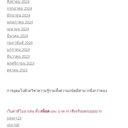
สิงหาคม 2024
กรกฎาคม 2024
มิถุนายน 2024
พฤษภาคม 2024
เมษายน 2024
มีนาคม 2024
กุมภาพันธ์ 2024
มกราคม 2024
ธันวาคม 2023
พฤศจิกายน 2023
ตุลาคม 2023
การอุดมไปด้วยวิชาความรู้รวมทั้งความถนัดมีค่ามากยิ่งกว่าทอง
เว็บคาสิโนน่าเล่น ทั้ง
สล็อต
และ
บาคาร่า
ตึงจริงแตกบ่อยมาก
joker123
slot168