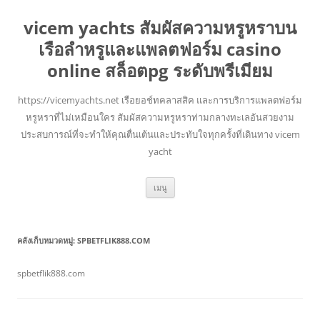
vicem yachts สัมผัสความหรูหราบน
เรือลำหรูและแพลตฟอร์ม casino
online สล็อตpg ระดับพรีเมียม
https://vicemyachts.net เรือยอช์ทคลาสสิค และการบริการแพลตฟอร์ม
หรูหราที่ไม่เหมือนใคร สัมผัสความหรูหราท่ามกลางทะเลอันสวยงาม
ประสบการณ์ที่จะทำให้คุณตื่นเต้นและประทับใจทุกครั้งที่เดินทาง vicem
yacht
ข้าม
เมนู
ไป
ยัง
เนื้อหา
คลังเก็บหมวดหมู่:
SPBETFLIK888.COM
spbetflik888.com