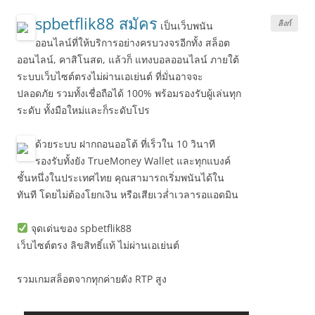
spbetflik88 สมัคร
ลิงก์
เป็นเว็บพนัน
ออนไลน์ที่ให้บริการอย่างครบวงจรอีกทั้ง สล็อต
ออนไลน์, คาสิโนสด, แล้วก็ แทงบอลออนไลน์ ภายใต้
ระบบเว็บไซต์ตรงไม่ผ่านเอเย่นต์ ที่มั่นอาจจะ
ปลอดภัย รวมทั้งเชื่อถือได้ 100% พร้อมรองรับผู้เล่นทุก
ระดับ ทั้งมือใหม่และก็ระดับโปร
ด้วยระบบ ฝากถอนออโต้ ที่เร็วใน 10 วินาที
รองรับทั้งยัง TrueMoney Wallet และทุกแบงค์
ชั้นหนึ่งในประเทศไทย คุณสามารถเริ่มพนันได้ใน
ทันที โดยไม่ต้องโยกเงิน หรือเสียเวล่ำเวลารอแอดมิน
จุดเด่นของ spbetflik88
เว็บไซต์ตรง ลิขสิทธิ์แท้ ไม่ผ่านเอเย่นต์
รวมเกมสล็อตจากทุกค่ายดัง RTP สูง