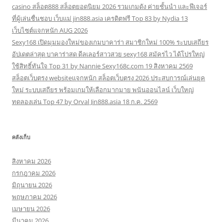
casino สล็อต888 สล็อตยอดนิยม 2026 รวมเกมดัง ค่ายชั้นนำ และฟีเจอร์
ที่ผู้เล่นชื่นชอบ เว็บแม่ jin888.asia เครดิตฟรี Top 83 by Nydia 13
เว็บไซต์แจกหนัก AUG 2026
Sexy168 เปิดมุมมองใหม่ของเกมบาคาร่า สมาชิกใหม่ 100% ระบบเสถียร
อัปเดตล่าสุด บาคาร่าสด ดีลเลอร์สาวสวย sexy168 สมัครไว ได้โปรใหญ่
ใช้สิทธิ์ทันใจ Top 31 by Nannie Sexy168c.com 19 สิงหาคม 2569
สล็อตเว็บตรง websiteแจกหนัก สล็อตเว็บตรง 2026 ประสบการณ์เล่นยุค
ใหม่ ระบบเสถียร พร้อมเกมให้เลือกมากมาย พนันออนไลน์ เว็บใหญ่
ทดลองเล่น Top 47 by Orval Jin888.asia 18 ก.ค. 2569
คลังเก็บ
สิงหาคม 2026
กรกฎาคม 2026
มิถุนายน 2026
พฤษภาคม 2026
เมษายน 2026
มีนาคม 2026