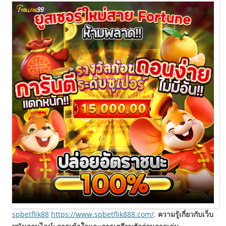
spbetflik88
https://www.spbetflik888.com/
.
ความรู้เกี่ยวกับเว็บ