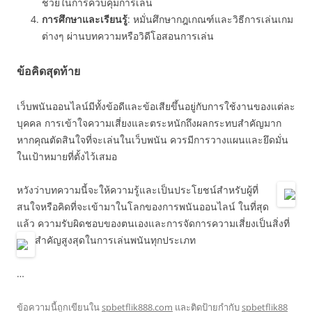
ช่วยในการควบคุมการเล่น
การศึกษาและเรียนรู้
: หมั่นศึกษากฎเกณฑ์และวิธีการเล่นเกม
ต่างๆ ผ่านบทความหรือวิดีโอสอนการเล่น
ข้อคิดสุดท้าย
เว็บพนันออนไลน์มีทั้งข้อดีและข้อเสียขึ้นอยู่กับการใช้งานของแต่ละ
บุคคล การเข้าใจความเสี่ยงและตระหนักถึงผลกระทบสำคัญมาก
หากคุณตัดสินใจที่จะเล่นในเว็บพนัน ควรมีการวางแผนและยึดมั่น
ในเป้าหมายที่ตั้งไว้เสมอ
หวังว่าบทความนี้จะให้ความรู้และเป็นประโยชน์สำหรับผู้ที่
สนใจหรือคิดที่จะเข้ามาในโลกของการพนันออนไลน์ ในที่สุด
แล้ว ความรับผิดชอบของตนเองและการจัดการความเสี่ยงเป็นสิ่งที่
สำคัญสูงสุดในการเล่นพนันทุกประเภท
…
ข้อความนี้ถูกเขียนใน
spbetflik888.com
และติดป้ายกำกับ
spbetflik88