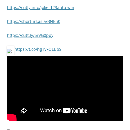
https://cutly.info/joker123auto-win
https://shorturl.asia/BNEu0
https://cutt.ly/5rVG0ppy
https://t.co/hgTvFOEBbS
…