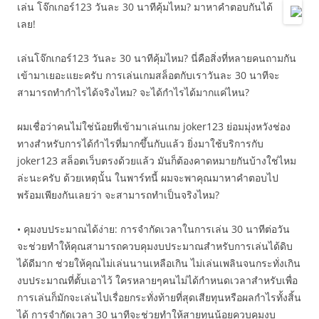
เล่น โจ๊กเกอร์123 วันละ 30 นาทีคุ้มไหม? มาหาคำตอบกันได้
เลย!
เล่นโจ๊กเกอร์123 วันละ 30 นาทีคุ้มไหม? นี่คือสิ่งที่หลายคนถามกัน
เข้ามาเยอะแยะครับ การเล่นเกมสล็อตกับเราวันละ 30 นาทีจะ
สามารถทำกำไรได้จริงไหม? จะได้กำไรได้มากแค่ไหน?
ผมเชื่อว่าคนไม่ใช่น้อยที่เข้ามาเล่นเกม joker123 ย่อมมุ่งหวังช่อง
ทางสำหรับการได้กำไรที่มากขึ้นกับแล้ว ยิ่งมาใช้บริการกับ
joker123 สล็อตเว็บตรงด้วยแล้ว มันก็ต้องคาดหมายกันบ้างใช่ไหม
ล่ะนะครับ ด้วยเหตุนั้น ในพาร์ทนี้ ผมจะพาคุณมาหาคำตอบไป
พร้อมเพียงกันเลยว่า จะสามารถทำเป็นจริงไหม?
• คุมงบประมาณได้ง่าย: การจำกัดเวลาในการเล่น 30 นาทีต่อวัน
จะช่วยทำให้คุณสามารถควบคุมงบประมาณสำหรับการเล่นได้ดิบ
ได้ดีมาก ช่วยให้คุณไม่เล่นนานเหลือเกิน ไม่เล่นเพลินจนกระทั่งเกิน
งบประมาณที่ตั้บเอาไว้ ใครหลายๆคนไม่ได้กำหนดเวลาสำหรับเพื่อ
การเล่นก็มักจะเล่นไปเรื่อยกระทั่งท้ายที่สุดเสียทุนหรือผลกำไรทั้งสิ้น
ได้ การจำกัดเวลา 30 นาทีจะช่วยทำให้สายทุนน้อยควบคุมงบ