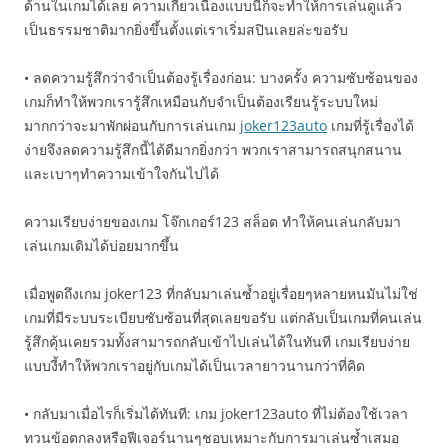
ด้านในเกมได้เลย ความเกี่ยวเนื่องแบบนี้ก็จะทำให้การเล่นดูแล้ว
เป็นธรรมชาติมากยิ่งขึ้นตั้งแต่เราเริ่มสปินเลยล่ะขอรับ
• ลดความรู้สึกว่าจำเป็นต้องรู้เรื่องก่อน: บางครั้ง ความซับซ้อนของ
เกมก็ทำให้พวกเรารู้สึกเหมือนกับจำเป็นต้องเรียนรู้ระบบใหม่
มากกว่าจะมาพักผ่อนกับการเล่นเกม
joker123auto
เกมที่รู้เรื่องได้
ง่ายจึงลดความรู้สึกนี้ได้ดีมากยิ่งกว่า พวกเราสามารถสนุกสนาน
และเบาๆทำความเข้าใจกันไปได้
ความเรียบง่ายของเกม โจ๊กเกอร์123 สล็อต ทำให้คนเล่นกลับมา
เล่นเกมเดิมได้บ่อยมากขึ้น
เมื่อพูดถึงเกม joker123 ที่กลับมาเล่นซ้ำอยู่เรื่อยๆหลายหนมันไม่ใช่
เกมที่มีระบบระเบียบซับซ้อนที่สุดเลยขอรับ แต่กลับเป็นเกมที่คนเล่น
รู้สึกคุ้นเคยรวมทั้งสามารถกลับเข้าไปเล่นได้ในทันที เกมเรียบง่าย
แบบงี้ทำให้พวกเราอยู่กับเกมได้เป็นเวลายาวนานกว่าที่คิด
• กลับมาเมื่อไรก็เริ่มได้ทันที: เกม joker123auto ที่ไม่ต้องใช้เวลา
ทวนข้อตกลงหรือฟีเจอร์นานๆชอบเหมาะกับการมาเล่นซ้ำเสมอ