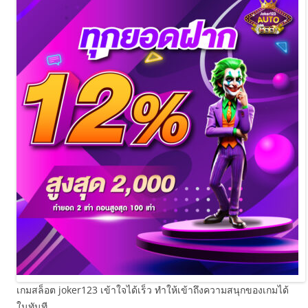
เกมสล็อต joker123 เข้าใจได้เร็ว ทำให้เข้าถึงความสนุกของเกมได้
ในทันที