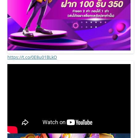
https://t.co/0E8u01BLkO