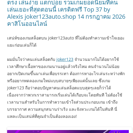
ตรง เล่นง่าย แตกบ่อย รวมเกมยอดนิยมที่คน
เล่นเยอะที่สุดตอนนี้ เครดิตฟรี Top 37 by
Alexis joker123auto.shop 14 กรกฎาคม 2026
คาสิโนออนไลน์
เสน่ห์ของเกมสล็อตบน joker123auto ที่ไม่ต้องทำความเข้าใจเยอะ
แยะก่อนเล่นก็ได้
ผมมั่นใจว่าคนเล่นสล็อตกับ
joker123
จำนวนมากไม่ได้อยากใช้
เวลาศึกษาเนื้อหาของเกมนานอยู่แล้วจริงไหม คนจำนวนไม่น้อย
อยากเปิดเกมขึ้นมาเล่นเพื่อบรรเทา ต้องการหาอะไรเล่นระหว่างพัก
หรืออยากทดลองเกมใหม่แบบสบายๆเพียงแค่นั้นเลย ซึ่งเกม
joker123 ถือว่าตอบปัญหาคนเล่นสล็อตแบบสุดๆเลยก็ว่าได้
เนื่องจากว่าพวกเราสามารถเริ่มเล่นได้เกือบจะโดยทันที ไม่ต้องใช้
เวลานานสำหรับในการทำความเข้าใจส่วนประกอบเกม เข้าถึง
บรรยากาศ ความสนุกสนานร่าเริง และจังหวะเกมได้ในทันที นี่
แหละเป็นเสน่ห์ที่คุณจำเป็นต้องลองเอง!