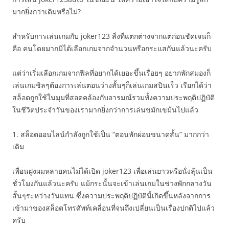
มากยิ่งกว่าเดิมหรือไม่?
สำหรับการเล่นเกมกับ joker123 สิ่งที่แตกต่างจากแต่ก่อนชัดเจนก็
คือ คนโดยมากมิได้เลือกเกมจากจำนวนหรือกระแสกันแล้วนะครับ
แต่ว่าเริ่มเลือกเกมจากฟีลที่อยากได้เยอะขึ้นเรื่อยๆ อยากพักสมองก็
เล่นเกมชิลๆต้องการเล่นตอนว่างสั้นๆก็เล่นเกมสปินเร็ว เรียกได้ว่า
สล็อตถูกใช้ในมุมที่สอดคล้องกับอารมณ์รวมทั้งความประพฤติปฏิบัติ
ในชีวิตประจำวันของเรามากยิ่งกว่าการเล่นขมักเขม้นไปแล้ว
1. สล็อตออนไลน์กำลังถูกใช้เป็น “ตอนพักผ่อนขนาดสั้น” มากกว่า
เดิม
เพื่อนฝูงผมหลายคนไม่ได้เปิด joker123 เพื่อเล่นยาวหรือนั่งลุ้นเป็น
ชั่วโมงกันแล้วนะครับ แม้กระนั้นจะเข้าเล่นเกมในช่วงพักกลางวัน
สั้นๆระหว่างวันแทน ซึ่งความประพฤติปฏิบัตินี้เกิดขึ้นหลังจากการ
เข้ามาของสล็อตโทรศัพท์เคลื่อนที่จนถึงเปลี่ยนเป็นเรื่องปกติไปแล้ว
ครับ