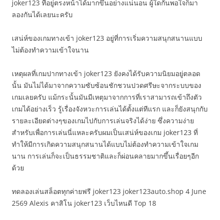
joker123 ที่อยู่ตรงหน้าได้มากขึ้นอย่างแน่นอน ผู้ใดกันพอใจก็มา
ลองกันได้เลยนะครับ
เสน่ห์ของเกมทางเข้า joker123 อยู่ที่การเริ่มความสนุกสนานแบบ
ไม่ต้องทำความเข้าใจนาน
เหตุผลที่เกมปากทางเข้า joker123 ยังคงได้รับความนิยมอยู่ตลอด
นั้น มันไม่ได้มาจากความซับซ้อนชักชวนปวดศรีษะจากระบบของ
เกมเลยครับ แม้กระนั้นมันมีเหตุมาจากการที่เราสามารถเข้าถึงตัว
เกมได้อย่างเร็ว รู้เรื่องจังหวะการเล่นได้ตั้งแต่ทีแรก และก็ยังสนุกกับ
รายละเอียดต่างๆของเกมไปกับการเล่นจริงได้ง่าย ซึ่งความง่าย
สำหรับเพื่อการเล่นนี่แหละครับผมเป็นเสน่ห์ของเกม joker123 ที่
ทำให้มีการเกิดความสนุกสนานได้แบบไม่ต้องทำความเข้าใจเกม
นาน การเล่นก็จะเป็นธรรมชาติและก็ผ่อนคลายมากขึ้นเรื่อยๆอีก
ด้วย
ทดลองเล่นสล็อตทุกค่ายฟรี joker123 joker123auto.shop 4 June
2569 Alexis คาสิโน joker123 เว็บไหนดี Top 18