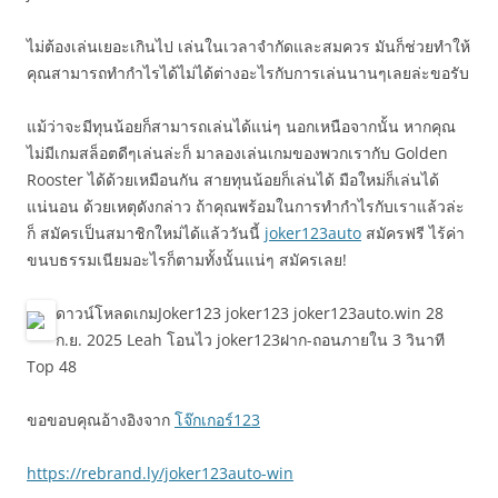
ไม่ต้องเล่นเยอะเกินไป เล่นในเวลาจำกัดและสมควร มันก็ช่วยทำให้
คุณสามารถทำกำไรได้ไม่ได้ต่างอะไรกับการเล่นนานๆเลยล่ะขอรับ
แม้ว่าจะมีทุนน้อยก็สามารถเล่นได้แน่ๆ นอกเหนือจากนั้น หากคุณ
ไม่มีเกมสล็อตดีๆเล่นล่ะก็ มาลองเล่นเกมของพวกเรากับ Golden
Rooster ได้ด้วยเหมือนกัน สายทุนน้อยก็เล่นได้ มือใหม่ก็เล่นได้
แน่นอน ด้วยเหตุดังกล่าว ถ้าคุณพร้อมในการทำกำไรกับเราแล้วล่ะ
ก็ สมัครเป็นสมาชิกใหม่ได้แล้ววันนี้
joker123auto
สมัครฟรี ไร้ค่า
ขนบธรรมเนียมอะไรก็ตามทั้งนั้นแน่ๆ สมัครเลย!
ดาวน์โหลดเกมJoker123 joker123 joker123auto.win 28
ก.ย. 2025 Leah โอนไว joker123ฝาก-ถอนภายใน 3 วินาที
Top 48
ขอขอบคุณอ้างอิงจาก
โจ๊กเกอร์123
https://rebrand.ly/joker123auto-win