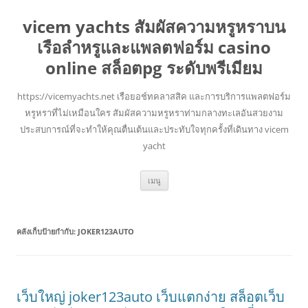
vicem yachts สัมผัสความหรูหราบน
เรือลำหรูและแพลตฟอร์ม casino
online สล็อตpg ระดับพรีเมียม
https://vicemyachts.net เรือยอช์ทคลาสสิค และการบริการแพลตฟอร์ม
หรูหราที่ไม่เหมือนใคร สัมผัสความหรูหราท่ามกลางทะเลอันสวยงาม
ประสบการณ์ที่จะทำให้คุณตื่นเต้นและประทับใจทุกครั้งที่เดินทาง vicem
yacht
ข้าม
เมนู
ไป
ยัง
เนื้อหา
คลังเก็บป้ายกำกับ:
JOKER123AUTO
เว็บใหญ่ joker123auto เว็บแตกง่าย สล็อตเว็บ