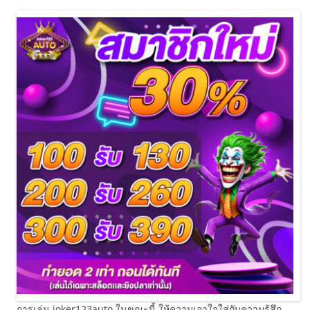
การเล่น joker123auto ในขณะนี้ ให้ความเอาใจใส่กับความรู้สึก