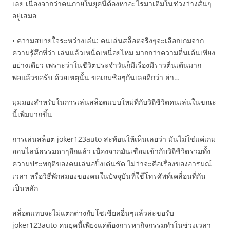
เลย เนื่องจากว่าคนภายในยุคนี้ต้องหาอะไรมาเติมในช่วงว่างสั้นๆ
อยู่เสมอ
• ความสบายใจระหว่างเล่น: คนเล่นสล็อตจริงๆจะเลือกเกมจาก
ความรู้สึกที่ว่า เล่นแล้วเหน็ดเหนื่อยไหม มากกว่าความตื่นเต้นเพียง
อย่างเดียว เพราะว่าในชีวิตประจำวันก็มีเรื่องมีราวตื่นเต้นมาก
พอแล้วขอรับ ด้วยเหตุนั้น ขอเกมชิลๆกันเลยดีกว่า ฮ่า…
มุมมองสำหรับในการเล่นสล็อตแบบใหม่ที่กับวิถีชีวิตคนเล่นในขณะ
นี้เพิ่มมากขึ้น
การเล่นสล็อต joker123auto สะท้อนให้เห็นเลยว่า มันไม่ใช่แค่เกม
ออนไลน์ธรรมดาๆอีกแล้ว เนื่องจากมันเชื่อมเข้ากับวิถีชีวิตรวมทั้ง
ความประพฤติของคนเล่นอปิ้งเด่นชัด ไม่ว่าจะคือเรื่องของอารมณ์
เวลา หรือวิธีพักสมองของคนในปัจจุบันที่ใช้โทรศัพท์เคลื่อนที่กัน
เป็นหลัก
สล็อตแทบจะไม่แตกต่างกับโซเชียลอื่นๆแล้วล่ะขอรับ
joker123auto คนยุคนี้เพียงแค่ต้องการหากิจกรรมทำในช่วงเวลา