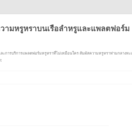
ความหรูหราบนเรือลำหรูและแพลตฟอร์ม 
 และการบริการแพลตฟอร์มหรูหราที่ไม่เหมือนใคร สัมผัสความหรูหราท่ามกลางทะเ
ht
ข้าม
ไป
ยัง
เนื้อหา