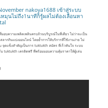
November nakoya1688 เข้าสู่ระบบ
หมุนไม่ถึง1นาทีก็รู้ผลไม่ต้องเลื่อนหา
tal
มอบความเพลิดเพลินครบถ้วนบริบูรณ์ในที่เดียว ไม่ว่าจะเป็น
สลากกินแบ่งออนไลน์ โดยย้ำการให้บริการที่ใช้งานง่าย ไม่
ับ จุดแข็งสำคัญเป็นการ tuktukth สมัคร ที่เร็วทันใจ ระบบ
่น tuktukth เครดิตฟรี ที่พร้อมมอบความคุ้มราคาให้ผู้เล่น
ี