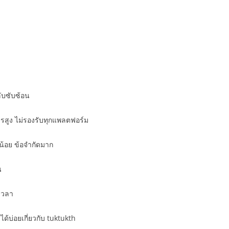
ลับซับซ้อน
ียรสูง ไม่รองรับทุกแพลตฟอร์ม
น้อย ข้อจำกัดมาก
น
ดเวลา
ด้บ่อยเกี่ยวกับ tuktukth