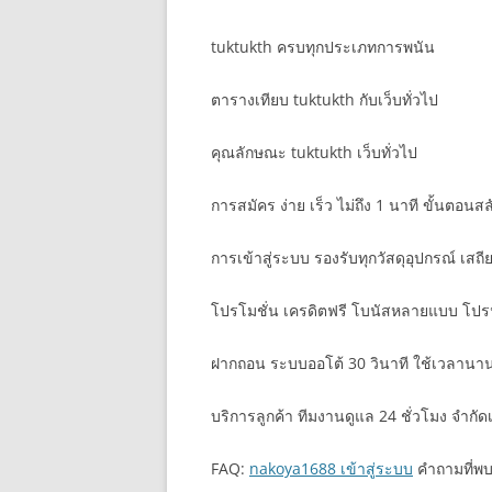
tuktukth ครบทุกประเภทการพนัน
ตารางเทียบ tuktukth กับเว็บทั่วไป
คุณลักษณะ tuktukth เว็บทั่วไป
การสมัคร ง่าย เร็ว ไม่ถึง 1 นาที ขั้นตอนส
การเข้าสู่ระบบ รองรับทุกวัสดุอุปกรณ์ เสถ
โปรโมชั่น เครดิตฟรี โบนัสหลายแบบ โปร
ฝากถอน ระบบออโต้ 30 วินาที ใช้เวลานา
บริการลูกค้า ทีมงานดูแล 24 ชั่วโมง จำกั
FAQ:
nakoya1688 เข้าสู่ระบบ
คำถามที่พบไ