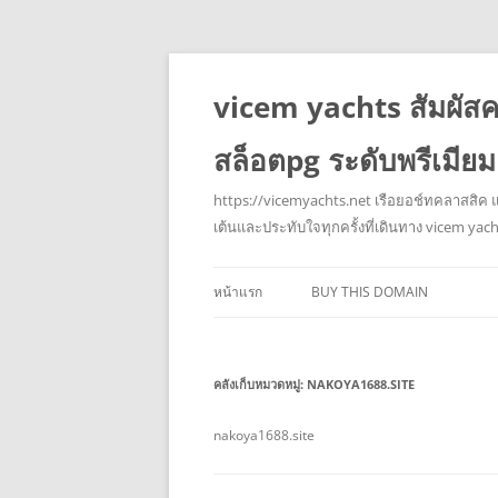
vicem yachts สัมผัส
สล็อตpg ระดับพรีเมียม
https://vicemyachts.net เรือยอช์ทคลาสสิค
เต้นและประทับใจทุกครั้งที่เดินทาง vicem yac
หน้าแรก
BUY THIS DOMAIN
คลังเก็บหมวดหมู่:
NAKOYA1688.SITE
nakoya1688.site