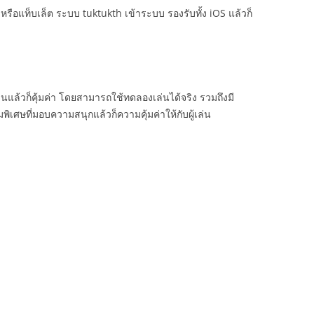
 หรือแท็บเล็ต ระบบ tuktukth เข้าระบบ รองรับทั้ง iOS แล้วก็
่นแล้วก็คุ้มค่า โดยสามารถใช้ทดลองเล่นได้จริง รวมถึงมี
ิเศษที่มอบความสนุกแล้วก็ความคุ้มค่าให้กับผู้เล่น