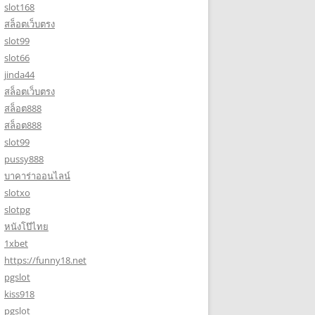
slot168
สล็อตเว็บตรง
slot99
slot66
jinda44
สล็อตเว็บตรง
สล็อต888
สล็อต888
slot99
pussy888
บาคาร่าออนไลน์
slotxo
slotpg
หนังโป๊ไทย
1xbet
https://funny18.net
pgslot
kiss918
pgslot