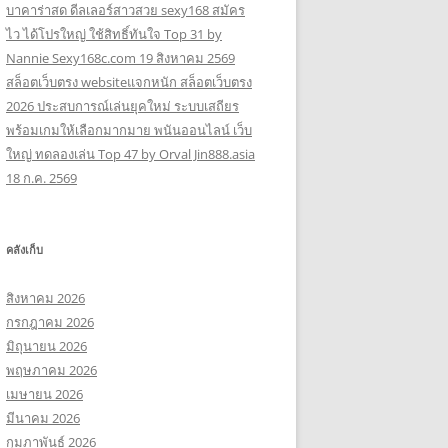
บาคาร่าสด ดีลเลอร์สาวสวย sexy168 สมัคร
ไว ได้โปรใหญ่ ใช้สิทธิ์ทันใจ Top 31 by
Nannie Sexy168c.com 19 สิงหาคม 2569
สล็อตเว็บตรง websiteแจกหนัก สล็อตเว็บตรง
2026 ประสบการณ์เล่นยุคใหม่ ระบบเสถียร
พร้อมเกมให้เลือกมากมาย พนันออนไลน์ เว็บ
ใหญ่ ทดลองเล่น Top 47 by Orval Jin888.asia
18 ก.ค. 2569
คลังเก็บ
สิงหาคม 2026
กรกฎาคม 2026
มิถุนายน 2026
พฤษภาคม 2026
เมษายน 2026
มีนาคม 2026
กุมภาพันธ์ 2026