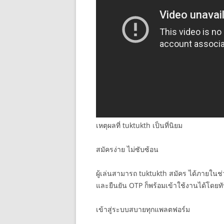
เหตุผลที่ tuktukth เป็นที่นิยม
สมัครง่าย ไม่ซับซ้อน
ผู้เล่นสามารถ tuktukth สมัคร ได้ภายในช่ว
และยืนยัน OTP ก็พร้อมเข้าใช้งานได้โดยทั
เข้าสู่ระบบสบายทุกแพลตฟอร์ม