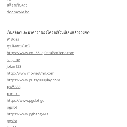
สล็อตเว็บตรง
doomovie hd
เว็บสล็อตและบาคาร่าของโครตดีเว็บนี้เล่นแล้วรวยจัดๆ
918kiss
ดูหนังออนไลน์
https://www.xn--66-lqi9etal8m3epc.com
sagame
joker123
http://www.movie87hd.com
https://www.pussy888play.com
พุซซี่888
บาคาร่า
https://www.pgslot.golf
pgslot
https://www.pgheng99.ai
pgslot