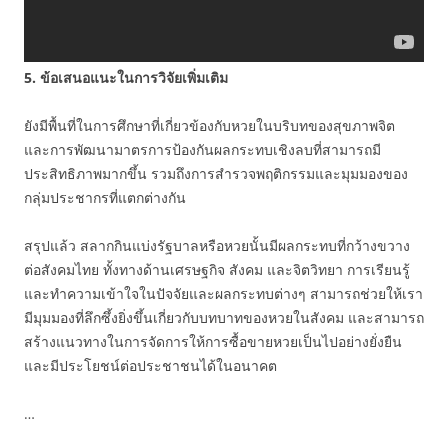
5. ข้อเสนอแนะในการวิจัยเพิ่มเติม
ยังมีพื้นที่ในการศึกษาที่เกี่ยวข้องกับหวยในบริบทของสุขภาพจิต
และการพัฒนามาตรการป้องกันผลกระทบเชิงลบที่สามารถมี
ประสิทธิภาพมากขึ้น รวมถึงการสำรวจพฤติกรรมและมุมมองของ
กลุ่มประชากรที่แตกต่างกัน
สรุปแล้ว สลากกินแบ่งรัฐบาลหรือหวยนั้นมีผลกระทบที่กว้างขวาง
ต่อสังคมไทย ทั้งทางด้านเศรษฐกิจ สังคม และจิตวิทยา การเรียนรู้
และทำความเข้าใจในปัจจัยและผลกระทบต่างๆ สามารถช่วยให้เรา
มีมุมมองที่ลึกซึ้งยิ่งขึ้นเกี่ยวกับบทบาทของหวยในสังคม และสามารถ
สร้างแนวทางในการจัดการให้การซื้อขายหวยเป็นไปอย่างยั่งยืน
และมีประโยชน์ต่อประชาชนได้ในอนาคต
…