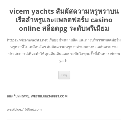
vicem yachts สัมผัสความหรูหราบน
เรือลำหรูและแพลตฟอร์ม casino
online สล็อตpg ระดับพรีเมียม
https://vicemyachts.net เรือยอช์ทคลาสสิค และการบริการแพลตฟอร์ม
หรูหราที่ไม่เหมือนใคร สัมผัสความหรูหราท่ามกลางทะเลอันสวยงาม
ประสบการณ์ที่จะทำให้คุณตื่นเต้นและประทับใจทุกครั้งที่เดินทาง vicem
yacht
ข้าม
เมนู
ไป
ยัง
เนื้อหา
คลังเก็บหมวดหมู่:
WESTBLUEZ168BET.COM
westbluez168bet.com