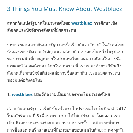
3 Things You Must Know About Westbluez
สลากกินแบ่งรัฐบาลในประเทศไทย:
westbluez
การศึกษาเชิง
สังเกตและปัจจัยทางสังคมที่มีผลกระทบ
บทบาทของสลากกินแบ่งรัฐบาลหรือเรียกกันว่า “หวย” ในสังคมไทย
นั้นค่อนข้างมีความสำคัญ แม้ว่าสลากกินแบ่งจะเป็นหนึ่งในรูปแบบ
ของการพนันที่ถูกกฎหมายในประเทศไทย แต่ความนิยมในการซื้อ
ลอตเตอรี่ไม่ลดน้อยลง โดยในบทความนี้ เราจะมาทำการวิจัยเชิง
สังเกตเกี่ยวกับปัจจัยที่ส่งผลต่อการซื้อสลากกินแบ่งและผลกระทบ
ของมันต่อสังคมไทย
1.
westbluez
ประวัติความเป็นมาของหวยในประเทศไทย
สลากกินแบ่งรัฐบาลเริ่มมีขึ้นครั้งแรกในประเทศไทยในปี พ.ศ. 2417
ในสมัยรัชกาลที่ 5 เพื่อรวบรวมรายได้ให้แก่รัฐบาล โดยตอนแรก
เป็นเพียงการออกรางวัลสุ่มเลขธรรมดาเท่านั้น แต่นับจากนั้นมา
การซื้อลอตเตอรี่กลายเป็นที่นิยมขยายขอบเขตไปทั่วประเทศ ทุกวัน