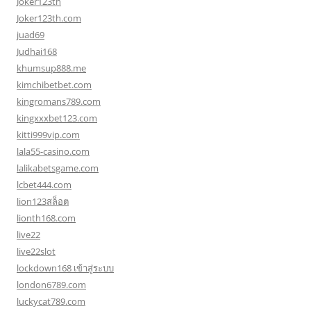
Joker123th
Joker123th.com
juad69
Judhai168
khumsup888.me
kimchibetbet.com
kingromans789.com
kingxxxbet123.com
kitti999vip.com
lala55-casino.com
lalikabetsgame.com
lcbet444.com
lion123สล็อต
lionth168.com
live22
live22slot
lockdown168 เข้าสู่ระบบ
london6789.com
luckycat789.com