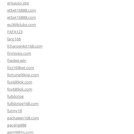
erisauto.site
etbet16888.com
etbet16888.com
eu369clubs.com
FAFA123
faro168
fcharoenkit168.com
finnivips.com
fiwdee.win
fizz169bet.com
fortune99vip.com
fox689ok.com
fox689ok.com
fullslotpg
fullslotpg168.com
funny18
gachawin168.com
gaojing888
gem99ths.com