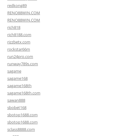
redkong89
RENO88WIN.COM
RENO88WIN.COM
rich818
rich8188.com
rizzbetx.com
rockstar66m
run24pro.com
runway789s.com
sagame
sagame168
sagame168th
sagame168th.com
sawan888
sbobet168
sbotop1688.com
sbotop1688.com
sclass8888.com