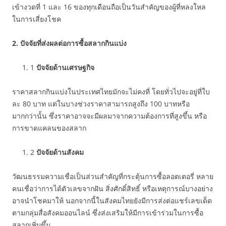
เข้างวดที่ 1 และ 16 ของทุกเดือนถือเป็นวันสำคัญของผู้ที่หลงใหล
ในการเสี่ยงโชค
2. ปัจจัยที่ส่งผลต่อการซื้อสลากกินแบ่ง
1
ปัจจัยด้านเศรษฐกิจ
ราคาสลากกินแบ่งในประเทศไทยมักจะไม่คงที่ โดยทั่วไปจะอยู่ที่ใบ
ละ 80 บาท แต่ในบางช่วงราคาสามารถสูงถึง 100 บาทหรือ
มากกว่านั้น ซึ่งราคาอาจจะมีผลมาจากความต้องการที่สูงขึ้น หรือ
การขาดแคลนของสลาก
2
ปัจจัยด้านสังคม
วัฒนธรรมความเชื่อเป็นส่วนสำคัญที่กระตุ้นการซื้อลอตเตอรี่ หลาย
คนเชื่อว่าการได้ตัวเลขจากฝัน สิ่งศักดิ์สิทธิ์ หรือเหตุการณ์บางอย่าง
อาจนำโชคมาให้ นอกจากนี้ในสังคมไทยยังมีการส่งต่อแชร์เลขเด็ด
ตามกลุ่มสื่อสังคมออนไลน์ ซึ่งส่งเสริมให้มีการเข้าร่วมในการซื้อ
สลากเพิ่มขึ้น