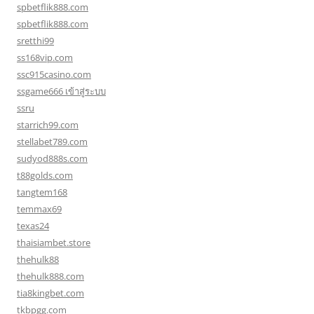
spbetflik888.com
spbetflik888.com
sretthi99
ss168vip.com
ssc915casino.com
ssgame666 เข้าสู่ระบบ
ssru
starrich99.com
stellabet789.com
sudyod888s.com
t88golds.com
tangtem168
temmax69
texas24
thaisiambet.store
thehulk88
thehulk888.com
tia8kingbet.com
tkbpgg.com