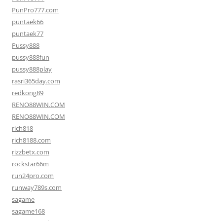
PunPro777.com
puntaek66
puntaek77
Pussy888
pussy888fun
pussy888play
rasri365day.com
redkong89
RENO88WIN.COM
RENO88WIN.COM
rich818
rich8188.com
rizzbetx.com
rockstar66m
run24pro.com
runway789s.com
sagame
sagame168