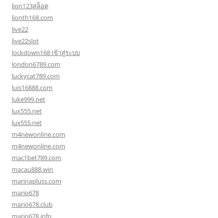
lion123สล็อต
lionth168.com
live22
live22slot
lockdown168 เข้าสู่ระบบ
london6789.com
luckycat789.com
luis16888.com
luke999.net
lux555.net
lux555.net
m4newonline.com
m4newonline.com
mac1bet789.com
macau888.win
marinapluss.com
mario678
mario678.club
mario678.info