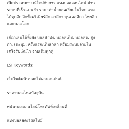
เปิดประสบการณ์ใหม่กับการ แทงบอลออนไลน์ ผ่าน
ระบบที่เร็วแม่นยำ ราคาค่าน้ำยอดเยี่ยมในไทย แทง
ได้ทุกลีก อีกทั้งพรีเมียร์ลีก ลาลีกา บุนเดสลีกา ไทยลีก
และบอลโลก
เลือกเล่นได้ทั้งยัง บอลลำพัง, บอลสเต็ป, บอลสด, สูง-
ต่ำ, เตะมุม, ครึ่งแรก/เต็มเวลา พร้อมระบบจ่ายใบ
เสร็จรับเงินไว จ่ายเต็มทุกคู่
LSI Keywords:
เว็บไซต์พนันบอลไม่ผ่านเอเย่นต์
ราคาบอลไหลปัจจุบัน
พนันบอลออนไลน์โทรศัพท์เคลื่อนที่
แทงบอลสดเรียลไทม์