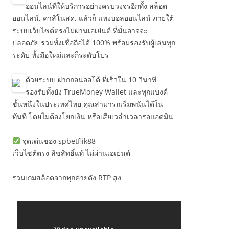
ออนไลน์ที่ให้บริการอย่างครบวงจรอีกทั้ง สล็อต
ออนไลน์, คาสิโนสด, แล้วก็ แทงบอลออนไลน์ ภายใต้
ระบบเว็บไซต์ตรงไม่ผ่านเอเย่นต์ ที่มั่นอาจจะ
ปลอดภัย รวมทั้งเชื่อถือได้ 100% พร้อมรองรับผู้เล่นทุก
ระดับ ทั้งมือใหม่และก็ระดับโปร
ด้วยระบบ ฝากถอนออโต้ ที่เร็วใน 10 วินาที
รองรับทั้งยัง TrueMoney Wallet และทุกแบงค์
ชั้นหนึ่งในประเทศไทย คุณสามารถเริ่มพนันได้ใน
ทันที โดยไม่ต้องโยกเงิน หรือเสียเวล่ำเวลารอแอดมิน
จุดเด่นของ spbetflik88
เว็บไซต์ตรง ลิขสิทธิ์แท้ ไม่ผ่านเอเย่นต์
รวมเกมสล็อตจากทุกค่ายดัง RTP สูง