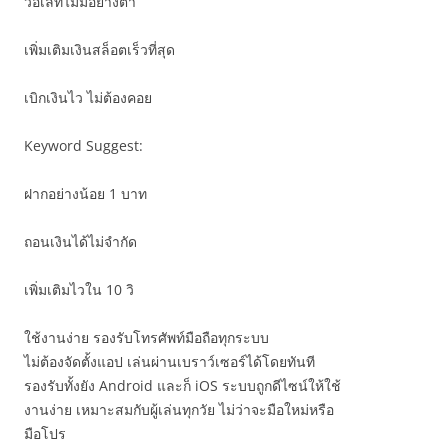
วอเลทไม่มีอย่างต่ำ
เพิ่มเติมเงินสล็อตเร็วที่สุด
เบิกเงินไว ไม่ต้องคอย
Keyword Suggest:
ฝากอย่างน้อย 1 บาท
ถอนเงินได้ไม่จำกัด
เพิ่มเติมไวใน 10 วิ
ใช้งานง่าย รองรับโทรศัพท์มือถือทุกระบบ
ไม่ต้องจัดตั้งแอป เล่นผ่านเบราว์เซอร์ได้โดยทันที
รองรับทั้งยัง Android และก็ iOS ระบบถูกดีไซน์ให้ใช้
งานง่าย เหมาะสมกับผู้เล่นทุกวัย ไม่ว่าจะมือใหม่หรือ
มือโปร