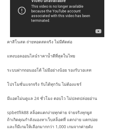
คาสิโนสด ถ่ายทอดสดจริง ไม่มีตัดต่อ
แทงบอลออนไลน์ราคาน้ำดีที่สุดในไทย
ระบบฝากถอนออโต้ ไม่มีอย่างน้อย รองรับวอเลท
โปรโมชั่นแจกจริง รับได้ทุกวัน ไม่ต้องแชร์
มีแอดไม่นดูแล 24 ชั่วโมง ตอบไว ไม่ปลดปล่อยอ่าน
spbetflik88 สล็อตแตกง่ายทุกค่าย จ่ายจริงทุกยูส
ถ้าเกิดคุณกำลังมองหาเว็บสล็อตที่ แตกง่าย แตกบ่อย
และก็มีเกมให้เลือกมากกว่า 1,000 เกมจากค่ายดัง