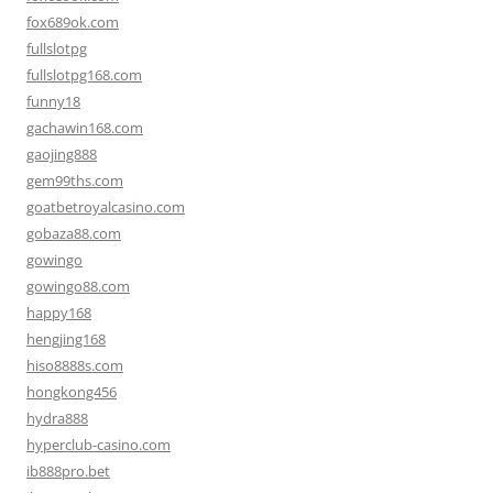
fox689ok.com
fullslotpg
fullslotpg168.com
funny18
gachawin168.com
gaojing888
gem99ths.com
goatbetroyalcasino.com
gobaza88.com
gowingo
gowingo88.com
happy168
hengjing168
hiso8888s.com
hongkong456
hydra888
hyperclub-casino.com
ib888pro.bet