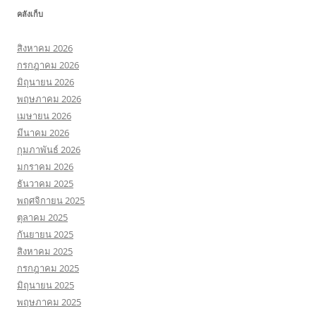
คลังเก็บ
สิงหาคม 2026
กรกฎาคม 2026
มิถุนายน 2026
พฤษภาคม 2026
เมษายน 2026
มีนาคม 2026
กุมภาพันธ์ 2026
มกราคม 2026
ธันวาคม 2025
พฤศจิกายน 2025
ตุลาคม 2025
กันยายน 2025
สิงหาคม 2025
กรกฎาคม 2025
มิถุนายน 2025
พฤษภาคม 2025