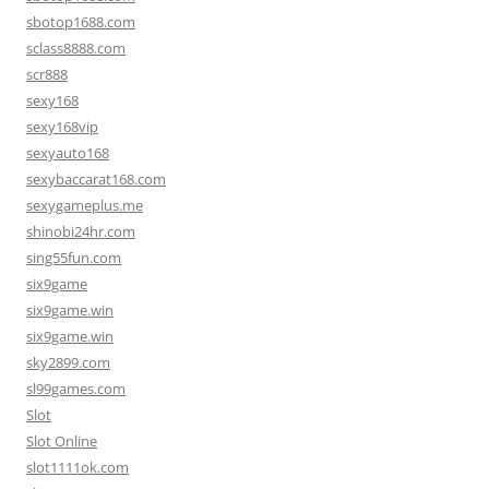
sbotop1688.com
sclass8888.com
scr888
sexy168
sexy168vip
sexyauto168
sexybaccarat168.com
sexygameplus.me
shinobi24hr.com
sing55fun.com
six9game
six9game.win
six9game.win
sky2899.com
sl99games.com
Slot
Slot Online
slot1111ok.com