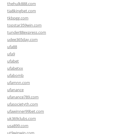
thehulk888.com
tia8kingbet.com
tkbpgg.com
topstar359win.com
tunder88express.com
udee365day.com
ufa88
ufa9
ufabet
ufabetxx
ufabomb
ufamnn.com
ufanance
ufanance789.com
ufasocietyth.com
ufawinner99bet.com
uk369clubs.com
usa899.com
ut9winwin.com