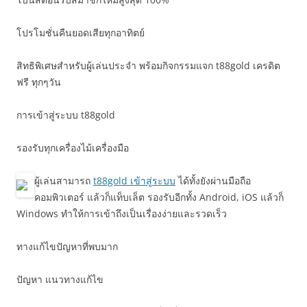
โปรโมชั่นคืนยอดเสียทุกอาทิตย์
สิทธิพิเศษสำหรับผู้เล่นประจำ พร้อมกิจกรรมแจก t88gold เครดิต
ฟรี ทุกๆวัน
การเข้าสู่ระบบ t88gold
รองรับทุกเครื่องไม้เครื่องมือ
ผู้เล่นสามารถ
t88gold เข้าสู่ระบบ
ได้ทั้งยังผ่านมือถือ
คอมพิวเตอร์ แล้วก็แท็บเล็ต รองรับอีกทั้ง Android, iOS แล้วก็
Windows ทำให้การเข้าถึงเป็นเรื่องง่ายและรวดเร็ว
ทางแก้ไขปัญหาที่พบมาก
ปัญหา แนวทางแก้ไข