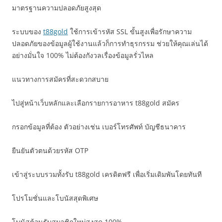
มาตรฐานความปลอดภัยสูงสุด
ระบบของ
t88gold
ใช้การเข้ารหัส SSL ขั้นสูงเพื่อรักษาความ
ปลอดภัยของข้อมูลผู้ใช้งานแล้วก็การทำธุรกรรม ช่วยให้คุณเล่นได้
อย่างมั่นใจ 100% ไม่ต้องกังวลเรื่องข้อมูลรั่วไหล
แนวทางการสมัครที่สะดวกสบาย
ไปสู่หน้าเว็บหลักและเลือกรายการอาหาร t88gold สมัคร
กรอกข้อมูลที่ต้อง ตัวอย่างเช่น เบอร์โทรศัพท์ บัญชีธนาคาร
ยืนยันตัวตนด้วยรหัส OTP
เข้าสู่ระบบรวมทั้งรับ t88gold เครดิตฟรี เพื่อเริ่มเดิมพันโดยทันที
โปรโมชั่นและโบนัสสุดพิเศษ
โบนัสต้อนรับสมาชิกใหม่สูงสุด 100%