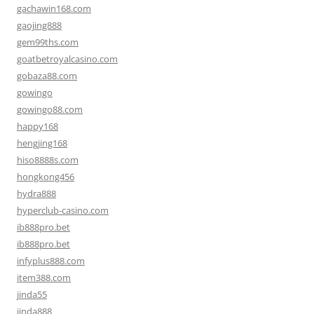
gachawin168.com
gaojing888
gem99ths.com
goatbetroyalcasino.com
gobaza88.com
gowingo
gowingo88.com
happy168
hengjing168
hiso8888s.com
hongkong456
hydra888
hyperclub-casino.com
ib888pro.bet
ib888pro.bet
infyplus888.com
item388.com
jinda55
jinda888