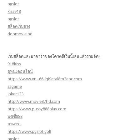
pgslot
kiss918
pgslot
สล็อตเว็บตรง
doomovie hd
เว็บสล็อตและบาคาร่าของโครตดีเว็บนี้เล่นแล้วรวยจัดๆ
918kiss
ดูหนังออนไลน์
https://www.xn--66-lqi9etal8m3epc.com
sagame
joker123
http://www.movie87hd.com
https://www.pussy888play.com
พุซซี่888
บาคาร่า
https://www.pgslot.golf
pgslot