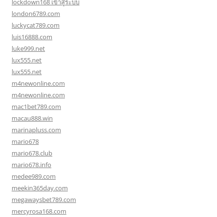
lockdown168 เข้าสู่ระบบ
london6789.com
luckycat789.com
luis16888.com
luke999.net
lux555.net
lux555.net
m4newonline.com
m4newonline.com
mac1bet789.com
macau888.win
marinapluss.com
mario678
mario678.club
mario678.info
medee989.com
meekin365day.com
megawaysbet789.com
mercyrosa168.com