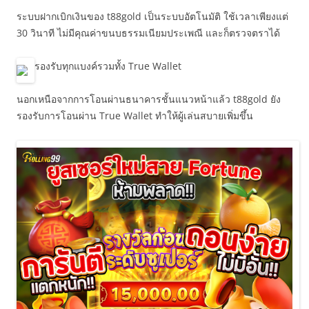
ระบบฝากเบิกเงินของ t88gold เป็นระบบอัตโนมัติ ใช้เวลาเพียงแต่
30 วินาที ไม่มีคุณค่าขนบธรรมเนียมประเพณี และก็ตรวจตราได้
รองรับทุกแบงค์รวมทั้ง True Wallet
นอกเหนือจากการโอนผ่านธนาคารชั้นแนวหน้าแล้ว t88gold ยัง
รองรับการโอนผ่าน True Wallet ทำให้ผู้เล่นสบายเพิ่มขึ้น