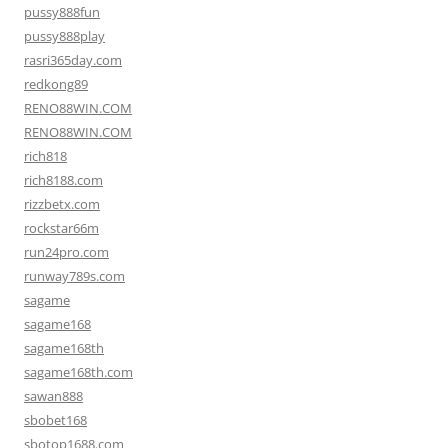
pussy888fun
pussy888play
rasri365day.com
redkong89
RENO88WIN.COM
RENO88WIN.COM
rich818
rich8188.com
rizzbetx.com
rockstar66m
run24pro.com
runway789s.com
sagame
sagame168
sagame168th
sagame168th.com
sawan888
sbobet168
sbotop1688.com