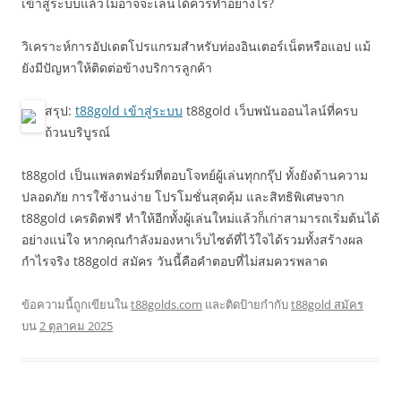
เข้าสู่ระบบแล้วไม่อาจจะเล่นได้ควรทำอย่างไร?
วิเคราะห์การอัปเดตโปรแกรมสำหรับท่องอินเตอร์เน็ตหรือแอป แม้
ยังมีปัญหาให้ติดต่อข้างบริการลูกค้า
สรุป:
t88gold เข้าสู่ระบบ
t88gold เว็บพนันออนไลน์ที่ครบ
ถ้วนบริบูรณ์
t88gold เป็นแพลตฟอร์มที่ตอบโจทย์ผู้เล่นทุกกรุ๊ป ทั้งยังด้านความ
ปลอดภัย การใช้งานง่าย โปรโมชั่นสุดคุ้ม และสิทธิพิเศษจาก
t88gold เครดิตฟรี ทำให้อีกทั้งผู้เล่นใหม่แล้วก็เก่าสามารถเริ่มต้นได้
อย่างแน่ใจ หากคุณกำลังมองหาเว็บไซต์ที่ไว้ใจได้รวมทั้งสร้างผล
กำไรจริง t88gold สมัคร วันนี้คือคำตอบที่ไม่สมควรพลาด
ข้อความนี้ถูกเขียนใน
t88golds.com
และติดป้ายกำกับ
t88gold สมัคร
บน
2 ตุลาคม 2025