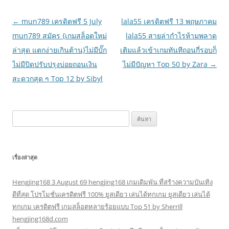
เมนู
←
mun789 เครดิตฟรี 5 July
lala55 เครดิตฟรี 13 พฤษภาคม
นำทาง
mun789 สมัคร {เกมสล็อตใหม่
lala55 สายล่ากำไรห้ามพลาด
เรื่อง
ล่าสุด แตกง่ายเกินต้าน}ไม่มีบั๊ก
เติมแล้วเข้าเกมทันทีถอนกี่รอบก็
ไม่มีปิดปรับปรุงบ่อยถอนเงิน
ไม่มีปัญหา Top 50 by Zara
→
สะดวกสุด ๆ Top 12 by Sibyl
ค้นหา
สำหรับ:
เรื่องล่าสุด
Hengjing168 3 August 69 hengjing168 เกมเดิมพัน ที่สร้างความบันเทิง
ดีที่สุด โปรโมชั่นเครดิตฟรี 100% ยูสเดียว เล่นได้ทุกเกม ยูสเดียว เล่นได้
ทุกเกม เครดิตฟรี เกมสล็อตหลายร้อยแบบ Top 51 by Sherrill
hengjing168d.com