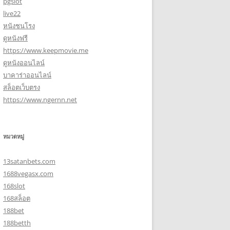
pgslot
live22
หนังชนโรง
ดูหนังฟรี
https://www.keepmovie.me
ดูหนังออนไลน์
บาคาร่าออนไลน์
สล็อตเว็บตรง
https://www.ngernn.net
หมวดหมู่
13satanbets.com
1688vegasx.com
168slot
168สล็อต
188bet
188betth