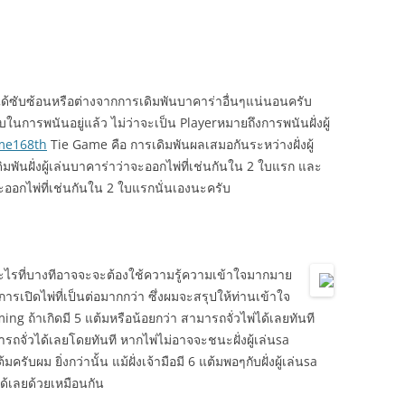
ด้ซับซ้อนหรือต่างจากการเดิมพันบาคาร่าอื่นๆแน่นอนครับ
บในการพนันอยู่แล้ว ไม่ว่าจะเป็น Playerหมายถึงการพนันฝั่งผู้
me168th
Tie Game คือ การเดิมพันผลเสมอกันระหว่างฝั่งผู้
เดิมพันฝั่งผู้เล่นบาคาร่าว่าจะออกไพ่ที่เช่นกันใน 2 ใบแรก และ
าจะออกไพ่ที่เช่นกันใน 2 ใบแรกนั่นเองนะครับ
นอะไรที่บางทีอาจจะจะต้องใช้ความรู้ความเข้าใจมากมาย
ารเปิดไพ่ที่เป็นต่อมากกว่า ซึ่งผมจะสรุปให้ท่านเข้าใจ
a gaming ถ้าเกิดมี 5 แต้มหรือน้อยกว่า สามารถจั่วไพ่ได้เลยทันที
มารถจั่วได้เลยโดยทันที หากไพ่ไม่อาจจะชนะฝั่งผู้เล่นsa
้มครับผม ยิ่งกว่านั้น แม้ฝั่งเจ้ามือมี 6 แต้มพอๆกับฝั่งผู้เล่นsa
ได้เลยด้วยเหมือนกัน