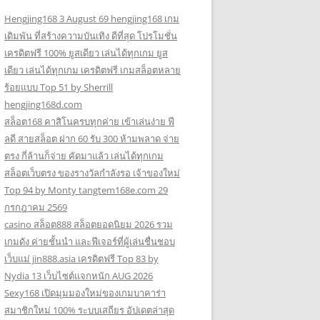
Hengjing168 3 August 69 hengjing168 เกม
เดิมพัน ที่สร้างความบันเทิง ดีที่สุด โปรโมชั่น
เครดิตฟรี 100% ยูสเดียว เล่นได้ทุกเกม ยูส
เดียว เล่นได้ทุกเกม เครดิตฟรี เกมสล็อตหลาย
ร้อยแบบ Top 51 by Sherrill
hengjing168d.com
สล็อต168 คาสิโนครบทุกค่าย เข้าเล่นง่าย ฟี
ลดี สายสล็อต ฝาก 60 รับ 300 ห้ามพลาด จ่าย
ตรง กี่ล้านก็จ่าย คัดมาแล้ว เล่นได้ทุกเกม
สล็อตเว็บตรง ของรางวัลกำลังรอ เจ้าของใหม่
Top 94 by Monty tangtem168e.com 29
กรกฎาคม 2569
casino สล็อต888 สล็อตยอดนิยม 2026 รวม
เกมดัง ค่ายชั้นนำ และฟีเจอร์ที่ผู้เล่นชื่นชอบ
เว็บแม่ jin888.asia เครดิตฟรี Top 83 by
Nydia 13 เว็บไซต์แจกหนัก AUG 2026
Sexy168 เปิดมุมมองใหม่ของเกมบาคาร่า
สมาชิกใหม่ 100% ระบบเสถียร อัปเดตล่าสุด