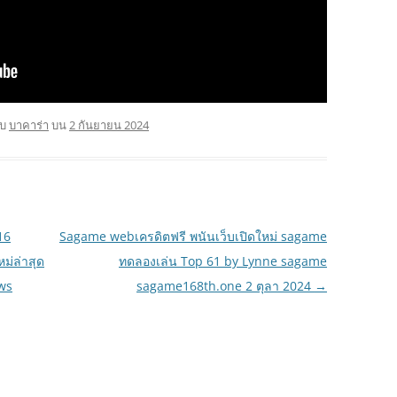
ับ
บาคาร่า
บน
2 กันยายน 2024
16
Sagame webเครดิตฟรี พนันเว็บเปิดใหม่ sagame
ม่ล่าสุด
ทดลองเล่น Top 61 by Lynne sagame
ws
sagame168th.one 2 ตุลา 2024
→