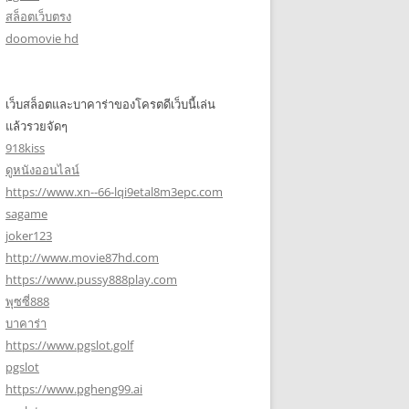
สล็อตเว็บตรง
doomovie hd
เว็บสล็อตและบาคาร่าของโครตดีเว็บนี้เล่น
แล้วรวยจัดๆ
918kiss
ดูหนังออนไลน์
https://www.xn--66-lqi9etal8m3epc.com
sagame
joker123
http://www.movie87hd.com
https://www.pussy888play.com
พุซซี่888
บาคาร่า
https://www.pgslot.golf
pgslot
https://www.pgheng99.ai