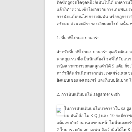
ติดขัดถูกจุดใดจุดหนึ่งก็เป็นไปได้ บทควา
แล้วก็ทำความเข้าใจเกี่ยวกับการเดิมพันประเ
การนับแต้มบนไพ่ การเดิมพัน หรือกฎการเปิ
ครับผม ส่วนจะมีรายละเอียดอะไรบ้างนั้น 
1. ที่มาที่ไปของ บาคาร่า
สำหรับที่มาที่ไปของ บาคาร่า จุดเริ่มต้น
ฟาลกูยเรน ซึ่งเป็นนักเสี่ยงโชคที่ได้รั
หญิงสาวสามารถทอดลูกเต๋าได้ 9 แต้ม ก็จะได
คาร่ามีต้นกำเนิดมาจากประเทศฝรั่งเศสเช่
ยังแบบเชอแมงเดอเฟร์ และก็แบบอันบาก 
2. การนับแต้มบนไพ่ sagame168th
ในการนับแต้มบนไพ่บาคาร่าใน sa gam
ผม มันก็คือ ไพ่ K Q J และ 10 จะมีค่าพอ
แต้มเท่ากับจำนวนเลขบนหน้าไพ่นั่นเองครับ
2 ใบมารวมกัน อย่างเช่น ฝั่งเจ้ามือได้ไพ่ 