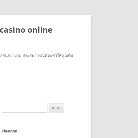
casino online
ลอันสวยงาม ประสบการณ์ที่จะทำให้คุณตื่น
ค้นหา
สำหรับ:
เรื่องล่าสุด