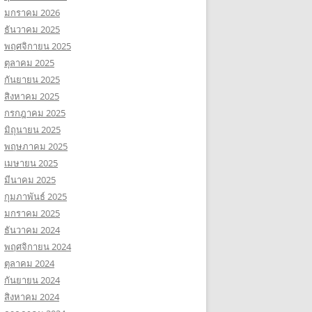
มกราคม 2026
ธันวาคม 2025
พฤศจิกายน 2025
ตุลาคม 2025
กันยายน 2025
สิงหาคม 2025
กรกฎาคม 2025
มิถุนายน 2025
พฤษภาคม 2025
เมษายน 2025
มีนาคม 2025
กุมภาพันธ์ 2025
มกราคม 2025
ธันวาคม 2024
พฤศจิกายน 2024
ตุลาคม 2024
กันยายน 2024
สิงหาคม 2024