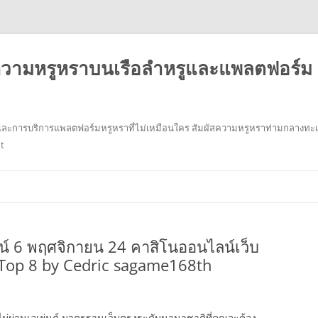
ความหรูหราบนเรือลำหรูและแพลตฟอร์ม 
 และการบริการแพลตฟอร์มหรูหราที่ไม่เหมือนใคร สัมผัสความหรูหราท่ามกลางทะเ
ht
ข้าม
ไป
ยัง
เนื้อหา
์ 6 พฤศจิกายน 24 คาสิโนออนไลน์เว็บ
ด Top 8 by Cedric sagame168th
่ผ่านเอเย่นต์ มาตรฐานเว็บตรงระดับนานาชาติที่คุณจะต้อง