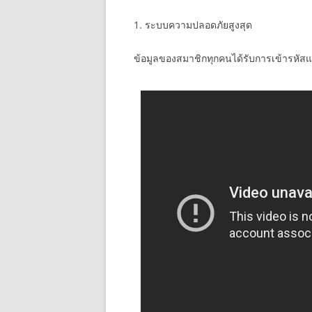
1. ระบบความปลอดภัยสูงสุด
ข้อมูลของสมาชิกทุกคนได้รับการเข้ารหัสแล