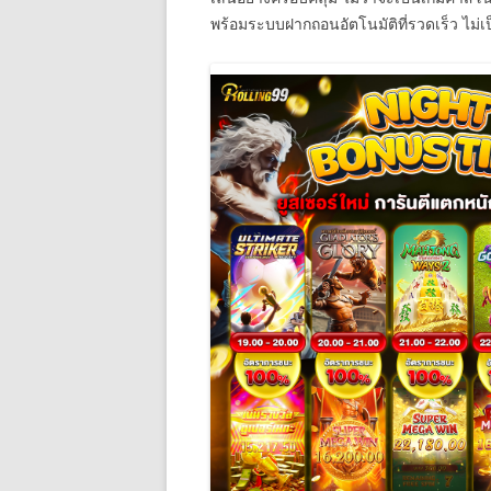
พร้อมระบบฝากถอนอัตโนมัติที่รวดเร็ว ไม่เ