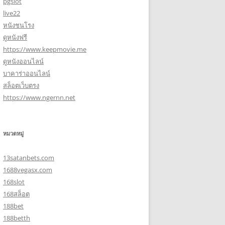
pgslot
live22
หนังชนโรง
ดูหนังฟรี
https://www.keepmovie.me
ดูหนังออนไลน์
บาคาร่าออนไลน์
สล็อตเว็บตรง
https://www.ngernn.net
หมวดหมู่
13satanbets.com
1688vegasx.com
168slot
168สล็อต
188bet
188betth