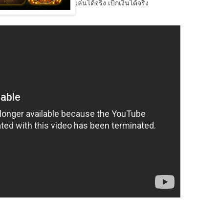
เล่นได้จริง เบิกเงินได้จริง