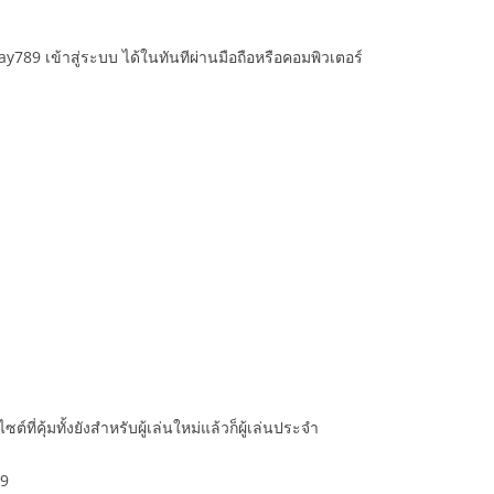
89 เข้าสู่ระบบ ได้ในทันทีผ่านมือถือหรือคอมพิวเตอร์
์ที่คุ้มทั้งยังสำหรับผู้เล่นใหม่แล้วก็ผู้เล่นประจำ
89