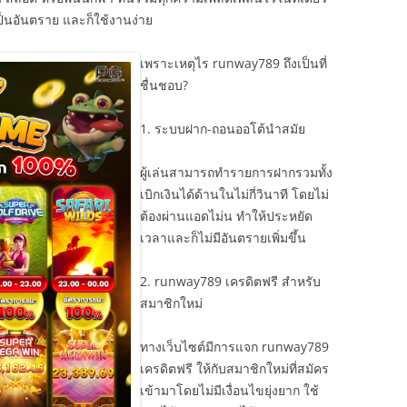
ป็นอันตราย และก็ใช้งานง่าย
เพราะเหตุไร runway789 ถึงเป็นที่
ชื่นชอบ?
1. ระบบฝาก-ถอนออโต้นำสมัย
ผู้เล่นสามารถทำรายการฝากรวมทั้ง
เบิกเงินได้ด้านในไม่กี่วินาที โดยไม่
ต้องผ่านแอดไม่น ทำให้ประหยัด
เวลาและก็ไม่มีอันตรายเพิ่มขึ้น
2. runway789 เครดิตฟรี สำหรับ
สมาชิกใหม่
ทางเว็บไซต์มีการแจก runway789
เครดิตฟรี ให้กับสมาชิกใหม่ที่สมัคร
เข้ามาโดยไม่มีเงื่อนไขยุ่งยาก ใช้