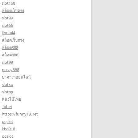
slot168
สล็อตเว็บตรง
slot99
slot66
jinda44
สล็อตเว็บตรง
สล็อต888
สล็อต888
slot99
pussy888
บาคาร่าออนไลน์
slotxo
slotpg
หนังโป๊ไทย
1xbet
https://funny18.net
pgslot
kiss918
pgslot