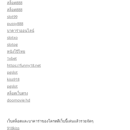
สล็อต888
สล็อต888
slot99
pussy888
บาคาร่าออนไลน์
slotxo
slotpg
หนังโป๊ไทย
1xbet
https://funny18.net
pgslot
kiss918
pgslot
สล็อตเว็บตรง
doomovie hd
เว็บสล็อตและบาคาร่าของโครตดีเว็บนี้เล่นแล้วรวยจัดๆ
918kiss