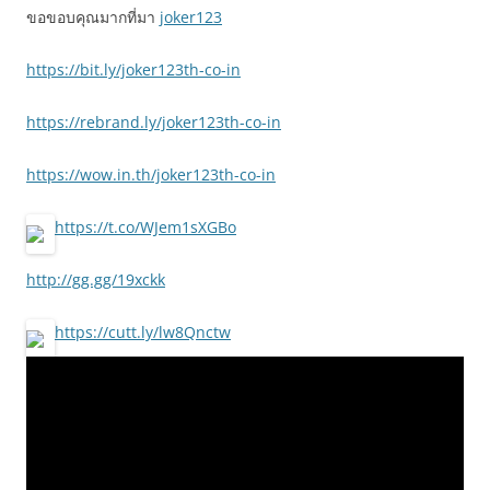
ขอขอบคุณมากที่มา
joker123
https://bit.ly/joker123th-co-in
https://rebrand.ly/joker123th-co-in
https://wow.in.th/joker123th-co-in
https://t.co/WJem1sXGBo
http://gg.gg/19xckk
https://cutt.ly/lw8Qnctw