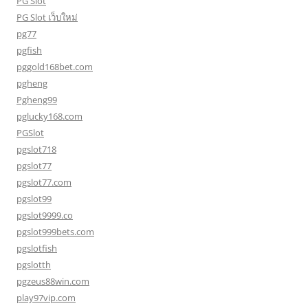
PG Slot
PG Slot เว็บใหม่
pg77
pgfish
pggold168bet.com
pgheng
Pgheng99
pglucky168.com
PGSlot
pgslot718
pgslot77
pgslot77.com
pgslot99
pgslot9999.co
pgslot999bets.com
pgslotfish
pgslotth
pgzeus88win.com
play97vip.com