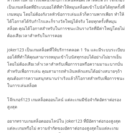
เป็นเกมสล็อตที่มีระบบออโต้ที่ทำให้หมุนสล็อตเข้าโบนัสได้ทุกครั้งที่
เกมหมุน โดยไม่ต้องกังวลหัวข้อการเล่นแล้วก็ความพากเพียร ทำให้
ได้โอกาสได้รับกำไรและก็รางวัลใหญ่ได้จริง โดยทุกครั้งที่หมุน
สล็อต คุณได้โอกาสสำหรับในการชนะเงินรางวัลที่มีค่าใหญ่โดยไม่
ต้องเสียเวลาสำหรับในการคอย
joker123 เป็นเกมสล็อตที่ให้บริการตลอด 1 วัน และมีระบบระเบียบ
ออโต้ที่ทำให้คุณสามารถหมุนเข้าโบนัสทุกรอบได้อย่างไม่ยากเย็น
โดยไม่ต้องเสียเวล่ำเวลาสำหรับเพื่อการรอหรือความมานะบากบั่น
สำหรับเพื่อการเล่น คุณสามารถทำเงินหลักแสนได้อย่างสบายๆถ้า
คุณต้องการความสนุกสนานร่าเริงแล้วก็โอกาสสำหรับเพื่อการชนะ
ในการเล่นสล็อต
โจ๊กเกอร์123 เกมสล็อตออนไลน์ แต่ละเกมมีข้อจำกัดอัตราต่อรอง
สูงสุด
อยากทราบเกมสล็อตออนไลน์ใน joker123 ที่มีอัตราต่อรองสูงสุด
แต่ละเกมหรือไม่ ความจำกัดของอัตราต่อรองสูงสุดในแต่ละเกม