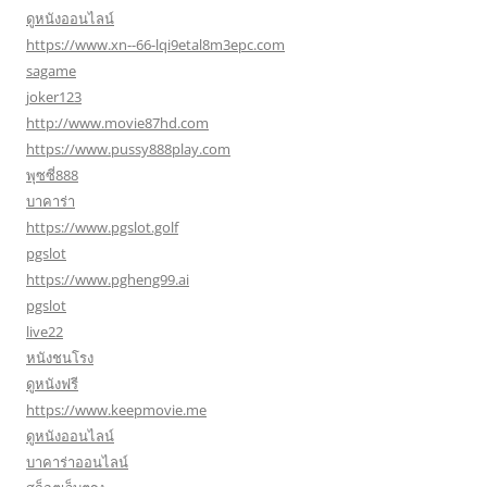
ดูหนังออนไลน์
https://www.xn--66-lqi9etal8m3epc.com
sagame
joker123
http://www.movie87hd.com
https://www.pussy888play.com
พุซซี่888
บาคาร่า
https://www.pgslot.golf
pgslot
https://www.pgheng99.ai
pgslot
live22
หนังชนโรง
ดูหนังฟรี
https://www.keepmovie.me
ดูหนังออนไลน์
บาคาร่าออนไลน์