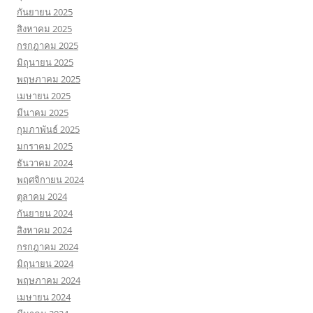
กันยายน 2025
สิงหาคม 2025
กรกฎาคม 2025
มิถุนายน 2025
พฤษภาคม 2025
เมษายน 2025
มีนาคม 2025
กุมภาพันธ์ 2025
มกราคม 2025
ธันวาคม 2024
พฤศจิกายน 2024
ตุลาคม 2024
กันยายน 2024
สิงหาคม 2024
กรกฎาคม 2024
มิถุนายน 2024
พฤษภาคม 2024
เมษายน 2024