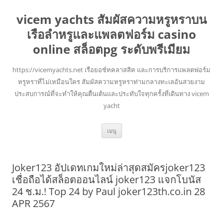
vicem yachts สัมผัสความหรูหราบน
เรือลำหรูและแพลตฟอร์ม casino
online สล็อตpg ระดับพรีเมียม
https://vicemyachts.net เรือยอช์ทคลาสสิค และการบริการแพลตฟอร์ม
หรูหราที่ไม่เหมือนใคร สัมผัสความหรูหราท่ามกลางทะเลอันสวยงาม
ประสบการณ์ที่จะทำให้คุณตื่นเต้นและประทับใจทุกครั้งที่เดินทาง vicem
yacht
ข้าม
เมนู
ไป
ยัง
เนื้อหา
Joker123 อัปเดทเกมใหม่ล่าสุดสมัครjoker123
เชื่อถือได้สล็อตออนไลน์ joker123 แจกโบนัส
24 ช.ม.! Top 24 by Paul joker123th.co.in 28
APR 2567