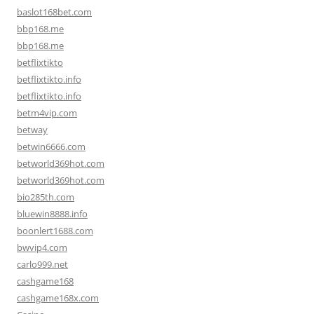
baslot168bet.com
bbp168.me
bbp168.me
betflixtikto
betflixtikto.info
betflixtikto.info
betm4vip.com
betway
betwin6666.com
betworld369hot.com
betworld369hot.com
bio285th.com
bluewin8888.info
boonlert1688.com
bwvip4.com
carlo999.net
cashgame168
cashgame168x.com