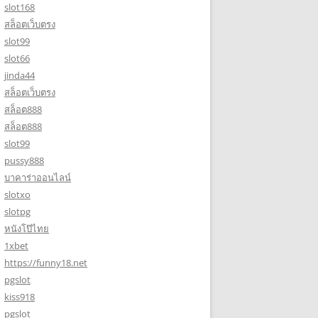
slot168
สล็อตเว็บตรง
slot99
slot66
jinda44
สล็อตเว็บตรง
สล็อต888
สล็อต888
slot99
pussy888
บาคาร่าออนไลน์
slotxo
slotpg
หนังโป๊ไทย
1xbet
https://funny18.net
pgslot
kiss918
pgslot