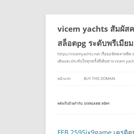
vicem yachts สัมผัส
สล็อตpg ระดับพรีเมียม
https://vicemyachts.net เรือยอช์ทคลาสสิค
เต้นและประทับใจทุกครั้งที่เดินทาง vicem yac
หน้าแรก
BUY THIS DOMAIN
คลังเก็บป้ายกำกับ:
SIX9GAME สมัคร
FEB 259Six9game เครดิตฟรี