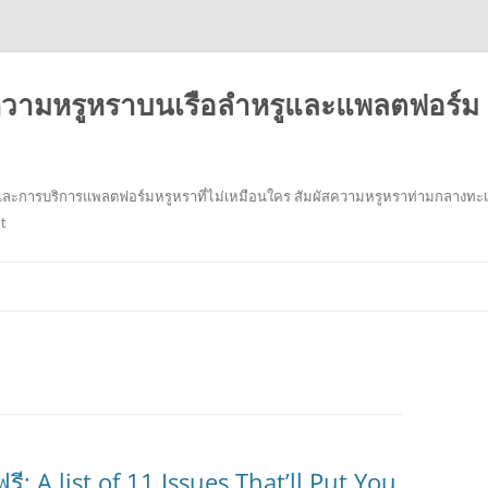
ความหรูหราบนเรือลำหรูและแพลตฟอร์ม 
 และการบริการแพลตฟอร์มหรูหราที่ไม่เหมือนใคร สัมผัสความหรูหราท่ามกลางทะเ
ht
ข้าม
ไป
ยัง
เนื้อหา
: A list of 11 Issues That’ll Put You