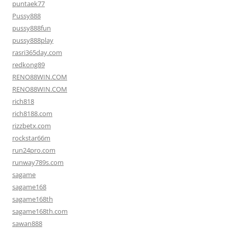
puntaek77
Pussy888
pussy888fun
pussy888play
rasri365day.com
redkong89
RENO88WIN.COM
RENO88WIN.COM
rich818
rich8188.com
rizzbetx.com
rockstar66m
run24pro.com
runway789s.com
sagame
sagame168
sagame168th
sagame168th.com
sawan888