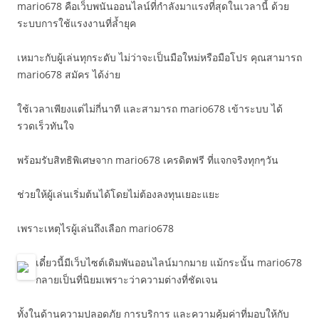
mario678 คือเว็บพนันออนไลน์ที่กำลังมาแรงที่สุดในเวลานี้ ด้วย
ระบบการใช้แรงงานที่ล้ำยุค
เหมาะกับผู้เล่นทุกระดับ ไม่ว่าจะเป็นมือใหม่หรือมือโปร คุณสามารถ
mario678 สมัคร ได้ง่าย
ใช้เวลาเพียงแต่ไม่กี่นาที และสามารถ mario678 เข้าระบบ ได้
รวดเร็วทันใจ
พร้อมรับสิทธิพิเศษจาก mario678 เครดิตฟรี ที่แจกจริงทุกๆวัน
ช่วยให้ผู้เล่นเริ่มต้นได้โดยไม่ต้องลงทุนเยอะแยะ
เพราะเหตุไรผู้เล่นถึงเลือก mario678
เดี๋ยวนี้มีเว็บไซต์เดิมพันออนไลน์มากมาย แม้กระนั้น mario678
กลายเป็นที่นิยมเพราะว่าความต่างที่ชัดเจน
ทั้งในด้านความปลอดภัย การบริการ และความคุ้มค่าที่มอบให้กับ