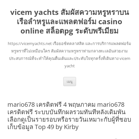
vicem yachts สัมผัสความหรูหราบน
เรือลำหรูและแพลตฟอร์ม casino
online สล็อตpg ระดับพรีเมียม
https://vicemyachts.net เรือยอช์ทคลาสสิค และการบริการแพลตฟอร์ม
หรูหราที่ไม่เหมือนใคร สัมผัสความหรูหราท่ามกลางทะเลอันสวยงาม
ประสบการณ์ที่จะทำให้คุณตื่นเต้นและประทับใจทุกครั้งที่เดินทาง vicem
yacht
ข้าม
เมนู
ไป
ยัง
เนื้อหา
mario678 เครดิตฟรี 4 พฤษภาคม mario678
เครดิตฟรี ระบบบันทึกผลรวมทันทีหลังเดิมพัน
เลือกดูเป็นรายรอบหรือรายวันเหมาะกับผู้ที่ชอบ
เก็บข้อมูล Top 49 by Kirby