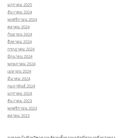
มกราคม 2025
ธันวาคม 2024
พฤศจิกายน 2024
ตุลาคม 2024
กันยายน 2024
สิงหาคม 2024
กรกฎาคม 2024
มิถุนายน 2024
พฤษภาคม 2024
เมษายน 2024
มีนาคม 2024
กุมภาพันธ์ 2024
มกราคม 2024
ธันวาคม 2023
พฤศจิกายน 2023
ตุลาคม 2023
การอุดมไปด้วยวิชาความรู้รวมทั้งความถนัดมีค่ามากยิ่งกว่าทอง