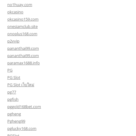
no1huay.com
okcasino
okcasino159.com
onesiamclub.site
onoplus168.com
p2vvip
pananthai99.com
pananthai99.com
paramax1688.info
PG
PG Slot
PG Slot เว็บใหม่
pg77
pgfish
pggold168bet.com
pgheng
Pgheng99
pglucky168.com
PGSlot