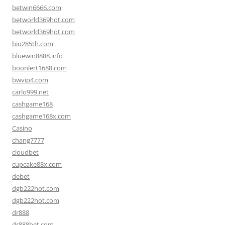
betwin6666.com
betworld369hot.com
betworld369hot.com
bio285th.com
bluewin8888.info
boonlert1688.com
bwvip4.com
carlo999.net
cashgame168
cashgame168x.com
Casino
chang7777
cloudbet
cupcake88x.com
debet
dgb222hot.com
dgb222hot.com
dr888
dr888bet.com