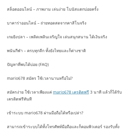
สล็อตออนไลน์ – ภาพงาม เล่นง่าย โบนัสแตกบ่อยครั้ง
บาคาร่าออนไลน์ – ถ่ายทอดสดจากคาสิโนจริง
เกมยิงปลา – เพลิดเพลินเจริญใจ เล่นสนุกสนาน ได้เงินจริง
พนันกีฬา – ครบทุกลีก ทั้งยังไทยและก็ต่างชาติ
ปัญหาที่พบได้บ่อย (FAQ)
mario678 สมัคร ใช้เวลานานหรือไม่?
สมัครง่าย ใช้เวลาเพียงแค่
mario678 เครดิตฟรี
3 นาที แล้วก็ได้รับ
เครดิตฟรีทันที
เข้าระบบ mario678 ผ่านมือถือได้หรือเปล่า?
สามารถเข้าระบบได้ทั้งโทรศัพท์มือถือและก็คอมพิวเตอร์ รองรับทั้ง