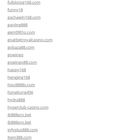
fullslotpg168.com
funny18
gachawin168.com
gaojing888
gem99ths.com
goatbetroyalcasino.com
gobaza88.com
gowingo
gowingo88.com
happy168
hengjing168
hiso8888s.com
hongkong456
hydra888
hyperclub-casino.com
ib888pro.bet
ib888pro.bet
infyplus888.com
item388.com