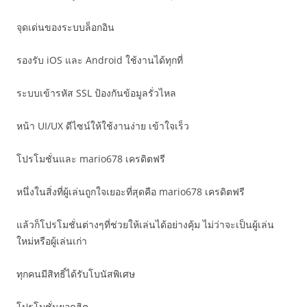
จุดเด่นของระบบล็อกอิน
รองรับ iOS และ Android ใช้งานได้ทุกที่
ระบบเข้ารหัส SSL ป้องกันข้อมูลรั่วไหล
หน้า UI/UX ดีไซน์ให้ใช้งานง่าย เข้าใจเร็ว
โปรโมชั่นและ mario678 เครดิตฟรี
หนึ่งในสิ่งที่ผู้เล่นถูกใจเยอะที่สุดคือ mario678 เครดิตฟรี
แล้วก็โปรโมชั่นต่างๆที่ช่วยให้เล่นได้อย่างคุ้ม ไม่ว่าจะเป็นผู้เล่น
ใหม่หรือผู้เล่นเก่า
ทุกคนมีสิทธิ์ได้รับโบนัสพิเศษ
โปรโมชั่นยอดฮิต