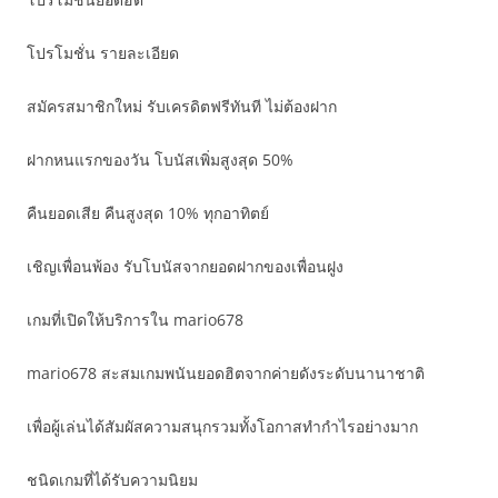
โปรโมชั่น รายละเอียด
สมัครสมาชิกใหม่ รับเครดิตฟรีทันที ไม่ต้องฝาก
ฝากหนแรกของวัน โบนัสเพิ่มสูงสุด 50%
คืนยอดเสีย คืนสูงสุด 10% ทุกอาทิตย์
เชิญเพื่อนพ้อง รับโบนัสจากยอดฝากของเพื่อนฝูง
เกมที่เปิดให้บริการใน mario678
mario678 สะสมเกมพนันยอดฮิตจากค่ายดังระดับนานาชาติ
เพื่อผู้เล่นได้สัมผัสความสนุกรวมทั้งโอกาสทำกำไรอย่างมาก
ชนิดเกมที่ได้รับความนิยม