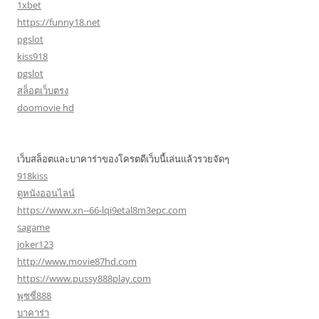
1xbet
https://funny18.net
pgslot
kiss918
pgslot
สล็อตเว็บตรง
doomovie hd
เว็บสล็อตและบาคาร่าของโครตดีเว็บนี้เล่นแล้วรวยจัดๆ
918kiss
ดูหนังออนไลน์
https://www.xn--66-lqi9etal8m3epc.com
sagame
joker123
http://www.movie87hd.com
https://www.pussy888play.com
พุซซี่888
บาคาร่า