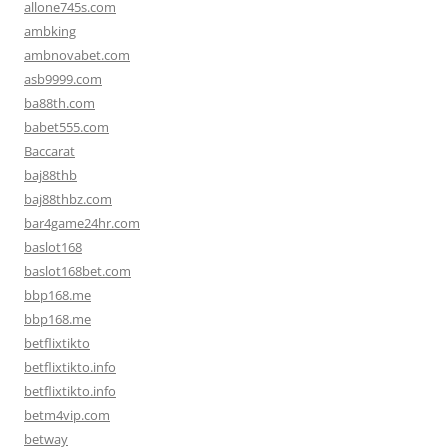
allone745s.com
ambking
ambnovabet.com
asb9999.com
ba88th.com
babet555.com
Baccarat
baj88thb
baj88thbz.com
bar4game24hr.com
baslot168
baslot168bet.com
bbp168.me
bbp168.me
betflixtikto
betflixtikto.info
betflixtikto.info
betm4vip.com
betway