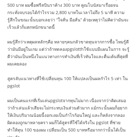
500 บาท ผมซื้อฟรีสปินราค้าง 300 บาท คูณโบนัสมาเรื่อยจน
กระทั่งจบรอบได้กำไรรวม 2,800 บาทในเวลาไม่ถึง 5 นาที ความ
รู้สึกในขณะนั้นบอกเลยว่า “ใจสั่น มือสั่น” ด้วยเหตุว่าไม่คิดว่ามันจะ
เร็วแล้วก็แตกหนักขนาดนี้
ผมรู้สึกว่าเหตุผลหลักๆคือ หลายๆคนกลัวขาดทุนจากการซื้อ ไหมรู้ดี
ว่ามันมีอยู่ในเกม แต่ว่าถ้าทดลองpgslotthใช้แบบมีแผนในการ จะรู้
ดีว่ามันเป็นหนึ่งในแนวทางการทำเงินที่เร็วทันใจและตื่นเต้นที่สุดที่
ผมเคยลอง
สูตรลับแนวทางที่ใช้เปลี่ยนทุน 100 ให้แปลงเป็นผลกำไร 5 เท่า ใน
pgslot
ผมเป็นคนแรกที่เริ่มเล่นpgslotจากทุนไม่มาก เนื่องจากว่าคิดเสมอ
ว่าถ้าเล่นแล้วเสียจะไม่กระทบเงินส่วนตัวมาก แม้กระนั้นผมก็อยาก
ให้เงินปริมาณน้อยนี้งอกเงยเป็นกำไรก้อนใหญ่ และก็หลังจากลอง
ผิดลองถูกมาหลายครา ผมก็ได้สูตรที่ใช้ได้จริงใน pgslot ที่ช่วย
ทำให้ทุน 100 ของผม เปลี่ยนเป็น 500 บาทหรือมากกว่านั้นได้เป็น