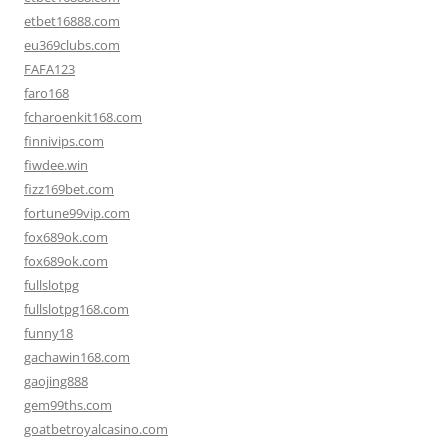
etbet16888.com
eu369clubs.com
FAFA123
faro168
fcharoenkit168.com
finnivips.com
fiwdee.win
fizz169bet.com
fortune99vip.com
fox689ok.com
fox689ok.com
fullslotpg
fullslotpg168.com
funny18
gachawin168.com
gaojing888
gem99ths.com
goatbetroyalcasino.com