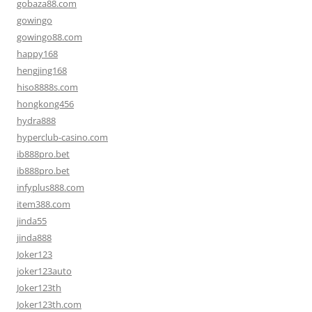
gobaza88.com
gowingo
gowingo88.com
happy168
hengjing168
hiso8888s.com
hongkong456
hydra888
hyperclub-casino.com
ib888pro.bet
ib888pro.bet
infyplus888.com
item388.com
jinda55
jinda888
Joker123
joker123auto
Joker123th
Joker123th.com