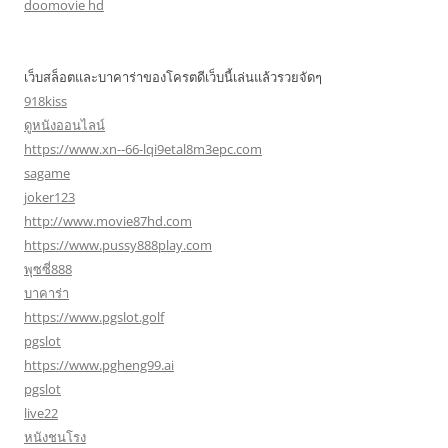
doomovie hd
เว็บสล็อตและบาคาร่าของโครตดีเว็บนี้เล่นแล้วรวยจัดๆ
918kiss
ดูหนังออนไลน์
https://www.xn--66-lqi9etal8m3epc.com
sagame
joker123
http://www.movie87hd.com
https://www.pussy888play.com
พุซซี่888
บาคาร่า
https://www.pgslot.golf
pgslot
https://www.pgheng99.ai
pgslot
live22
หนังชนโรง