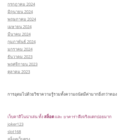
กรกฎาคม 2024
มิถุนายน 2024
พฤษภาคม 2024
เมษายน 2024
มีนาคม 2024
กุมภาพันธ์ 2024
มกราคม 2024
ธันวาคม 2023
พฤศจิกายน 2023
ตุลาคม 2023
การอุดมไปด้วยวิชาความรู้รวมทั้งความถนัดมีค่ามากยิ่งกว่าทอง
เว็บคาสิโนน่าเล่น ทั้ง
สล็อต
และ
บาคาร่า
ตึงจริงแตกบ่อยมาก
joker123
slot168
สล็อตเว็บตรง