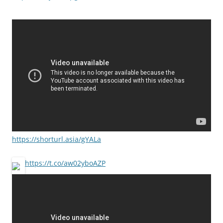
https://shorturl.asia/gYALa
https://t.co/aw02yboAZP