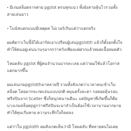
• มีเกมสล็อตจากค่าย pgslot ครบทุกแนว ทั้งยังสายลุ้นไวรวมทั้ง
สายเล่นยาว
• โบนัสแตกแบบมีเหตุผล ไม่เวอร์เกินแต่ว่าแตกจริง
ผมคิดว่าเว็บนี้มิได้เอารัดเอาเปรียบผู้เล่นpgslotth แล้วก็ตั้งอกตั้งใจ
ทำให้คนอยู่เล่นนานๆมากกว่าหวังเพียงแค่ฝากแล้วหมดเนื้อหมดตัว
โหมดลับ pgslot ที่ผู้คนจำนวนมากละเลย แต่ว่าผมใช้แล้วโอกาส
แตกมากขึ้น
ผมเล่นเกมpgslotthมาหลายปี รวมทั้งสังเกตว่าเวลาคนเข้าเว็บ
สล็อต โดยมากจะกดเล่นแบบปกติ หมุนครั้งละตา รอคอยลุ้นรอบ
ฟรีสปินจาก Scatter ซึ่งก็สนุกสนานดีนะ แต่ปัญหาที่เกิดขึ้นก็คือ
บางเกมสล็อตpgกว่าฟรีสปินจะมาจำเป็นต้องใช้เวลานานมากมาย
ทำให้ทุนเริ่มหาย ความระทึกใจก็ลดลง
แต่ว่าใน pgslotth ผมสังเกตเห็นว่ามี โหมดลับ ที่หลายคนไม่เคย