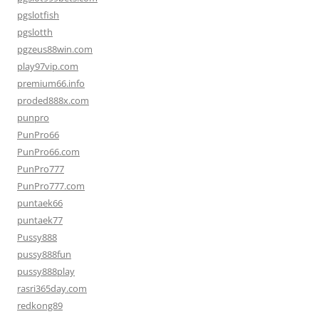
pgslotfish
pgslotth
pgzeus88win.com
play97vip.com
premium66.info
proded888x.com
punpro
PunPro66
PunPro66.com
PunPro777
PunPro777.com
puntaek66
puntaek77
Pussy888
pussy888fun
pussy888play
rasri365day.com
redkong89