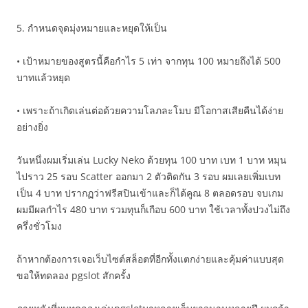
5. กำหนดจุดมุ่งหมายและหยุดให้เป็น
• เป้าหมายของสูตรนี้คือกำไร 5 เท่า จากทุน 100 หมายถึงได้ 500
บาทแล้วหยุด
• เพราะถ้าเกิดเล่นต่อด้วยความโลภละโมบ มีโอกาสเสียคืนได้ง่าย
อย่างยิ่ง
วันหนึ่งผมเริ่มเล่น Lucky Neko ด้วยทุน 100 บาท เบท 1 บาท หมุน
ไปราว 25 รอบ Scatter ออกมา 2 ตัวติดกัน 3 รอบ ผมเลยเพิ่มเบท
เป็น 4 บาท ปรากฏว่าฟรีสปินเข้าและก็ได้คูณ 8 ตลอดรอบ จบเกม
ผมมีผลกำไร 480 บาท รวมทุนก็เกือบ 600 บาท ใช้เวลาทั้งปวงไม่ถึง
ครึ่งชั่วโมง
ถ้าหากต้องการเจอเว็บไซต์สล็อตที่อีกทั้งแตกง่ายและคุ้มค่าแบบสุด
ขอให้ทดลอง pgslot สักครั้ง