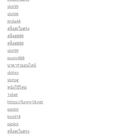
slot99
slot66
jinda44
สล็อตเว็บตรง
สล็อต888
สล็อต888
slot99
pussy888
บาคาร่าออนไลน์
slotxo
slotpg
หนังโป๊ไทย
1xbet
https://funny18.net
pgslot
kiss918
pgslot
สล็อตเว็บตรง