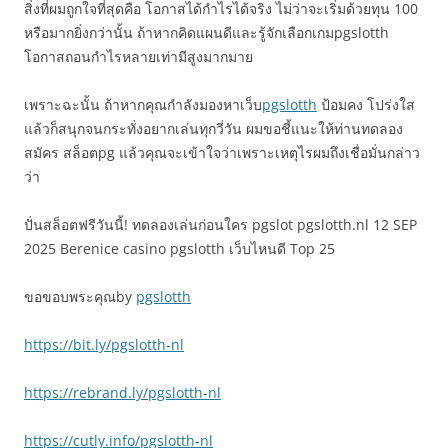
สิ่งที่ผมถูกใจที่สุดคือ โอกาสได้กำไรได้จริง ไม่ว่าจะเริ่มด้วยทุน 100
หรือมากยิ่งกว่านั้น ถ้าหากคิดแผนดีและรู้จักเลือกเกมpgslotth
โอกาสถอนกำไรหลายเท่ามีสูงมากมาย
เพราะฉะนั้น ถ้าหากคุณกำลังมองหาเว็บ
pgslotth
ป้อมคง โปร่งใส
แล้วก็สนุกจนกระทั่งอยากเล่นทุกวี่วัน ผมขอชี้แนะให้ท่านทดลอง
สมัคร สล็อตpg แล้วคุณจะเข้าใจว่าเพราะเหตุไรผมถึงเชื่อมั่นกล่าว
ว่า
ปั่นสล็อตฟรีวันนี้! ทดลองเล่นก่อนใคร pgslot pgslotth.nl 12 SEP
2025 Berenice casino pgslotth เว็บไหนดี Top 25
ขอขอบพระคุณby
pgslotth
https://bit.ly/pgslotth-nl
https://rebrand.ly/pgslotth-nl
https://cutly.info/pgslotth-nl