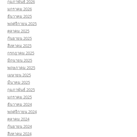
กุมภาพันธ์ 2026
มกราคม 2026
ธันวาคม 2025
พฤศจิกายน 2025
ตุลาคม 2025
กันยายน 2025
สิงหาคม 2025
กรกฎาคม 2025
มิถุนายน 2025
พฤษภาคม 2025
เมษายน 2025
มีนาคม 2025
กุมภาพันธ์ 2025
มกราคม 2025
ธันวาคม 2024
พฤศจิกายน 2024
ตุลาคม 2024
กันยายน 2024
สิงหาคม 2024