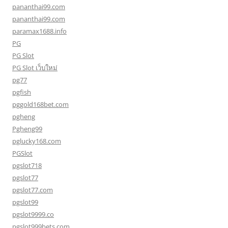
pananthai99.com
pananthai99.com
paramax1688.info
PG
PG Slot
PG Slot เว็บใหม่
pg77
pgfish
pggold168bet.com
pgheng
Pgheng99
pglucky168.com
PGSlot
pgslot718
pgslot77
pgslot77.com
pgslot99
pgslot9999.co
pgslot999bets.com