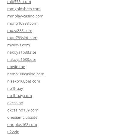
mib555s.com
mmgoldsbets.com
mmplay-casino.com
mono16888.com
moza888.com
mun789slot.com
mwin9s.com
nakoya1688.site
nakoya1688.site
nbwin.me
nemo168casino.com
niseko168bet.com
no1huay
no1huay.com
okcasino
okcasino159.com
onesiamclub.site
onoplus168.com
p2vvip