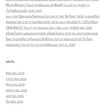
ที่ผู้เล่นชื่นชอบ เว็บแม่ jin888.asia เครดิตฟรี Top 83 by Nydia 13
เว็บไซต์แจกหนัก AUG 2026
Sexy168 เปิดมุมมองใหม่ของเกมบาคาร่า สมาชิกใหม่ 100% ระบบเสถียร
อัปเดตล่าสุด บาคาร่าสด ดีลเลอร์สาวสวย sexy168 สมัครไว ได้โปรใหญ่
ใช้สิทธิ์ทันใจ Top 31 by Nannie Sexy168c.com 19 สิงหาคม 2569
สล็อตเว็บตรง websiteแจกหนัก สล็อตเว็บตรง 2026 ประสบการณ์เล่นยุค
ใหม่ ระบบเสถียร พร้อมเกมให้เลือกมากมาย พนันออนไลน์ เว็บใหญ่
ทดลองเล่น Top 47 by Orval Jin888.asia 18 ก.ค. 2569
คลังเก็บ
สิงหาคม 2026
กรกฎาคม 2026
มิถุนายน 2026
พฤษภาคม 2026
เมษายน 2026
มีนาคม 2026