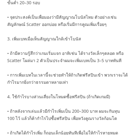
ขั้นต่ำ 20–30 รอบ
• จุดประสงค์เป็นเพื่อมองว่ามีสัญญาณโบนัสไหม ตัวอย่างเช่น
สัญลักษณ์ Scatter ออกบ่อย หรือเริ่มมีการคูณเพิ่มเรื่อยๆ
3. เพิ่มเบทเมื่อเห็นสัญญาณใกล้เข้าโบนัส
• ถ้ามีความรู้สึกว่าเกมเริ่มแจก อาทิเช่น ได้รางวัลเล็กๆตลอด หรือ
Scatter โผล่มา 2 ตัวเป็นประจำผมจะเพิ่มเบทเป็น 3–5 บาททันที
• การเพิ่มเบทในเวลานี้จะช่วยทำให้ถ้าเกิดฟรีสปินเข้า พวกเราจะได้
กำไรมากยิ่งกว่าธรรมดาหลายเท่า
4. ใช้กำไรบางส่วนเสี่ยงในโหมดซื้อฟรีสปิน (ถ้าเกิดเกมมี)
• ถ้าหลังจากเล่นแล้วมีกำไรเพิ่มเป็น 200–300 บาท ผมจะกันทุน
100 ไว้ แล้วก็ค้ากำไรไปซื้อฟรีสปิน เพื่อหวังคูณรางวัลก้อนโต
• ถ้าเกิดได้กำไรเพิ่ม ก็ถอนเล็กน้อยทันทีเพื่อไม่ให้กำไรหายหมด