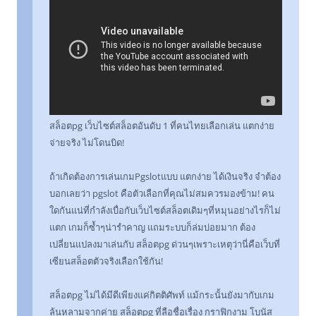
สล็อตpg เว็บไซต์สล็อตอันดับ 1 ที่คนไทยเลือกเล่น แตกง่าย
จ่ายจริง ไม่โดนบิด!
ถ้าเกิดต้องการเล่นเกมPgslotแบบ แตกง่าย ได้เงินจริง จำต้อง
บอกเลยว่า pgslot คือตัวเลือกที่คุณไม่สมควรมองข้าม! คน
ใดกันแน่ที่กำลังเบื่อกับเว็บไซต์สล็อตเดิมๆที่หมุนอย่างไรก็ไม่
แตก เกมก็ซ้ำๆน่ารำคาญ แถมระบบก็ล่มบ่อยมาก ต้อง
เปลี่ยนแปลงมาเล่นกับ สล็อตpg ด่วนๆเพราะเหตุว่านี่คือเว็บที่
เซียนสล็อตตัวจริงเลือกใช้กัน!
สล็อตpg ไม่ได้มีดีเพียงแค่กิตติศัพท์ แม้กระนั้นยังมากับเกม
ล้นหลามจากค่าย สล็อตpg ที่ลือชื่อเรื่อง กราฟิกงาม โบนัส