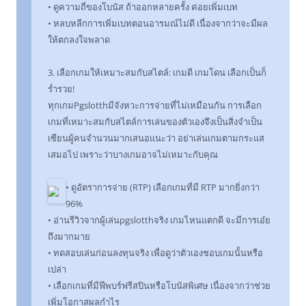
• ดูความถี่ของโบนัส ถ้าออกหลายครั้ง ค่อยเพิ่มเบท
• หลบหลีกการเพิ่มเบทตอนอารมณ์ไม่ดี เนื่องจากว่าจะมีผล
ให้ตกลงใจพลาด
3. เลือกเกมให้เหมาะสมกับสไตล์: เกมดี เกมโดน เลือกเป็นก็
ร่ำรวย!
ทุกเกมPgslotthมีจังหวะการจ่ายที่ไม่เหมือนกัน การเลือก
เกมที่เหมาะสมกับสไตล์การเล่นของตัวเองจึงเป็นสิ่งจำเป็น
เซียนผู้คนจำนวนมากเสนอแนะว่า อย่าเล่นเกมตามกระแส
เสมอไป เพราะว่าบางเกมอาจไม่เหมาะกับคุณ
• ดูอัตราการจ่าย (RTP) เลือกเกมที่มี RTP มากยิ่งกว่า
96%
• อ่านรีวิวจากผู้เล่นpgslotthจริง เกมไหนแตกดี จะมีการเอ๋ย
ถึงมากมาย
• ทดสอบเล่นก่อนลงทุนจริง เพื่อดูว่าตัวเองชอบเกมนั้นหรือ
เปล่า
• เลือกเกมที่มีฟีพบร์ฟรีสปินหรือโบนัสพิเศษ เนื่องจากว่าช่วย
เพิ่มโอกาสผลกำไร