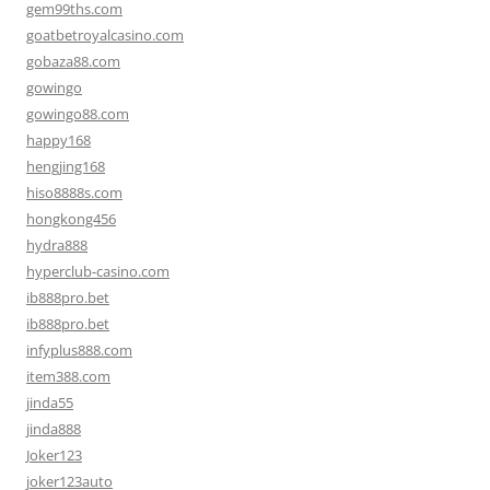
gem99ths.com
goatbetroyalcasino.com
gobaza88.com
gowingo
gowingo88.com
happy168
hengjing168
hiso8888s.com
hongkong456
hydra888
hyperclub-casino.com
ib888pro.bet
ib888pro.bet
infyplus888.com
item388.com
jinda55
jinda888
Joker123
joker123auto