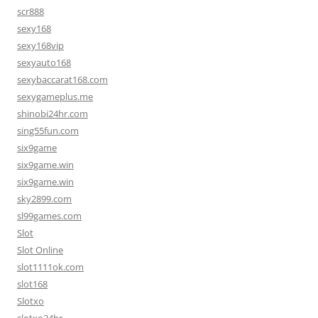
scr888
sexy168
sexy168vip
sexyauto168
sexybaccarat168.com
sexygameplus.me
shinobi24hr.com
sing55fun.com
six9game
six9game.win
six9game.win
sky2899.com
sl99games.com
Slot
Slot Online
slot1111ok.com
slot168
Slotxo