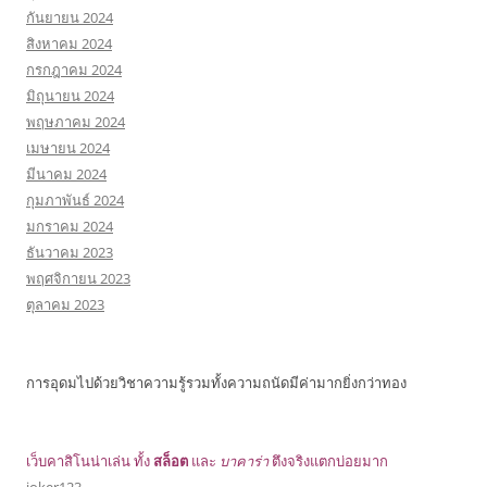
กันยายน 2024
สิงหาคม 2024
กรกฎาคม 2024
มิถุนายน 2024
พฤษภาคม 2024
เมษายน 2024
มีนาคม 2024
กุมภาพันธ์ 2024
มกราคม 2024
ธันวาคม 2023
พฤศจิกายน 2023
ตุลาคม 2023
การอุดมไปด้วยวิชาความรู้รวมทั้งความถนัดมีค่ามากยิ่งกว่าทอง
เว็บคาสิโนน่าเล่น ทั้ง
สล็อต
และ
บาคาร่า
ตึงจริงแตกบ่อยมาก