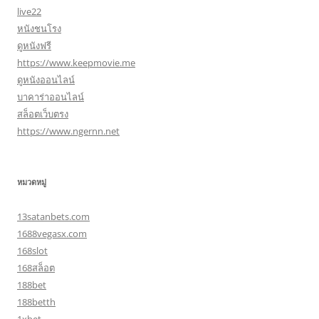
live22
หนังชนโรง
ดูหนังฟรี
https://www.keepmovie.me
ดูหนังออนไลน์
บาคาร่าออนไลน์
สล็อตเว็บตรง
https://www.ngernn.net
หมวดหมู่
13satanbets.com
1688vegasx.com
168slot
168สล็อต
188bet
188betth