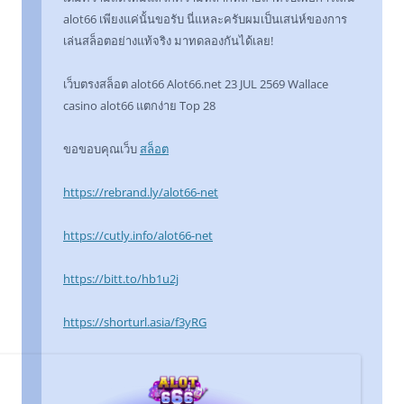
alot66 เพียงแค่นั้นขอรับ นี่แหละครับผมเป็นเสน่ห์ของการ
เล่นสล็อตอย่างแท้จริง มาทดลองกันได้เลย!
เว็บตรงสล็อต alot66 Alot66.net 23 JUL 2569 Wallace
casino alot66 แตกง่าย Top 28
ขอขอบคุณเว็บ
สล็อต
https://rebrand.ly/alot66-net
https://cutly.info/alot66-net
https://bitt.to/hb1u2j
https://shorturl.asia/f3yRG