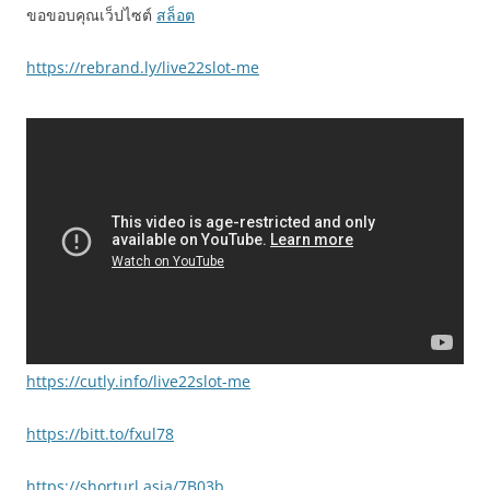
ขอขอบคุณเว็ปไซต์
สล็อต
https://rebrand.ly/live22slot-me
https://cutly.info/live22slot-me
https://bitt.to/fxul78
https://shorturl.asia/7B03b