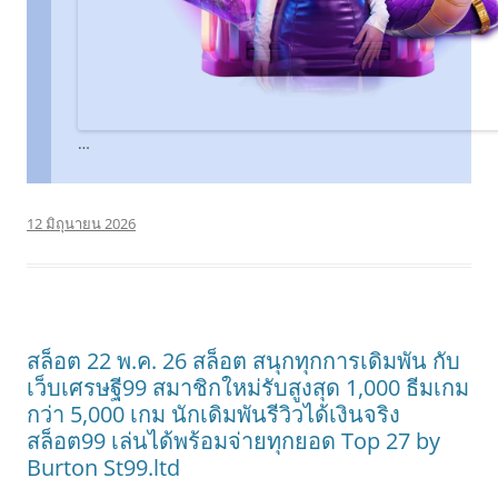
…
12 มิถุนายน 2026
สล็อต 22 พ.ค. 26 สล็อต สนุกทุกการเดิมพัน กับ
เว็บเศรษฐี99 สมาชิกใหม่รับสูงสุด 1,000 ธีมเกม
กว่า 5,000 เกม นักเดิมพันรีวิวได้เงินจริง
สล็อต99 เล่นได้พร้อมจ่ายทุกยอด Top 27 by
Burton St99.ltd