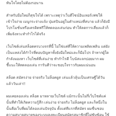
ทันใจโดยไม่ต้องรอนาน
สำหรับมือใหม่ก็สุขใจได้ เพราะเหตุว่าเว็บดีไซน์อินเทอร์เฟซให้
เข้าใจง่าย เมนูกระจ่างแจ้ง ปุ่มสปินอยู่ในตำแหน่งที่สบาย แล้วก็ยังมี
โปรโมชั่นหรือเครดิตฟรีให้ทดลองเล่นก่อน ทำให้ลดการเสี่ยงแล้วก็
เพิ่มจังหวะทำกำไรได้จริง
เว็บไซต์เล่นสล็อตครบวงจรที่นี้ ไม่ใช่แค่ที่ให้ความเพลิดเพลิน แต่ยัง
เป็นแหล่งได้กำไรที่ตอบปัญหาทั้งยังมือใหม่และก็มือโปร ถ้าหากผู้ใด
กำลังมองหา เว็บไซต์ที่เล่นง่าย ทำกำไรดี โบนัสแจกบ่อยมาก ผม
ชี้แนะให้ทดลองเล่น การันตีว่าจะชอบใจราวกับผมแน่นอน
สล็อต สมัครง่าย จ่ายจริง ไม่ล็อคยูส เล่นแล้วลุ้นเป็นเศรษฐีได้วัน
แล้ววันเล่า!!
ผมเคยลองเล่น สล็อต มาหลายเว็บไซต์ แม้กระนั้นไม่กี่เว็บไซต์แค่
นั้นที่ทำให้เกิดความรู้สึก เล่นง่าย จ่ายจริง ไม่ล็อคยูส และก็หนึ่งใน
นั้นคือเว็บที่ผมได้ลองเล่นปัจจุบัน ตั้งแต่ทีแรกที่สมัคร ผมชื่นชอบ
ความสบายสบายของระบบลงทะเบียนสมัครสมาชิกที่ไม่ซับซ้อน ใช้