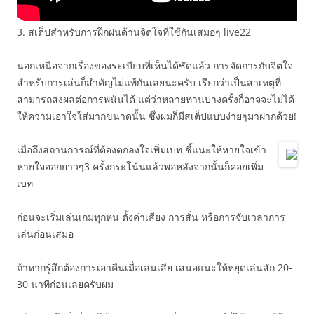
3. สเต็ปสำหรับการฝึกฝนด้านจิตใจที่ใช้กันเสมอๆ live22
นอกเหนือจากเรื่องของระเบียบที่เห็นได้ชัดแล้ว การจัดการกับจิตใจ
สำหรับการเล่นก็สำคัญไม่แพ้กันเลยนะครับ เรียกว่าเป็นสาเหตุที่
สามารถส่งผลต่อการพนันได้ แต่ว่าหลายท่านบางครั้งก็อาจจะไม่ได้
ให้ความเอาใจใส่มากขนาดนั้น ซึ่งผมก็มีสเต็ปแบบง่ายๆมาฝากด้วย!
เมื่อถึงสถานการณ์ที่ต้องตกลงใจเพิ่มเบท ชี้แนะให้หายใจเข้า
หายใจออกยาวๆ3 ครั้งกระโน้นแล้วพอหลังจากนั้นก็ค่อยเพิ่ม
เบท
ก่อนจะเริ่มเล่นเกมทุกหน ตั้งค่าเสียง การสั่น หรือการจับเวลาการ
เล่นก่อนเสมอ
ถ้าหากรู้สึกต้องการเอาคืนเมื่อเล่นเสีย เสนอแนะให้หยุดเล่นสัก 20-
30 นาทีก่อนเลยครับผม