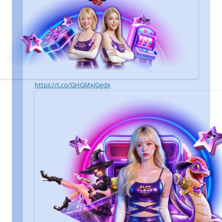
https://t.co/GHGMxJGgdx