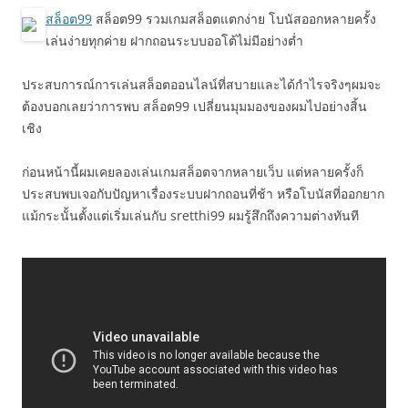
สล็อต99
สล็อต99 รวมเกมสล็อตแตกง่าย โบนัสออกหลายครั้ง
เล่นง่ายทุกค่าย ฝากถอนระบบออโต้ไม่มีอย่างต่ำ
ประสบการณ์การเล่นสล็อตออนไลน์ที่สบายและได้กำไรจริงๆผมจะ
ต้องบอกเลยว่าการพบ สล็อต99 เปลี่ยนมุมมองของผมไปอย่างสิ้น
เชิง
ก่อนหน้านี้ผมเคยลองเล่นเกมสล็อตจากหลายเว็บ แต่หลายครั้งก็
ประสบพบเจอกับปัญหาเรื่องระบบฝากถอนที่ช้า หรือโบนัสที่ออกยาก
แม้กระนั้นตั้งแต่เริ่มเล่นกับ sretthi99 ผมรู้สึกถึงความต่างทันที