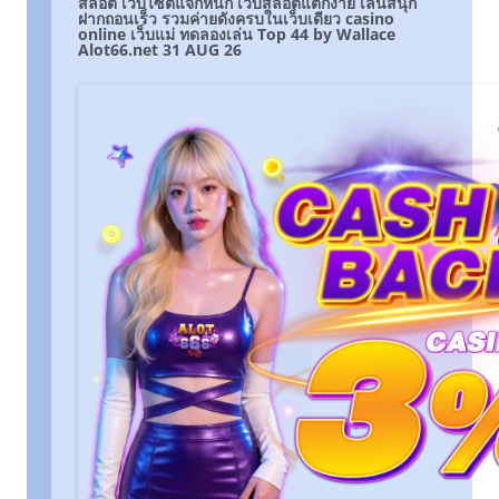
สล็อต เว็บไซต์แจกหนัก เว็บสล็อตแตกง่าย เล่นสนุก
ฝากถอนเร็ว รวมค่ายดังครบในเว็บเดียว casino
online เว็บแม่ ทดลองเล่น Top 44 by Wallace
Alot66.net 31 AUG 26