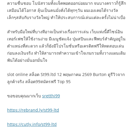
ความชื่นชอบ โบนัสรวมทั้งแจ็คพอตออกบ่อยมาก จนบางคราวก็รู้สึก
เสมือนได้โอกาส ลุ้นเป็นคนมั่งคั่งได้ทุกๆวัน ผมเองเคยได้รางวัล
เล็กๆสลับกับรางวัลใหญ่ ทำให้ประสบการณ์เล่นแต่ละครั้งไม่น่าเบื่อ
สำหรับมือใหม่ที่บางทีอาจเป็นห่วงเรื่องการเล่น เว็บแห่งนี้ดีไซน์อิน
เทอร์เฟซให้ใช้งานง่าย มีเมนูชัดแจ้ง ปุ่มสปินและฟีพบร์สำคัญอยู่ใน
ตำแหน่งที่สะดวก แล้วก็ยังมีโปรโมชั่นหรือเครดิตฟรีให้ทดสอบเล่น
ก่อนลงเงินจริง ทำให้สามารถทำความเข้าใจเกมรวมทั้งวางแผนเดิม
พันได้อย่างมั่นอกมั่นใจ
slot online สล็อต St99.ltd 12 พฤษภาคม 2569 Burton ดูรีวิวจาก
ลูกค้าจริง สล็อต99สมัครฟรี Top 95
ขอขอบคุณมากเว็บ
sretthi99
https://rebrand.ly/st99-ltd
https://cutly.info/st99-ltd