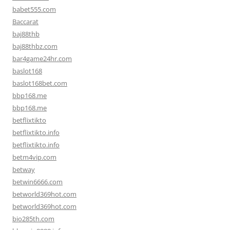
babet555.com
Baccarat
baj88thb
baj88thbz.com
bar4game24hr.com
baslot168
baslot168bet.com
bbp168.me
bbp168.me
betflixtikto
betflixtikto.info
betflixtikto.info
betm4vip.com
betway
betwin6666.com
betworld369hot.com
betworld369hot.com
bio285th.com