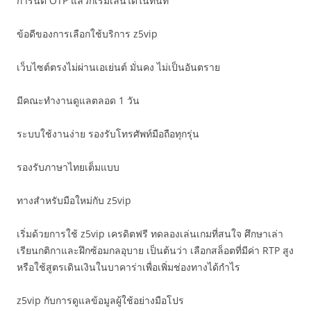
การันตี OTP แล้วก็เริ่มเล่นได้ในทันที
ข้อดีของการเลือกใช้บริการ z5vip
เว็บไซต์ตรงไม่ผ่านเอเย่นต์ มั่นคง ไม่เป็นอันตราย
มีคณะทำงานดูแลตลอด 1 วัน
ระบบใช้งานง่าย รองรับโทรศัพท์มือถือทุกรุ่น
รองรับภาษาไทยเต็มแบบ
ทางสำหรับมือใหม่กับ z5vip
เริ่มด้วยการใช้ z5vip เครดิตฟรี ทดลองเล่นเกมที่สนใจ ศึกษาเล่า
เรียนกติกาและฝึกซ้อมกลอุบาย เป็นต้นว่า เลือกสล็อตที่มีค่า RTP สูง
หรือใช้สูตรเดินเงินในบาคาร่าเพื่อเพิ่มช่องทางได้กำไร
z5vip กับการดูแลข้อมูลผู้ใช้อย่างมือโปร