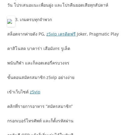
วัน โปรเสนอแนะเพื่อนฝูง และโปรคืนยอดเสียทุกสัปดาห์
3. เกมครบทุกจำพวก
สล็อตจากค่ายดัง PG,
z5vip เครดิตฟรี
Joker, Pragmatic Play
คาสิโนสด บาคาร่า เสือมังกร รูเล็ต
พนันกีฬา และก็ลอตเตอรี่ครบวงจร
ขั้นตอนสมัครสมาชิก z5vip อย่างง่าย
เข้าเว็บไซต์
z5vip
คลิกที่รายการอาหาร “สมัครสมาชิก”
กรอกเบอร์โทรศัพท์ และก็ตั้งรหัสผ่าน