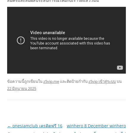
สมัครและสัมผัสประสบการณ์ใหม่กับเราได้แล้ววันนี้
ข้อความนี้ถูกเขียนใน
z5vip.me
และติดป้ายกำกับ
z5vip เข้าสู่ระบบ
บน
22 มิถุนายน 2025
เมนู
←
onesiamclub เครดิตฟรี 16
winhero 8 December winhero