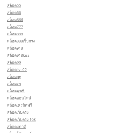
สล็อต55
สล็อต66
สล็อต666
สล็อต777
สล็อต888
สล็อต888เว็บตรง
สล็อต918
สล็อต918kiss
สล็อต99
สล็อตlive22
สล็อตpg
สล็อตxo
สล็อตพุซซี่
สล็อตออนไลน์
สล็อตเครดิตฟรี
สล็อตเว็บตรง
สล็อตเว็บตรง 168
สล็อตแตกดี