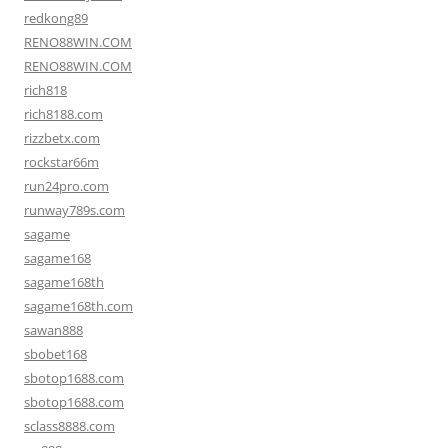
redkong89
RENO88WIN.COM
RENO88WIN.COM
rich818
rich8188.com
rizzbetx.com
rockstar66m
run24pro.com
runway789s.com
sagame
sagame168
sagame168th
sagame168th.com
sawan888
sbobet168
sbotop1688.com
sbotop1688.com
sclass8888.com