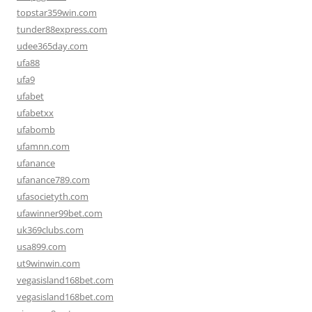
topstar359win.com
tunder88express.com
udee365day.com
ufa88
ufa9
ufabet
ufabetxx
ufabomb
ufamnn.com
ufanance
ufanance789.com
ufasocietyth.com
ufawinner99bet.com
uk369clubs.com
usa899.com
ut9winwin.com
vegasisland168bet.com
vegasisland168bet.com