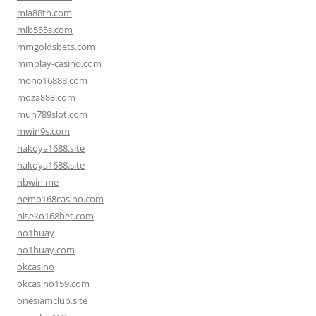
mia88th.com
mib555s.com
mmgoldsbets.com
mmplay-casino.com
mono16888.com
moza888.com
mun789slot.com
mwin9s.com
nakoya1688.site
nakoya1688.site
nbwin.me
nemo168casino.com
niseko168bet.com
no1huay
no1huay.com
okcasino
okcasino159.com
onesiamclub.site