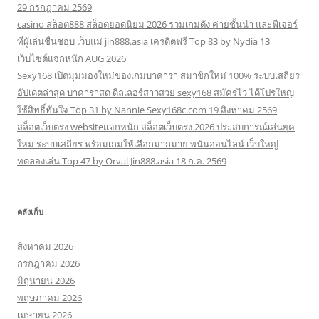
29 กรกฎาคม 2569
casino สล็อต888 สล็อตยอดนิยม 2026 รวมเกมดัง ค่ายชั้นนำ และฟีเจอร์
ที่ผู้เล่นชื่นชอบ เว็บแม่ jin888.asia เครดิตฟรี Top 83 by Nydia 13
เว็บไซต์แจกหนัก AUG 2026
Sexy168 เปิดมุมมองใหม่ของเกมบาคาร่า สมาชิกใหม่ 100% ระบบเสถียร
อัปเดตล่าสุด บาคาร่าสด ดีลเลอร์สาวสวย sexy168 สมัครไว ได้โปรใหญ่
ใช้สิทธิ์ทันใจ Top 31 by Nannie Sexy168c.com 19 สิงหาคม 2569
สล็อตเว็บตรง websiteแจกหนัก สล็อตเว็บตรง 2026 ประสบการณ์เล่นยุค
ใหม่ ระบบเสถียร พร้อมเกมให้เลือกมากมาย พนันออนไลน์ เว็บใหญ่
ทดลองเล่น Top 47 by Orval Jin888.asia 18 ก.ค. 2569
คลังเก็บ
สิงหาคม 2026
กรกฎาคม 2026
มิถุนายน 2026
พฤษภาคม 2026
เมษายน 2026