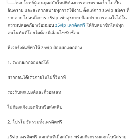
ตอบโจทย์ผู้เล่นยุคสมัยใหม่ที่ต้องการความรวดเร็ว ไม่เป็น
อันตราย และสะดวกสบายทุกการใช้งาน ตั้งแต่การ z5vip สมัคร ที่
ง่ายดาย ไปจนถึงการ z5vip เข้าสู่ระบบ ป้อมปราการดวงใจได้ใน
ความปลอดภัย พร้อมมอบ
z5vip เครดิตฟรี
ให้กับสมาชิกใหม่ทุก
คนในทันทีโดยไม่ต้องมีเงื่อนไขซับซ้อน
ฟีเจอร์เด่นที่ทำให้ z5vip ผิดแผกแตกต่าง
1. ระบบฝากถอนออโต้
ฝากถอนได้เร็วภายในไม่กี่วินาที
รองรับทุกแบงค์และก็วอลเลท
ไม่ต้องแจ้งแอดมินหรือส่งสลิป
2. โปรโมชั่นรวมทั้งเครดิตฟรี
z5vip เครดิตฟรี แจกทันทีเมื่อสมัคร พร้อมกิจกรรมแจกโบนัสราย