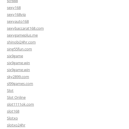
scr888
sexy168
sexy168vip
sexyauto168
sexybaccarat168.com
sexygameplus.me
shinobi24hr.com
sing55fun.com
six9game
six9game.win
six9game.win
sky2899.com
sl99games.com
Slot
Slot Online
slot1111ok.com
slot168
Slotxo
slotxo24hr