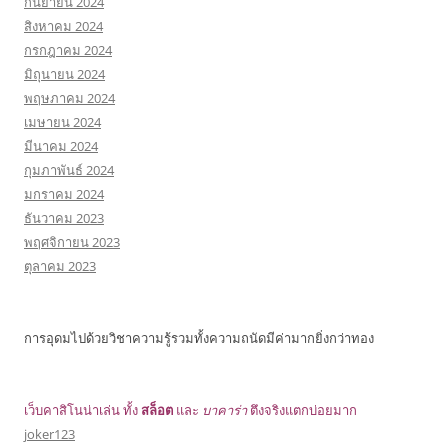
กันยายน 2024
สิงหาคม 2024
กรกฎาคม 2024
มิถุนายน 2024
พฤษภาคม 2024
เมษายน 2024
มีนาคม 2024
กุมภาพันธ์ 2024
มกราคม 2024
ธันวาคม 2023
พฤศจิกายน 2023
ตุลาคม 2023
การอุดมไปด้วยวิชาความรู้รวมทั้งความถนัดมีค่ามากยิ่งกว่าทอง
เว็บคาสิโนน่าเล่น ทั้ง
สล็อต
และ
บาคาร่า
ตึงจริงแตกบ่อยมาก
joker123