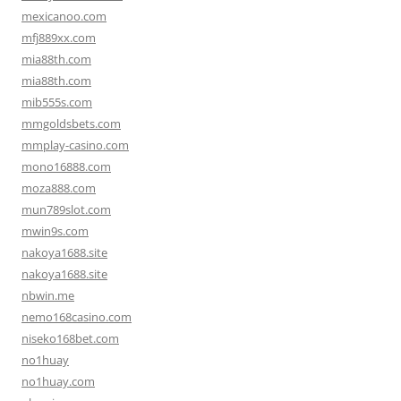
mexicanoo.com
mfj889xx.com
mia88th.com
mia88th.com
mib555s.com
mmgoldsbets.com
mmplay-casino.com
mono16888.com
moza888.com
mun789slot.com
mwin9s.com
nakoya1688.site
nakoya1688.site
nbwin.me
nemo168casino.com
niseko168bet.com
no1huay
no1huay.com