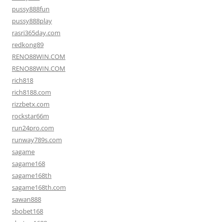
pussy888fun
pussy888play
rasri365day.com
redkong89
RENO88WIN.COM
RENO88WIN.COM
rich818
rich8188.com
rizzbetx.com
rockstar66m
run24pro.com
runway789s.com
sagame
sagame168
sagame168th
sagame168th.com
sawan888
sbobet168