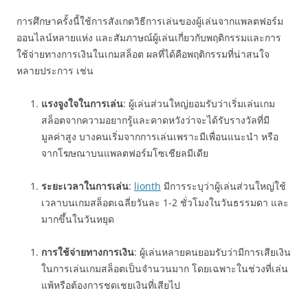
การศึกษาครั้งนี้ใช้การสังเกตวิธีการเล่นของผู้เล่นจากแพลตฟอร์ม
ออนไลน์หลายแห่ง และสัมภาษณ์ผู้เล่นเกี่ยวกับพฤติกรรมและการ
ใช้จ่ายทางการเงินในเกมสล็อต ผลที่ได้คือพฤติกรรมที่น่าสนใจ
หลายประการ เช่น
แรงจูงใจในการเล่น
: ผู้เล่นส่วนใหญ่ยอมรับว่าเริ่มเล่นเกม
สล็อตจากความอยากรู้และคาดหวังว่าจะได้รับรางวัลที่มี
มูลค่าสูง บางคนเริ่มจากการเล่นเพราะมีเพื่อนแนะนำ หรือ
จากโฆษณาบนแพลตฟอร์มโซเชียลมีเดีย
ระยะเวลาในการเล่น
:
lionth
มีการระบุว่าผู้เล่นส่วนใหญ่ใช้
เวลาบนเกมสล็อตเฉลี่ยวันละ 1-2 ชั่วโมงในวันธรรมดา และ
มากขึ้นในวันหยุด
การใช้จ่ายทางการเงิน
: ผู้เล่นหลายคนยอมรับว่ามีการเสียเงิน
ในการเล่นเกมสล็อตเป็นจำนวนมาก โดยเฉพาะในช่วงที่เล่น
แพ้หรือต้องการชดเชยเงินที่เสียไป