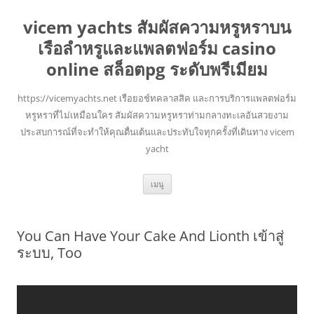
vicem yachts สัมผัสความหรูหราบน
เรือลำหรูและแพลตฟอร์ม casino
online สล็อตpg ระดับพรีเมียม
https://vicemyachts.net เรือยอช์ทคลาสสิค และการบริการแพลตฟอร์ม
หรูหราที่ไม่เหมือนใคร สัมผัสความหรูหราท่ามกลางทะเลอันสวยงาม
ประสบการณ์ที่จะทำให้คุณตื่นเต้นและประทับใจทุกครั้งที่เดินทาง vicem
yacht
ข้าม
เมนู
ไป
ยัง
เนื้อหา
You Can Have Your Cake And Lionth เข้าสู่
ระบบ, Too