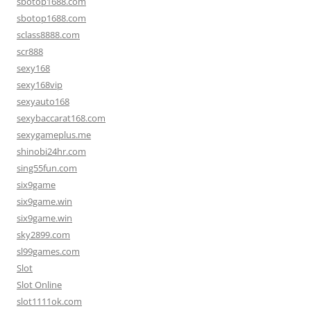
sbotop1688.com
sbotop1688.com
sclass8888.com
scr888
sexy168
sexy168vip
sexyauto168
sexybaccarat168.com
sexygameplus.me
shinobi24hr.com
sing55fun.com
six9game
six9game.win
six9game.win
sky2899.com
sl99games.com
Slot
Slot Online
slot1111ok.com