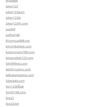
jinda888
Joker123
joker123auto
Joker123th
Joker123th.com
juad69
Judhai168
khumsup888.me
kimchibetbet.com
kingromans789.com
kingxxxbet123.com
kitti999vip.com
lala55-casino.com
lalikabetsgame.com
lcbet444.com
lion123สล็อต
lionth168.com
live22
live22slot