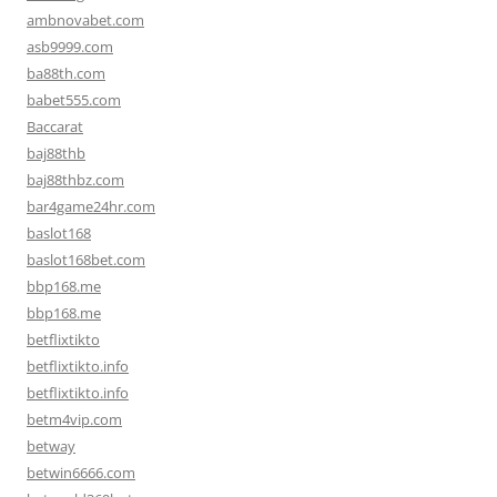
ambnovabet.com
asb9999.com
ba88th.com
babet555.com
Baccarat
baj88thb
baj88thbz.com
bar4game24hr.com
baslot168
baslot168bet.com
bbp168.me
bbp168.me
betflixtikto
betflixtikto.info
betflixtikto.info
betm4vip.com
betway
betwin6666.com