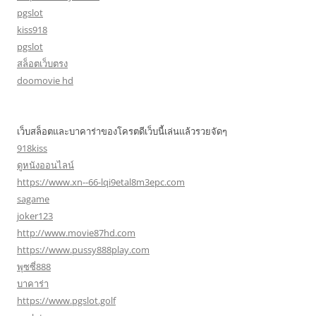
pgslot
kiss918
pgslot
สล็อตเว็บตรง
doomovie hd
เว็บสล็อตและบาคาร่าของโครตดีเว็บนี้เล่นแล้วรวยจัดๆ
918kiss
ดูหนังออนไลน์
https://www.xn--66-lqi9etal8m3epc.com
sagame
joker123
http://www.movie87hd.com
https://www.pussy888play.com
พุซซี่888
บาคาร่า
https://www.pgslot.golf