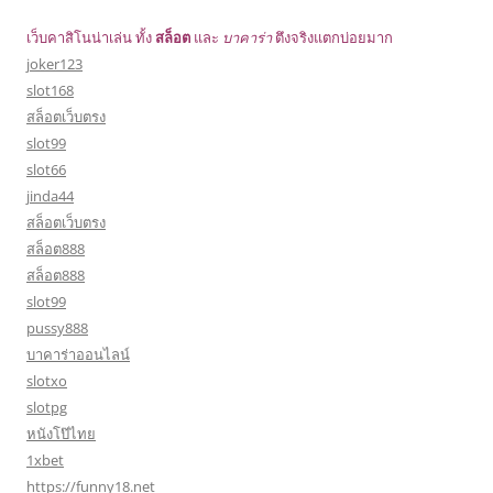
เว็บคาสิโนน่าเล่น ทั้ง
สล็อต
และ
บาคาร่า
ตึงจริงแตกบ่อยมาก
joker123
slot168
สล็อตเว็บตรง
slot99
slot66
jinda44
สล็อตเว็บตรง
สล็อต888
สล็อต888
slot99
pussy888
บาคาร่าออนไลน์
slotxo
slotpg
หนังโป๊ไทย
1xbet
https://funny18.net