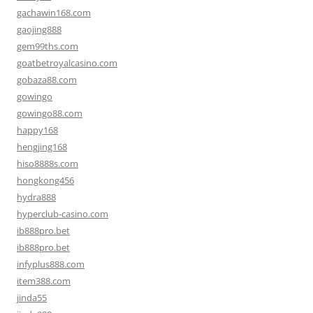
gachawin168.com
gaojing888
gem99ths.com
goatbetroyalcasino.com
gobaza88.com
gowingo
gowingo88.com
happy168
hengjing168
hiso8888s.com
hongkong456
hydra888
hyperclub-casino.com
ib888pro.bet
ib888pro.bet
infyplus888.com
item388.com
jinda55