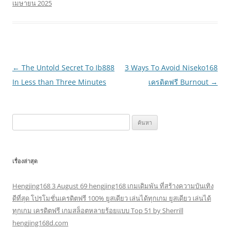
เมษายน 2025
เมนู
←
The Untold Secret To Ib888
3 Ways To Avoid Niseko168
นำทาง
In Less than Three Minutes
เครดิตฟรี Burnout
→
เรื่อง
ค้นหา
สำหรับ:
เรื่องล่าสุด
Hengjing168 3 August 69 hengjing168 เกมเดิมพัน ที่สร้างความบันเทิง
ดีที่สุด โปรโมชั่นเครดิตฟรี 100% ยูสเดียว เล่นได้ทุกเกม ยูสเดียว เล่นได้
ทุกเกม เครดิตฟรี เกมสล็อตหลายร้อยแบบ Top 51 by Sherrill
hengjing168d.com