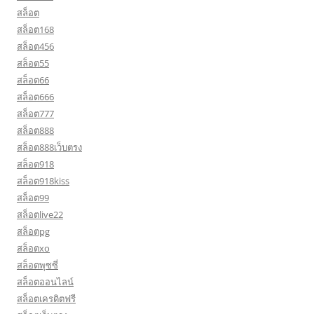
สล็อต
สล็อต168
สล็อต456
สล็อต55
สล็อต66
สล็อต666
สล็อต777
สล็อต888
สล็อต888เว็บตรง
สล็อต918
สล็อต918kiss
สล็อต99
สล็อตlive22
สล็อตpg
สล็อตxo
สล็อตพุซซี่
สล็อตออนไลน์
สล็อตเครดิตฟรี