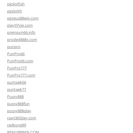
pgslotfish
pgslotth
pgzeus88win.com
play97vip.com
premium66.info
proded888x.com
punpro
PunPro66
PunPro66.com
PunPro777
PunPro777.com
puntaek66
puntaek77
Pussy888
pussy888fun
pussy888play
rasri365day.com
redkong89
RENO88WIN.COM