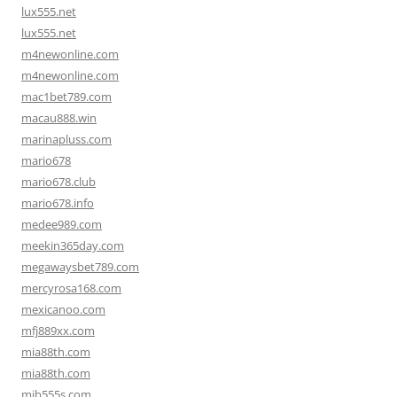
lux555.net
lux555.net
m4newonline.com
m4newonline.com
mac1bet789.com
macau888.win
marinapluss.com
mario678
mario678.club
mario678.info
medee989.com
meekin365day.com
megawaysbet789.com
mercyrosa168.com
mexicanoo.com
mfj889xx.com
mia88th.com
mia88th.com
mib555s.com