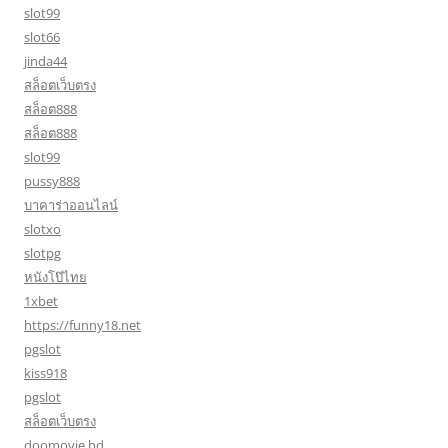
slot99
slot66
jinda44
สล็อตเว็บตรง
สล็อต888
สล็อต888
slot99
pussy888
บาคาร่าออนไลน์
slotxo
slotpg
หนังโป๊ไทย
1xbet
https://funny18.net
pgslot
kiss918
pgslot
สล็อตเว็บตรง
doomovie hd