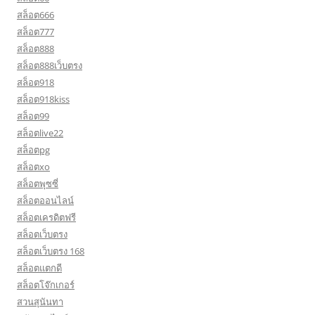
สล็อต666
สล็อต777
สล็อต888
สล็อต888เว็บตรง
สล็อต918
สล็อต918kiss
สล็อต99
สล็อตlive22
สล็อตpg
สล็อตxo
สล็อตพุซซี่
สล็อตออนไลน์
สล็อตเครดิตฟรี
สล็อตเว็บตรง
สล็อตเว็บตรง 168
สล็อตแตกดี
สล็อตโจ๊กเกอร์
สวนสุนันทา