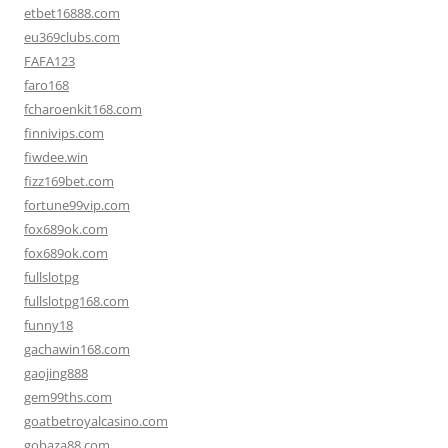
etbet16888.com
eu369clubs.com
FAFA123
faro168
fcharoenkit168.com
finnivips.com
fiwdee.win
fizz169bet.com
fortune99vip.com
fox689ok.com
fox689ok.com
fullslotpg
fullslotpg168.com
funny18
gachawin168.com
gaojing888
gem99ths.com
goatbetroyalcasino.com
gobaza88.com