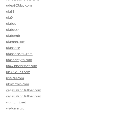
udee365day.com
ufa88
ufa9
ufabet
ufabetxx
ufabomb
ufamnn.com
ufanance
ufanance789.com
ufasocietyth.com
ufawinner99bet.com
uk369clubs.com
usa899.com
ut9winwin.com
vegasisland168bet.com
vegasisland168bet.com
vipmgm8.net
visdomm.com