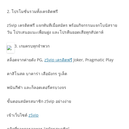
2. โปรโมชั่นรวมทั้งเครดิตฟรี
z5vip เครดิตฟรี แจกทันทีเมื่อสมัคร พร้อมกิจกรรมแจกโบนัสราย
วัน โปรเสนอแนะเพื่อนฝูง และโปรคืนยอดเสียทุกสัปดาห์
3. เกมครบทุกจำพวก
สล็อตจากค่ายดัง PG,
z5vip เครดิตฟรี
Joker, Pragmatic Play
คาสิโนสด บาคาร่า เสือมังกร รูเล็ต
พนันกีฬา และก็ลอตเตอรี่ครบวงจร
ขั้นตอนสมัครสมาชิก z5vip อย่างง่าย
เข้าเว็บไซต์
z5vip
คลิกที่รายการอาหาร “สมัครสมาชิก”