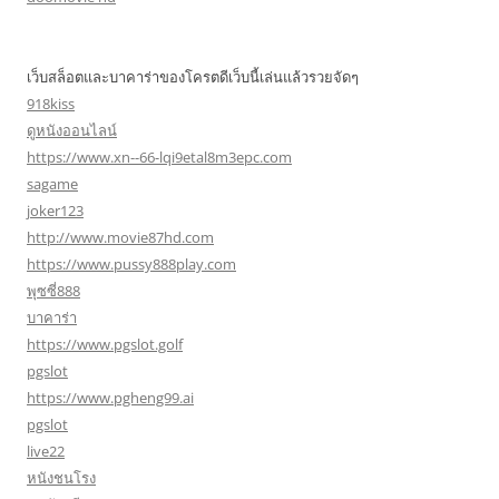
เว็บสล็อตและบาคาร่าของโครตดีเว็บนี้เล่นแล้วรวยจัดๆ
918kiss
ดูหนังออนไลน์
https://www.xn--66-lqi9etal8m3epc.com
sagame
joker123
http://www.movie87hd.com
https://www.pussy888play.com
พุซซี่888
บาคาร่า
https://www.pgslot.golf
pgslot
https://www.pgheng99.ai
pgslot
live22
หนังชนโรง