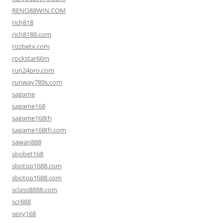
RENO88WIN.COM
rich818
rich8188.com
rizzbetx.com
rockstar66m
run24pro.com
runway789s.com
sagame
sagame168
sagame168th
sagame168th.com
sawan888
sbobet168
sbotop1688.com
sbotop1688.com
sclass8888.com
scr888
sexy168