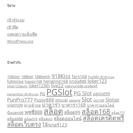
นิยาม
เข้าสู่ระบบ
เข้าฟีด
แสดงความเห็นฟีด
WordPress.org
ป้ายกำกับ
918Kiss
faro168
168slot
188bet
188betth
fox689 เข้าสู่ระบบ
Joker123
hengjing168
jinda888
fullslotpg
happy168
live22
Joker123th
joker123auto
nakoya1688 เครดิตฟรี
PGSlot
PG Slot
PG
pgslot99
pananthai เข้าสู่ระบบ
Slot
PunPro777
Slotxo
Pussy888
RENO88
sagame
slot168
บาคาร่า
บาคาร่า168
sretthi99
ทางเข้าpg
บาคาร่าออนไลน์
สล็อต
สล็อต168
พุซซี่888
สล็อต99
ปั่นแตก66
สล็อต777
สล็อตเครดิตฟรี
สล็อตออนไลน์
สล็อต888
สล็อตxo
สล็อต918
สล็อตเว็บตรง
โจ๊กเกอร์123