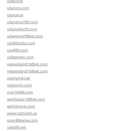
ufabomb
ufamnn.com
ufanance
ufanance789.com
ufasocietyth.com
ufawinner99bet.com
uk369clubs.com
usa899.com
ut9winwin.com
vegasisland168bet.com
vegasisland168bet.com
vipmgm8.net
visdomm.com
vvip16688.com
westbluez168bet.com
winherovip.com
www.tuktukth.us
xpay88game.com
yak699.net