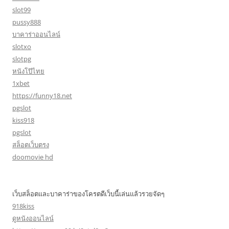
slot99
pussy888
บาคาร่าออนไลน์
slotxo
slotpg
หนังโป๊ไทย
1xbet
https://funny18.net
pgslot
kiss918
pgslot
สล็อตเว็บตรง
doomovie hd
เว็บสล็อตและบาคาร่าของโครตดีเว็บนี้เล่นแล้วรวยจัดๆ
918kiss
ดูหนังออนไลน์