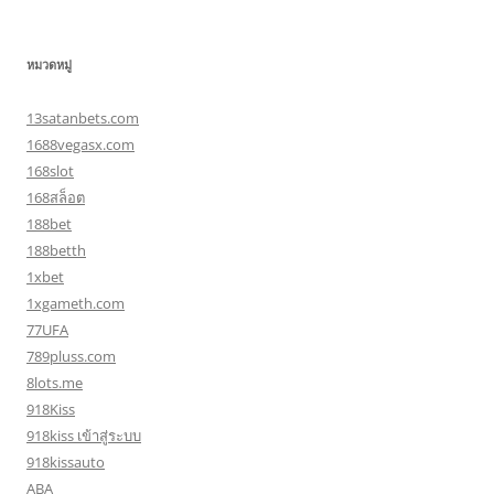
หมวดหมู่
13satanbets.com
1688vegasx.com
168slot
168สล็อต
188bet
188betth
1xbet
1xgameth.com
77UFA
789pluss.com
8lots.me
918Kiss
918kiss เข้าสู่ระบบ
918kissauto
ABA