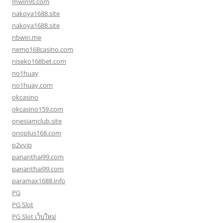
mwin9s.com
nakoya1688.site
nakoya1688.site
nbwin.me
nemo168casino.com
niseko168bet.com
no1huay
no1huay.com
okcasino
okcasino159.com
onesiamclub.site
onoplus168.com
p2vvip
pananthai99.com
pananthai99.com
paramax1688.info
PG
PG Slot
PG Slot เว็บใหม่