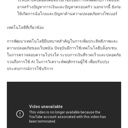
อาจสร้างปัญหาการเงินและปัญหาครอบครัว นอกจากนี้ ยังก่อ
ให้เกิดการฉ้อโกงและปัญหาด้านความปลอดภัยทางไซเบอร์
เทคโนโลยีที่เกี่ยวข้อง
การพัฒนาเทคโนโลยีมีบทบาทสำคัญในการเพิ่มประสิทธิภาพและ
ความปลอดภัยของเว็บพนัน ปัจจุบันมีการใช้เทคโนโลยีบล็อกเชน
ในการตรวจสอบความโปร่งใส ระบบการเงินที่รวดเร็วและปลอดภัย
รวมถึงการใช้ AI ในการวิเคราะห์พฤติกรรมผู้ใช้ เพื่อปรับปรุง
ประสบการณ์การใช้บริการ