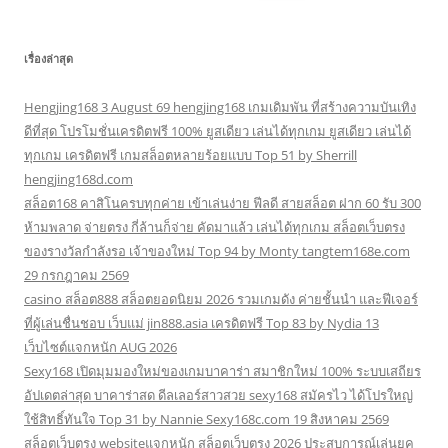
สำหรับ:
เรื่องล่าสุด
Hengjing168 3 August 69 hengjing168 เกมเดิมพัน ที่สร้างความบันเทิง
ดีที่สุด โปรโมชั่นเครดิตฟรี 100% ยูสเดียว เล่นได้ทุกเกม ยูสเดียว เล่นได้
ทุกเกม เครดิตฟรี เกมสล็อตหลายร้อยแบบ Top 51 by Sherrill
hengjing168d.com
สล็อต168 คาสิโนครบทุกค่าย เข้าเล่นง่าย ฟีลดี สายสล็อต ฝาก 60 รับ 300
ห้ามพลาด จ่ายตรง กี่ล้านก็จ่าย คัดมาแล้ว เล่นได้ทุกเกม สล็อตเว็บตรง
ของรางวัลกำลังรอ เจ้าของใหม่ Top 94 by Monty tangtem168e.com
29 กรกฎาคม 2569
casino สล็อต888 สล็อตยอดนิยม 2026 รวมเกมดัง ค่ายชั้นนำ และฟีเจอร์
ที่ผู้เล่นชื่นชอบ เว็บแม่ jin888.asia เครดิตฟรี Top 83 by Nydia 13
เว็บไซต์แจกหนัก AUG 2026
Sexy168 เปิดมุมมองใหม่ของเกมบาคาร่า สมาชิกใหม่ 100% ระบบเสถียร
อัปเดตล่าสุด บาคาร่าสด ดีลเลอร์สาวสวย sexy168 สมัครไว ได้โปรใหญ่
ใช้สิทธิ์ทันใจ Top 31 by Nannie Sexy168c.com 19 สิงหาคม 2569
สล็อตเว็บตรง websiteแจกหนัก สล็อตเว็บตรง 2026 ประสบการณ์เล่นยุค