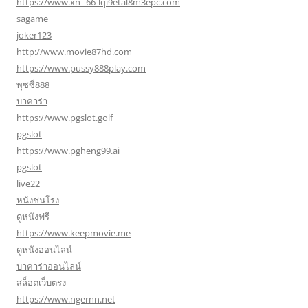
https://www.xn--66-lqi9etal8m3epc.com
sagame
joker123
http://www.movie87hd.com
https://www.pussy888play.com
พุซซี่888
บาคาร่า
https://www.pgslot.golf
pgslot
https://www.pgheng99.ai
pgslot
live22
หนังชนโรง
ดูหนังฟรี
https://www.keepmovie.me
ดูหนังออนไลน์
บาคาร่าออนไลน์
สล็อตเว็บตรง
https://www.ngernn.net