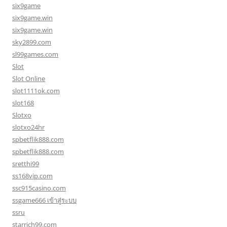
six9game
six9game.win
six9game.win
sky2899.com
sl99games.com
Slot
Slot Online
slot1111ok.com
slot168
Slotxo
slotxo24hr
spbetflik888.com
spbetflik888.com
sretthi99
ss168vip.com
ssc915casino.com
ssgame666 เข้าสู่ระบบ
ssru
starrich99.com