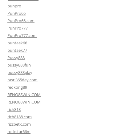
punpro
PunPro66
PunPro66.com
PunPro777
PunPro777.com
puntaek66
puntaek77
Pussy888
pussy888fun
pussy888play
rasri365day.com
redkong89
RENO88WIN.COM
RENO88WIN.COM
rich818
rich8188.com
rizzbetx.com
rockstar66m