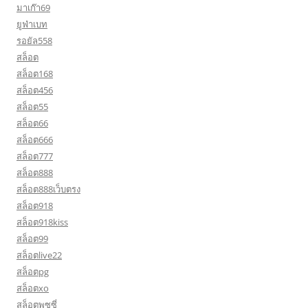
มาเก๊า69
ยูฟ่าเบท
รอยัล558
สล็อต
สล็อต168
สล็อต456
สล็อต55
สล็อต66
สล็อต666
สล็อต777
สล็อต888
สล็อต888เว็บตรง
สล็อต918
สล็อต918kiss
สล็อต99
สล็อตlive22
สล็อตpg
สล็อตxo
สล็อตพุซซี่