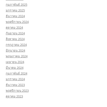
กุมภาพันธ์ 2025
มกราคม 2025
ธันวาคม 2024
พฤศจิกายน 2024
ตุลาคม 2024
กันยายน 2024
สิงหาคม 2024
กรกฎาคม 2024
มิถุนายน 2024
พฤษภาคม 2024
เมษายน 2024
มีนาคม 2024
กุมภาพันธ์ 2024
มกราคม 2024
ธันวาคม 2023
พฤศจิกายน 2023
ตุลาคม 2023