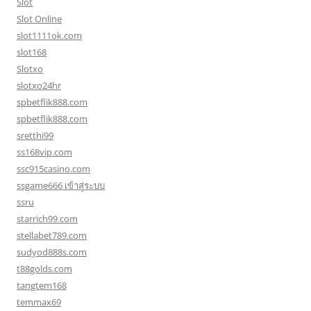
Slot
Slot Online
slot1111ok.com
slot168
Slotxo
slotxo24hr
spbetflik888.com
spbetflik888.com
sretthi99
ss168vip.com
ssc915casino.com
ssgame666 เข้าสู่ระบบ
ssru
starrich99.com
stellabet789.com
sudyod888s.com
t88golds.com
tangtem168
temmax69