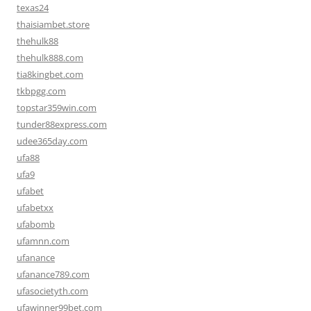
texas24
thaisiambet.store
thehulk88
thehulk888.com
tia8kingbet.com
tkbpgg.com
topstar359win.com
tunder88express.com
udee365day.com
ufa88
ufa9
ufabet
ufabetxx
ufabomb
ufamnn.com
ufanance
ufanance789.com
ufasocietyth.com
ufawinner99bet.com