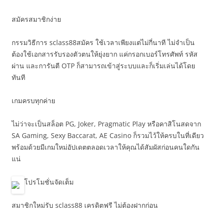
สมัครสมาชิกง่าย
กรรมวิธีการ sclass88สมัคร ใช้เวลาเพียงแต่ไม่กี่นาที ไม่จำเป็น
ต้องใช้เอกสารรับรองตัวตนให้ยุ่งยาก แค่กรอกเบอร์โทรศัพท์ รหัส
ผ่าน และการันตี OTP ก็สามารถเข้าสู่ระบบและก็เริ่มเล่นได้โดย
ทันที
เกมครบทุกค่าย
ไม่ว่าจะเป็นสล็อต PG, Joker, Pragmatic Play หรือคาสิโนสดจาก
SA Gaming, Sexy Baccarat, AE Casino ก็รวมไว้ให้ครบในที่เดียว
พร้อมด้วยมีเกมใหม่อัปเดตตลอดเวลาให้คุณได้สัมผัสก่อนคนใดกัน
แน่
โปรโมชั่นจัดเต็ม
สมาชิกใหม่รับ sclass88 เครดิตฟรี ไม่ต้องฝากก่อน