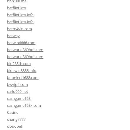
bbp168.me
betflixtikto
betflixtikto.info
betflixtikto.info
betm4vip.com
betway
betwin6666.com
betworld369hot.com
betworld369hot.com
bio285th.com
bluewin8888.info
boonlert1688.com
bwvip4.com
carlo999.net
cashgame168
cashgame168x.com
Casino
chang7777
cloudbet