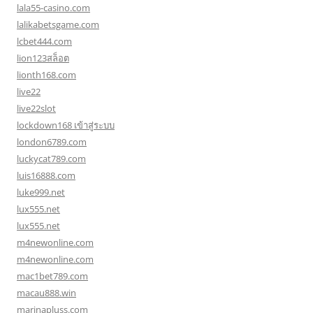
lala55-casino.com
lalikabetsgame.com
lcbet444.com
lion123สล็อต
lionth168.com
live22
live22slot
lockdown168 เข้าสู่ระบบ
london6789.com
luckycat789.com
luis16888.com
luke999.net
lux555.net
lux555.net
m4newonline.com
m4newonline.com
mac1bet789.com
macau888.win
marinapluss.com