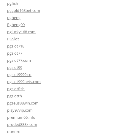
pgfish
pggold168bet.com
pgheng
Pgheng99
pglucky168.com
PGSlot
pgslot718
pgslot77
pgslot77.com
pgslot99
pgslot9999.co
pgslot999bets.com
pgslotfish
pgslotth
pgzeus88win.com
play97vip.com
premium66.info
proded888x.com
punpro