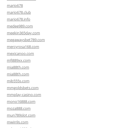
mario678
mario678.club
mario678.info
medee989.com
meekin365day.com
megawaysbet789.com
mercyrosa168.com
mexicanoo.com
mfj889xx.com
mia88th.com
mia88th.com
mib555s.com
mmgoldsbets.com
mmplay-casino.com
mono16888.com
moza888.com
mun789slot.com
mwin9s.com