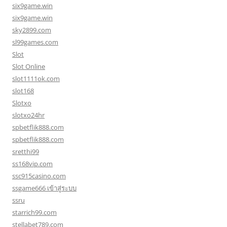
six9game.win
six9game.win
sky2899.com
sl99games.com
Slot
Slot Online
slot1111ok.com
slot168
Slotxo
slotxo24hr
spbetflik888.com
spbetflik888.com
sretthi99
ss168vip.com
ssc915casino.com
ssgame666 เข้าสู่ระบบ
ssru
starrich99.com
stellabet789.com