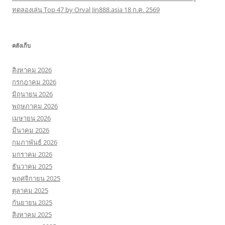
ทดลองเล่น Top 47 by Orval Jin888.asia 18 ก.ค. 2569
คลังเก็บ
สิงหาคม 2026
กรกฎาคม 2026
มิถุนายน 2026
พฤษภาคม 2026
เมษายน 2026
มีนาคม 2026
กุมภาพันธ์ 2026
มกราคม 2026
ธันวาคม 2025
พฤศจิกายน 2025
ตุลาคม 2025
กันยายน 2025
สิงหาคม 2025