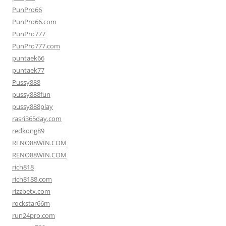
PunPro66
PunPro66.com
PunPro777
PunPro777.com
puntaek66
puntaek77
Pussy888
pussy888fun
pussy888play
rasri365day.com
redkong89
RENO88WIN.COM
RENO88WIN.COM
rich818
rich8188.com
rizzbetx.com
rockstar66m
run24pro.com