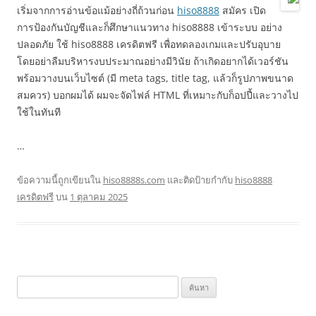
เริ่มจากการอ่านข้อแม้อย่างถี่ถ้วนก่อน
hiso8888
สมัคร เปิด
การป้องกันบัญชีและก็ศึกษาแนวทาง hiso8888 เข้าระบบ อย่าง
ปลอดภัย ใช้ hiso8888 เครดิตฟรี เพื่อทดลองเกมและปรับอุบาย
โดยอย่าลืมบริหารงบประมาณอย่างมีวินัย ถ้าเกิดอยากได้เวอร์ชัน
พร้อมวางบนเว็บไซต์ (มี meta tags, title tag, แล้วก็รูปภาพขนาด
สมควร) บอกผมได้ ผมจะจัดไฟล์ HTML ที่เหมาะกับก็อปปี้และวางไป
ใช้ในทันที
…
ข้อความนี้ถูกเขียนใน
hiso8888s.com
และติดป้ายกำกับ
hiso8888
เครดิตฟรี
บน
1 ตุลาคม 2025
ค้นหา
สำหรับ: