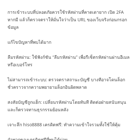
การเข้าระบบที่ปลอดภัยควรใช้รหัสผ่านที่คาดเดายาก เปิด 2FA
หากมี แล้วก็ตรวจตราให้มั่นใจว่าเป็น URL ของเว็บจริงก่อนกรอก
ข้อมูล
แก้ไขปัญหาที่พบได้มาก
ลืมรหัสผ่าน: ใช้ฟังก์ชัน “ลืมรหัสผ่าน” เพื่อรีเซ็ตรหัสผ่านผ่านอีเมล
หรือเบอร์โทร
ไม่สามารถเข้าระบบ: ตรวจตราสถานะบัญชี บางทีอาจโดนล็อก
ชั่วคราวจากความพยายามล็อกอินผิดพลาด
สงสัยบัญชีถูกแฮ็ก: เปลี่ยนรหัสผ่านโดยทันที ติดต่อฝ่ายสนับสนุน
และก็ตรวจทานธุรกรรมย้อนหลัง
เจาะลึก hiso8888 เครดิตฟรี: ทำความเข้าใจรวมทั้งใช้ให้คุ้ม
จำพวกของเครดิตฟรีที่พบได้บ่อย