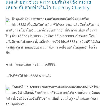
แตกง่ายทุกช่วงเวลาระบบทันใจใช้งานง่าย
เหมาะกับสายทำเงินไว Top 5 by Chastity
ถ้าคุณกำลังมองหาแพลตฟอร์มเกมออนไลน์ที่ครบเครื่อง
hiso8888 เป็นเลิศในตัวเลือกที่ได้รับความสนใจ อีกทั้งเรื่องเกม
นานัปการ โปรโมชั่น แล้วก็ระบบฝากถอนที่สะดวก เนื้อหานี้จะพา
ไปดูตั้งแต่วิธีการ hiso8888 สมัคร วิธี hiso8888 เข้าระบบ โดย
สวัสดิภาพ ไปจนกระทั่งเคล็ดลับการใช้ hiso8888 เครดิตฟรี ให้เกิด
ผลดีสูงสุด พร้อมแบบอย่างรวมทั้งตารางที่ช่วยทำให้คุณเข้าใจเร็ว
ขึ้น
ภาพรวมของแพลตฟอร์ม hiso8888
อะไรที่ทำให้ hiso8888 น่าสนใจ
โดยทั่วไป hiso8888 ชอบรวบรวมเกมจากหลายค่ายดัง ทำให้ผู้
เล่นมีตัวเลือกทั้งยังสล็อต คาสิโนสด เกมโต๊ะ รวมทั้งการเดิมพัน
กีฬา ทั้งยังมีโปรโมชั่นที่ดีไซน์มาเพื่อยั่วยวนใจผู้เล่นใหม่และรักษา
ฐานลูกค้าเดิม