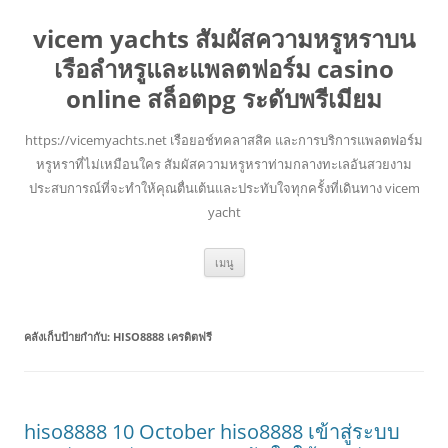
vicem yachts สัมผัสความหรูหราบน
เรือลำหรูและแพลตฟอร์ม casino
online สล็อตpg ระดับพรีเมียม
https://vicemyachts.net เรือยอช์ทคลาสสิค และการบริการแพลตฟอร์ม
หรูหราที่ไม่เหมือนใคร สัมผัสความหรูหราท่ามกลางทะเลอันสวยงาม
ประสบการณ์ที่จะทำให้คุณตื่นเต้นและประทับใจทุกครั้งที่เดินทาง vicem
yacht
ข้าม
เมนู
ไป
ยัง
เนื้อหา
คลังเก็บป้ายกำกับ:
HISO8888 เครดิตฟรี
hiso8888 10 October hiso8888 เข้าสู่ระบบ