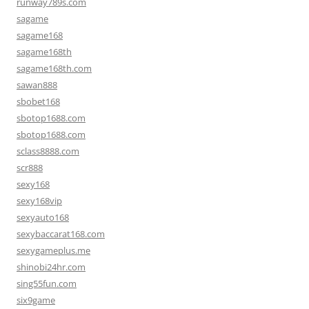
runway789s.com
sagame
sagame168
sagame168th
sagame168th.com
sawan888
sbobet168
sbotop1688.com
sbotop1688.com
sclass8888.com
scr888
sexy168
sexy168vip
sexyauto168
sexybaccarat168.com
sexygameplus.me
shinobi24hr.com
sing55fun.com
six9game