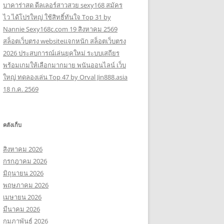
บาคาร่าสด ดีลเลอร์สาวสวย sexy168 สมัคร
ไว ได้โปรใหญ่ ใช้สิทธิ์ทันใจ Top 31 by
Nannie Sexy168c.com 19 สิงหาคม 2569
สล็อตเว็บตรง websiteแจกหนัก สล็อตเว็บตรง
2026 ประสบการณ์เล่นยุคใหม่ ระบบเสถียร
พร้อมเกมให้เลือกมากมาย พนันออนไลน์ เว็บ
ใหญ่ ทดลองเล่น Top 47 by Orval Jin888.asia
18 ก.ค. 2569
คลังเก็บ
สิงหาคม 2026
กรกฎาคม 2026
มิถุนายน 2026
พฤษภาคม 2026
เมษายน 2026
มีนาคม 2026
กุมภาพันธ์ 2026