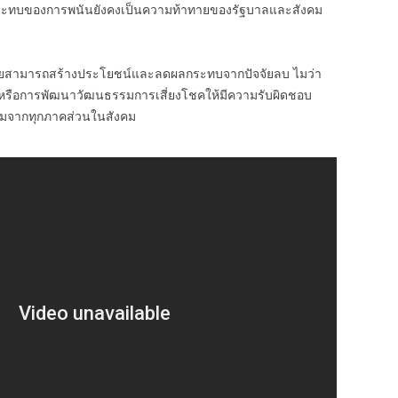
ลกระทบของการพนันยังคงเป็นความท้าทายของรัฐบาลและสังคม
ยสามารถสร้างประโยชน์และลดผลกระทบจากปัจจัยลบ ไมว่า
รัฐ หรือการพัฒนาวัฒนธรรมการเสี่ยงโชคให้มีความรับผิดชอบ
ร่วมจากทุกภาคส่วนในสังคม