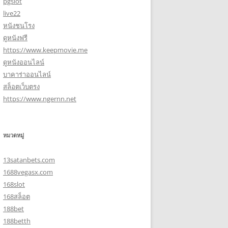
pgslot
live22
หนังชนโรง
ดูหนังฟรี
https://www.keepmovie.me
ดูหนังออนไลน์
บาคาร่าออนไลน์
สล็อตเว็บตรง
https://www.ngernn.net
หมวดหมู่
13satanbets.com
1688vegasx.com
168slot
168สล็อต
188bet
188betth