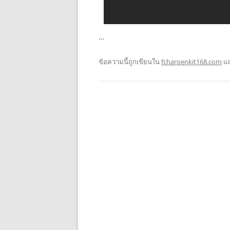
…
ข้อความนี้ถูกเขียนใน
fcharoenkit168.com
แล