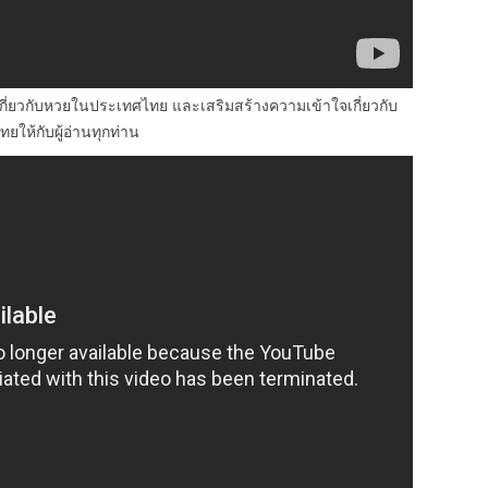
เกี่ยวกับหวยในประเทศไทย และเสริมสร้างความเข้าใจเกี่ยวกับ
ยให้กับผู้อ่านทุกท่าน