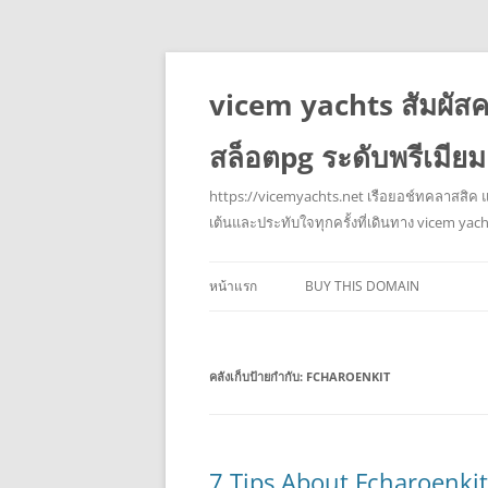
vicem yachts สัมผัส
สล็อตpg ระดับพรีเมียม
https://vicemyachts.net เรือยอช์ทคลาสสิค
เต้นและประทับใจทุกครั้งที่เดินทาง vicem yac
หน้าแรก
BUY THIS DOMAIN
คลังเก็บป้ายกำกับ:
FCHAROENKIT
7 Tips About Fcharoenkit