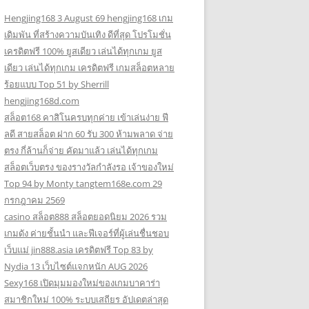
Hengjing168 3 August 69 hengjing168 เกม
เดิมพัน ที่สร้างความบันเทิง ดีที่สุด โปรโมชั่น
เครดิตฟรี 100% ยูสเดียว เล่นได้ทุกเกม ยูส
เดียว เล่นได้ทุกเกม เครดิตฟรี เกมสล็อตหลาย
ร้อยแบบ Top 51 by Sherrill
hengjing168d.com
สล็อต168 คาสิโนครบทุกค่าย เข้าเล่นง่าย ฟี
ลดี สายสล็อต ฝาก 60 รับ 300 ห้ามพลาด จ่าย
ตรง กี่ล้านก็จ่าย คัดมาแล้ว เล่นได้ทุกเกม
สล็อตเว็บตรง ของรางวัลกำลังรอ เจ้าของใหม่
Top 94 by Monty tangtem168e.com 29
กรกฎาคม 2569
casino สล็อต888 สล็อตยอดนิยม 2026 รวม
เกมดัง ค่ายชั้นนำ และฟีเจอร์ที่ผู้เล่นชื่นชอบ
เว็บแม่ jin888.asia เครดิตฟรี Top 83 by
Nydia 13 เว็บไซต์แจกหนัก AUG 2026
Sexy168 เปิดมุมมองใหม่ของเกมบาคาร่า
สมาชิกใหม่ 100% ระบบเสถียร อัปเดตล่าสุด