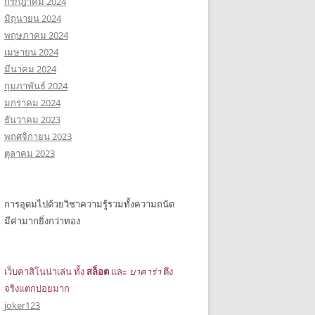
กรกฎาคม 2024
มิถุนายน 2024
พฤษภาคม 2024
เมษายน 2024
มีนาคม 2024
กุมภาพันธ์ 2024
มกราคม 2024
ธันวาคม 2023
พฤศจิกายน 2023
ตุลาคม 2023
การอุดมไปด้วยวิชาความรู้รวมทั้งความถนัด
มีค่ามากยิ่งกว่าทอง
เว็บคาสิโนน่าเล่น ทั้ง
สล็อต
และ
บาคาร่า
ตึง
จริงแตกบ่อยมาก
joker123