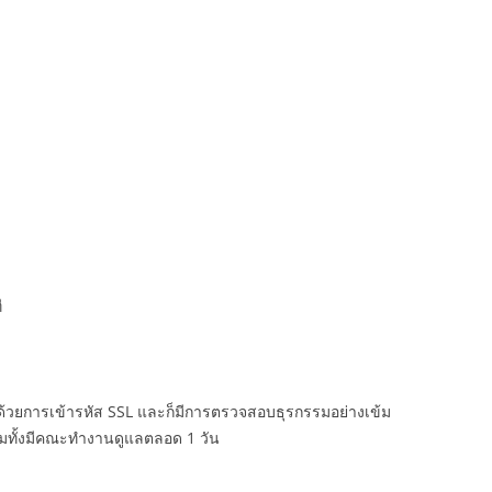
ี
้วยการเข้ารหัส SSL และก็มีการตรวจสอบธุรกรรมอย่างเข้ม
 รวมทั้งมีคณะทำงานดูแลตลอด 1 วัน