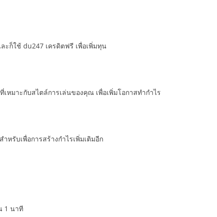
ะก็ใช้ du247 เครดิตฟรี เพื่อเพิ่มทุน
ที่เหมาะกับสไตล์การเล่นของคุณ เพื่อเพิ่มโอกาสทำกำไร
ำหรับเพื่อการสร้างกำไรเพิ่มเติมอีก
น 1 นาที