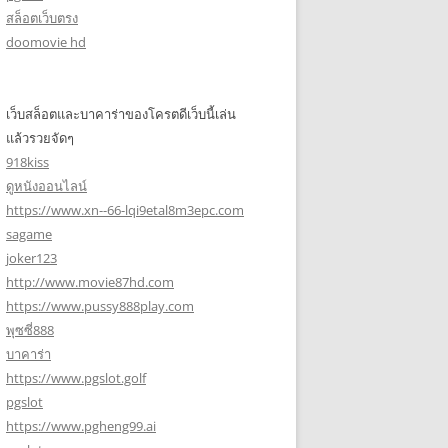
สล็อตเว็บตรง
doomovie hd
เว็บสล็อตและบาคาร่าของโครตดีเว็บนี้เล่น
แล้วรวยจัดๆ
918kiss
ดูหนังออนไลน์
https://www.xn--66-lqi9etal8m3epc.com
sagame
joker123
http://www.movie87hd.com
https://www.pussy888play.com
พุซซี่888
บาคาร่า
https://www.pgslot.golf
pgslot
https://www.pgheng99.ai