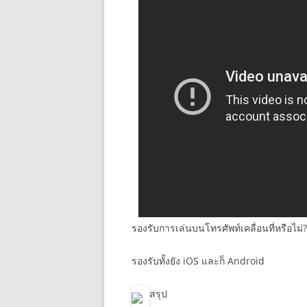
รองรับการเล่นบนโทรศัพท์เคลื่อนที่หรือไม่?
รองรับทั้งยัง iOS และก็ Android
สรุป