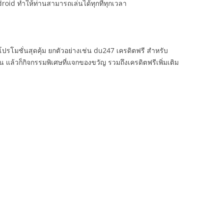
droid ทำให้ท่านสามารถเล่นได้ทุกที่ทุกเวลา
อโปรโมชั่นสุดคุ้ม ยกตัวอย่างเช่น du247 เครดิตฟรี สำหรับ
 แล้วก็กิจกรรมพิเศษที่แจกของขวัญ รวมถึงเครดิตฟรีเพิ่มเติม