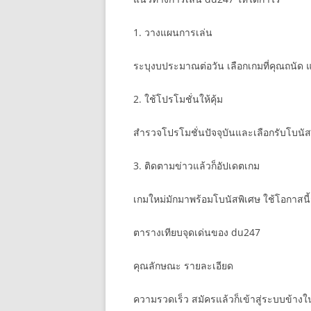
1. วางแผนการเล่น
ระบุงบประมาณต่อวัน เลือกเกมที่คุณถนัด แล
2. ใช้โปรโมชั่นให้คุ้ม
สำรวจโปรโมชั่นปัจจุบันและเลือกรับโบนัส
3. ติดตามข่าวแล้วก็อัปเดตเกม
เกมใหม่มักมาพร้อมโบนัสพิเศษ ใช้โอกาสนี้ส
ตารางเทียบจุดเด่นของ du247
คุณลักษณะ รายละเอียด
ความรวดเร็ว สมัครแล้วก็เข้าสู่ระบบข้างใ