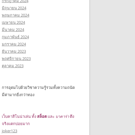
กรกฎาคม 2024
มิถุนายน 2024
พฤษภาคม 2024
เมษายน 2024
มีนาคม 2024
กุมภาพันธ์ 2024
มกราคม 2024
ธันวาคม 2023
พฤศจิกายน 2023
ตุลาคม 2023
การอุดมไปด้วยวิชาความรู้รวมทั้งความถนัด
มีค่ามากยิ่งกว่าทอง
เว็บคาสิโนน่าเล่น ทั้ง
สล็อต
และ
บาคาร่า
ตึง
จริงแตกบ่อยมาก
joker123