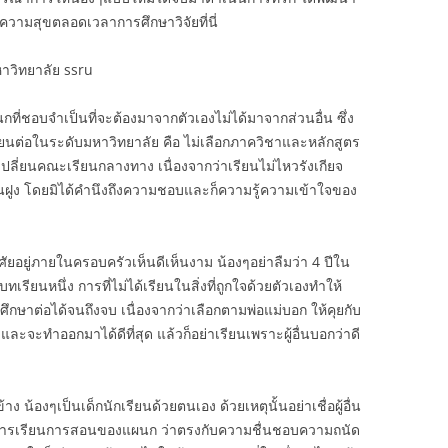
วามสุขตลอดเวลาการศึกษาวิจัยที่นี่
าวิทยาลัย ssru
กที่ชอบจำเป็นที่จะต้องมาจากตัวเองไม่ได้มาจากส่วนอื่น ซึ่ง
ียนต่อในระดับมหาวิทยาลัย คือ ไม่เลือกภาควิชาและหลักสูตร
อเปลี่ยนคณะเรียนกลางทาง เนื่องจากว่าเรียนไม่ไหวรังเกียจ
่อนฝูง โดยมิได้คำนึงถึงความชอบและก็ความรู้ความเข้าใจของ
าศัยอยู่ภายในครอบครัวเห็นดีเห็นงาม น้องๆอย่าลืมว่า 4 ปีใน
ียนหนึ่ง การที่ไม่ได้เรียนในสิ่งที่ถูกใจด้วยตัวเองทำให้
ึกษาต่อได้จนถึงจบ เนื่องจากว่าเลือกตามพ่อแม่บอก ให้คุยกับ
ี่สุดและจะทำออกมาได้ดีที่สุด แล้วก็อย่าเรียนเพราะผู้อื่นบอกว่าดี
 น้องๆเป็นเด็กนักเรียนด้วยตนเอง ด้วยเหตุนั้นอย่าเชื่อผู้อื่น
ูตรการเรียนการสอนของแผนก ว่าตรงกับความชื่นชอบความถนัด