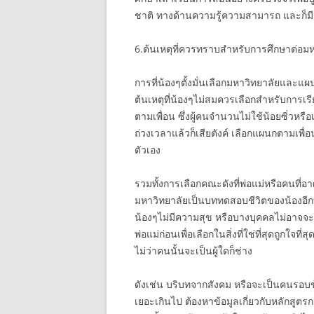
ชาติ ทางด้านความรู้ความสามารถ และก็มีค
6.ต้นเหตุที่ควรทราบสำหรับการศึกษาต่อมห
การที่น้องๆตั้งมั่นเลือกมหาวิทยาลัยและแผน
ต้นเหตุที่น้องๆไม่สมควรเลือกสำหรับการเร
ตามเพื่อน ซึ่งผู้คนจำนวนไม่ใช้น้อยซิ่วหรื
ถ่วงเวลาแล้วก็เสียตังค์ เลือกแผนกตามเพื
ตัวเอง
รวมทั้งการเลือกคณะดังที่พ่อแม่หรือคนที่อ
มหาวิทยาลัยเป็นบททดสอบชีวิตของน้องอีกบทเร
น้องๆไม่มีความสุข หรือบางบุคคลไม่อาจจะศ
พ่อแม่ก่อนเพื่อเลือกในสิ่งที่ใช่ที่สุดถูกใจท
ไม่ว่าคนนั้นจะเป็นผู้ใดก็ช่าง
ดังเช่น บริบทจากสังคม หรือจะเป็นคนรอบข้าง
เยอะเกินไป ต้องหาข้อมูลเกี่ยวกับหลักส