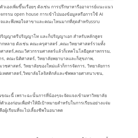
ตัวเองเพิ่มขึ้นเรื่อยๆ ดังเช่น การปรึกษาหารืออาจารย์แนะแนว
้ากิจกรรม open house การเข้าไปมองข้อมูลหรือการใช้ AI
บใจและพึงพอใจสาขาและคณะไหนมากที่สุดสำหรับssru
ับปริญญาตรีปริญญาโท และก็ปริญญาเอก สำหรับหลักสูตร
กหลาย ดังเช่น คณะครุศาสตร์ ,คณะวิทยาศาสตร์รวมทั้ง
มศาสตร์,คณะวิศวกรรมศาสตร์แล้วก็เทคโนโลยีอุตสาหกรรม,
, คณะนิติศาสตร์, วิทยาลัยพยาบาลและก็สุขภาพ,
หเวชศาสตร์, วิทยาลัยของใหม่แล้วก็การจัดการ, วิทยาลัยการ
นิเทศศาสตร์,วิทยาลัยโลจิสติกส์และซัพพลายศาสนาเชน,
นขณะนี้ เพราะฉะนั้นการที่น้องๆจะจัดแจงเข้ามหาวิทยาลัย
ห์ตัวเองก่อนเพื่อทำให้มีเป้าหมายสำหรับในการเรียนอย่างแจ่ม
คือผู้เรียนที่จะไปเลี้ยงชีพในอนาคต