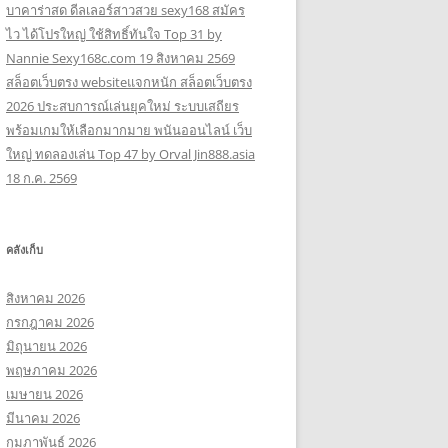
บาคาร่าสด ดีลเลอร์สาวสวย sexy168 สมัคร
ไว ได้โปรใหญ่ ใช้สิทธิ์ทันใจ Top 31 by
Nannie Sexy168c.com 19 สิงหาคม 2569
สล็อตเว็บตรง websiteแจกหนัก สล็อตเว็บตรง
2026 ประสบการณ์เล่นยุคใหม่ ระบบเสถียร
พร้อมเกมให้เลือกมากมาย พนันออนไลน์ เว็บ
ใหญ่ ทดลองเล่น Top 47 by Orval Jin888.asia
18 ก.ค. 2569
คลังเก็บ
สิงหาคม 2026
กรกฎาคม 2026
มิถุนายน 2026
พฤษภาคม 2026
เมษายน 2026
มีนาคม 2026
กุมภาพันธ์ 2026