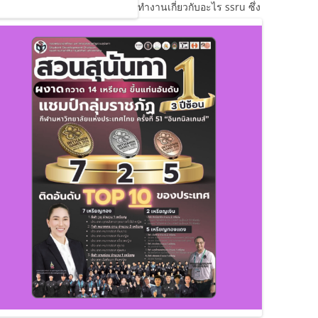
ทำงานเกี่ยวกับอะไร ssru ซึ่ง