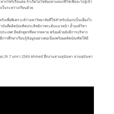
กใช่ก็เรียนต่อ ถ้าเกิดไม่ใช่ต้องหาแผนกที่ใช่เพื่อจะไปสู่เป้า
ในระหว่างเรียนด้วย
จริงเพื่อพิเคราะห์ว่ามหาวิทยาลัยที่ใช่สำหรับน้องๆเป็นเยี่ยงไร
บันที่ผลิตบัณฑิตประสิทธิภาพระดับแนวหน้า ย้ำองค์วิชา
ประเทศ มีหลักสูตรที่หลากหลาย พร้อมด้วยยังมีการบริหาร
งมีการศึกษาเรียนรู้ข้อมูลอย่างต่อเนื่องพร้อมผลิตบัณฑิตให้มี
.ac.th 7 มกรา 2569 Ahmed ฝึกงานสวนสุนันทา สวนสุนันทา