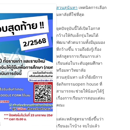
สวนสุนันทา
เทคนิคการเลือก
มหาลัยที่ใช่ที่สุด
ยุคปัจจุบันนี้ได้เปิดโอกาส
กว้างให้กับเด็กรุ่นใหม่ได้
พัฒนาตัวตนรวมทั้งมีมุมมอง
ที่กว้างขึ้น รวมถึงยังรู้เรื่อง
หลักสูตรการเรียนการเล่า
เรียนต่อในระดับอุดมศึกษา
หรือมหาวิทยาลัย
สวนสุนันทา แล้วก็ยังมีการ
จัดกิจกรรมopen house ที่
สามารถจะช่วยให้น้องๆได้รู้
เรื่องการเรียนการสอนแต่ละ
คณะ
แต่ละหลักสูตรมากยิ่งขึ้นว่า
เรียนอะไรบ้าง จบไปแล้ว