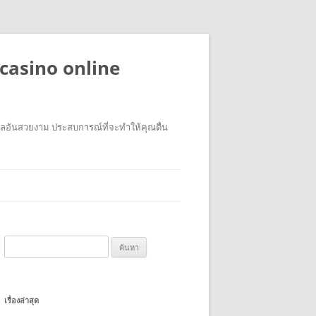
casino online
ลอันสวยงาม ประสบการณ์ที่จะทำให้คุณตื่น
ค้นหา
สำหรับ:
เรื่องล่าสุด