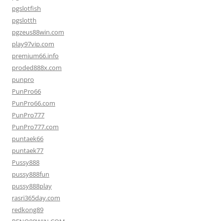
pgslotfish
pgslotth
pgzeus88win.com
play97vip.com
premium66.info
proded888x.com
punpro
PunPro66
PunPro66.com
PunPro777
PunPro777.com
puntaek66
puntaek77
Pussy888
pussy888fun
pussy888play
rasri365day.com
redkong89