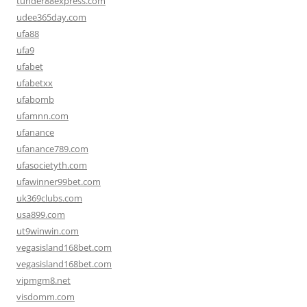
tunder88express.com
udee365day.com
ufa88
ufa9
ufabet
ufabetxx
ufabomb
ufamnn.com
ufanance
ufanance789.com
ufasocietyth.com
ufawinner99bet.com
uk369clubs.com
usa899.com
ut9winwin.com
vegasisland168bet.com
vegasisland168bet.com
vipmgm8.net
visdomm.com