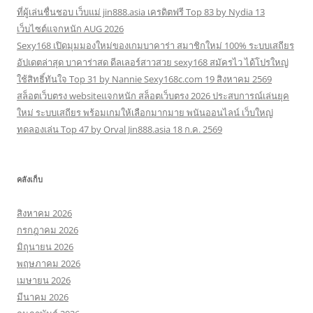
ที่ผู้เล่นชื่นชอบ เว็บแม่ jin888.asia เครดิตฟรี Top 83 by Nydia 13
เว็บไซต์แจกหนัก AUG 2026
Sexy168 เปิดมุมมองใหม่ของเกมบาคาร่า สมาชิกใหม่ 100% ระบบเสถียร
อัปเดตล่าสุด บาคาร่าสด ดีลเลอร์สาวสวย sexy168 สมัครไว ได้โปรใหญ่
ใช้สิทธิ์ทันใจ Top 31 by Nannie Sexy168c.com 19 สิงหาคม 2569
สล็อตเว็บตรง websiteแจกหนัก สล็อตเว็บตรง 2026 ประสบการณ์เล่นยุค
ใหม่ ระบบเสถียร พร้อมเกมให้เลือกมากมาย พนันออนไลน์ เว็บใหญ่
ทดลองเล่น Top 47 by Orval Jin888.asia 18 ก.ค. 2569
คลังเก็บ
สิงหาคม 2026
กรกฎาคม 2026
มิถุนายน 2026
พฤษภาคม 2026
เมษายน 2026
มีนาคม 2026