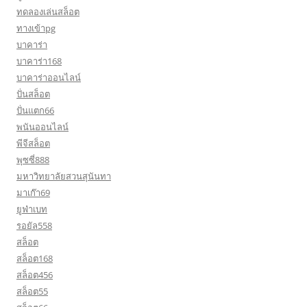
ทดลองเล่นสล็อต
ทางเข้าpg
บาคาร่า
บาคาร่า168
บาคาร่าออนไลน์
ปั่นสล็อต
ปั่นแตก66
พนันออนไลน์
พีจีสล็อต
พุซซี่888
มหาวิทยาลัยสวนสุนันทา
มาเก๊า69
ยูฟ่าเบท
รอยัล558
สล็อต
สล็อต168
สล็อต456
สล็อต55