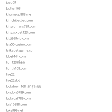
juad69
Judhai168
khumsup888.me
kimchibetbet.com
kingromans789.com
kingxxxbet123.com
kitti999vip.com
lala55-casino.com
lalikabetsgame.com
lcbet444.com
lion123สล็อต
lionth168.com
live22
live22slot
lockdown168 เข้าสู่ระบบ
london6789.com
luckycat789.com
luis16888.com
luke999.net