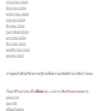
กรกฎาคม 2024
มิถุนายน 2024
พฤษภาคม 2024
เมษายน 2024
มีนาคม 2024
กุมภาพันธ์ 2024
มกราคม 2024
ธันวาคม 2023
พฤศจิกายน 2023
ตุลาคม 2023
การอุดมไปด้วยวิชาความรู้รวมทั้งความถนัดมีค่ามากยิ่งกว่าทอง
เว็บคาสิโนน่าเล่น ทั้ง
สล็อต
และ
บาคาร่า
ตึงจริงแตกบ่อยมาก
joker123
slot168
สล็อตเว็บตรง