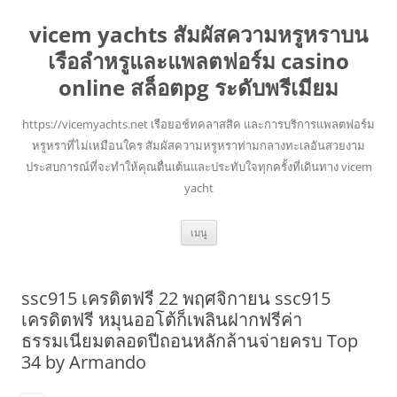
vicem yachts สัมผัสความหรูหราบน
เรือลำหรูและแพลตฟอร์ม casino
online สล็อตpg ระดับพรีเมียม
https://vicemyachts.net เรือยอช์ทคลาสสิค และการบริการแพลตฟอร์ม
หรูหราที่ไม่เหมือนใคร สัมผัสความหรูหราท่ามกลางทะเลอันสวยงาม
ประสบการณ์ที่จะทำให้คุณตื่นเต้นและประทับใจทุกครั้งที่เดินทาง vicem
yacht
ข้าม
เมนู
ไป
ยัง
เนื้อหา
ssc915 เครดิตฟรี 22 พฤศจิกายน ssc915
เครดิตฟรี หมุนออโต้ก็เพลินฝากฟรีค่า
ธรรมเนียมตลอดปีถอนหลักล้านจ่ายครบ Top
34 by Armando