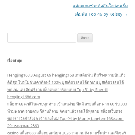
แต่ละเกมช่วยตัดสินใจก่อนเริ่ม
เดิมพัน Top 46 by Kelsey
→
ค้นหา
สำหรับ:
เรื่องล่าสุด
Hengjing168 3 August 69 hengjing168 เกมเดิมพัน ที่สร้างความบันเทิง
ดีที่สุด โปรโมชั่นเครดิตฟรี 100% ยูสเดียว เล่นได้ทุกเกม ยูสเดียว เล่นได้
ทุกเกม เครดิตฟรี เกมสล็อตหลายร้อยแบบ Top 51 by Sherrill
hengjing168d.com
สล็อต168 คาสิโนครบทุกค่าย เข้าเล่นง่าย ฟีลดี สายสล็อต ฝาก 60 รับ 300
ห้ามพลาด จ่ายตรง กี่ล้านก็จ่าย คัดมาแล้ว เล่นได้ทุกเกม สล็อตเว็บตรง
ของรางวัลกำลังรอ เจ้าของใหม่ Top 94 by Monty tangtem168e.com
29 กรกฎาคม 2569
casino สล็อต888 สล็อตยอดนิยม 2026 รวมเกมดัง ค่ายชั้นนำ และฟีเจอร์