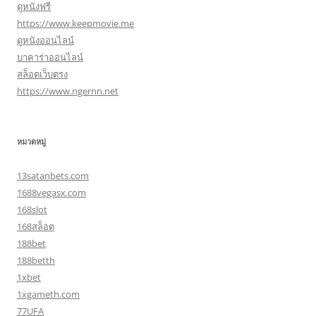
ดูหนังฟรี
https://www.keepmovie.me
ดูหนังออนไลน์
บาคาร่าออนไลน์
สล็อตเว็บตรง
https://www.ngernn.net
หมวดหมู่
13satanbets.com
1688vegasx.com
168slot
168สล็อต
188bet
188betth
1xbet
1xgameth.com
77UFA