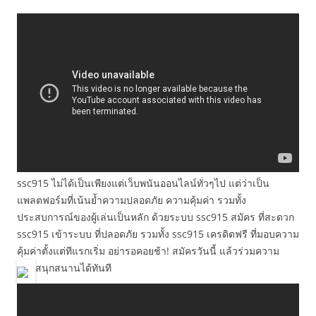
ssc915 ไม่ได้เป็นเพียงแต่เว็บพนันออนไลน์ทั่วๆไป แต่ว่าเป็น
แพลตฟอร์มที่เน้นย้ำความปลอดภัย ความคุ้มค่า รวมทั้ง
ประสบการณ์ของผู้เล่นเป็นหลัก ด้วยระบบ ssc915 สมัคร ที่สะดวก
ssc915 เข้าระบบ ที่ปลอดภัย รวมทั้ง ssc915 เครดิตฟรี ที่มอบความ
คุ้มค่าตั้งแต่ทีแรกเริ่ม อย่ารอคอยช้า! สมัครวันนี้ แล้วร่วมความ
สนุกสนานได้ทันที