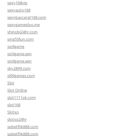
sexy168vip
sexyauto168
sexybaccarat168.com
sexygameplus.me
shinobi24hr.com
sing55fun.com
six9game
six9game.win
six9game.win
sky2899.com
sl99games.com
Slot
Slot Online
slot1111ok.com
slot168
Slotxo
slotxo24hr
spbetflik888.com
spbetflik888.com