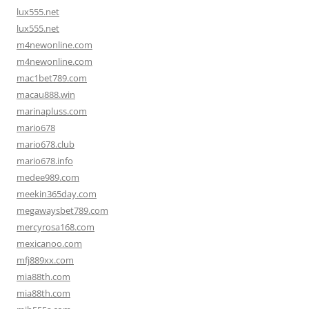
lux555.net
lux555.net
m4newonline.com
m4newonline.com
mac1bet789.com
macau888.win
marinapluss.com
mario678
mario678.club
mario678.info
medee989.com
meekin365day.com
megawaysbet789.com
mercyrosa168.com
mexicanoo.com
mfj889xx.com
mia88th.com
mia88th.com