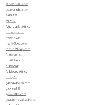
etbet16888.com
eu369clubs.com
FAFA123
faro168
fcharoenkit168.com
finnivips.com
fiwdee.win
fizz169bet.com
fortune99vip.com
fox689ok.com
fox689ok.com
fullslotpg
fullslotpg168.com
funny18
gachawin168.com
gaojing888
gem99ths.com
goatbetroyalcasino.com