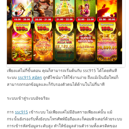
เพียงแค่ไม่กี่ขั้นตอน คุณก็สามารถเริ่มต้นกับ ssc915 ได้โดยทันที
ระบบ
ssc915 สมัคร
ถูกดีไซน์มาให้ใช้งานง่าย ถึงแม้เป็นมือใหม่ก็
สามารถกรอกข้อมูลและก็รับรองตัวตนได้ด้านในไม่กี่นาที
ระบบเข้าสู่ระบบอัจฉริยะ
การ
ssc915
เข้าระบบ ไม่เพียงแค่ไม่มีอันตรายเพียงแค่นั้น แม้
กระนั้นยังรองรับทั้งยังบนโทรศัพท์มือถือและก็คอมพิวเตอร์ด้วยระบบ
การเข้ารหัสข้อมูลระดับสูง ทำให้ข้อมูลส่วนตัวรวมทั้งเครดิตของ