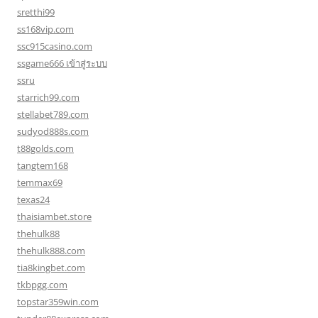
sretthi99
ss168vip.com
ssc915casino.com
ssgame666 เข้าสู่ระบบ
ssru
starrich99.com
stellabet789.com
sudyod888s.com
t88golds.com
tangtem168
temmax69
texas24
thaisiambet.store
thehulk88
thehulk888.com
tia8kingbet.com
tkbpgg.com
topstar359win.com