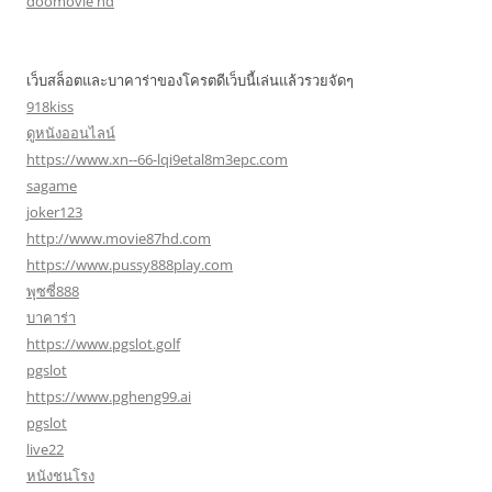
doomovie hd
เว็บสล็อตและบาคาร่าของโครตดีเว็บนี้เล่นแล้วรวยจัดๆ
918kiss
ดูหนังออนไลน์
https://www.xn--66-lqi9etal8m3epc.com
sagame
joker123
http://www.movie87hd.com
https://www.pussy888play.com
พุซซี่888
บาคาร่า
https://www.pgslot.golf
pgslot
https://www.pgheng99.ai
pgslot
live22
หนังชนโรง