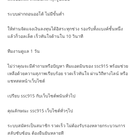
ระบบฝากถอนออโต้ ไม่มีขั้นต่ำ
ให้ท่านจัดแจงเงินลงทุนได้อิสระทุกช่วง รองรับทั้งแบงค์ชั้นหนึ่ง
แล้วก็วอลเล็ต เร็วทันใจด้านใน 10 วินาที
ทีมงานดูแล 1 วัน
ไม่ว่าคุณจะมีคำถามหรือปัญหา ทีมแอดมินของ ssc915 พร้อมช่วย
เหลือด้วยความสุภาพเรียบร้อย รวดเร็วทันใจ ผ่านวิถีทางไลน์ หรือ
แชทสดหน้าเว็บไซต์
เปรียบ ssc915 กับเว็บไซต์พนันทั่วไป
คุณลักษณะ ssc915 เว็บไซต์ทั่วๆไป
ระบบสมัครเป็นสมาชิก รวดเร็ว ไม่ต้องรับรองหลายกระบวนการ
สลับซับซ้อน ต้องยืนยันหลายที