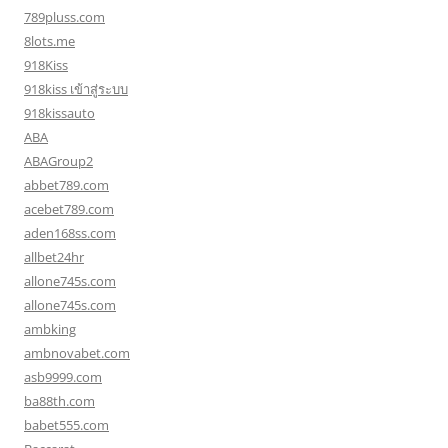
789pluss.com
8lots.me
918Kiss
918kiss เข้าสู่ระบบ
918kissauto
ABA
ABAGroup2
abbet789.com
acebet789.com
aden168ss.com
allbet24hr
allone745s.com
allone745s.com
ambking
ambnovabet.com
asb9999.com
ba88th.com
babet555.com