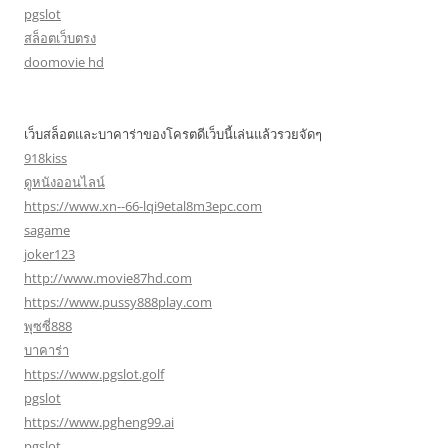
pgslot
สล็อตเว็บตรง
doomovie hd
เว็บสล็อตและบาคาร่าของโครตดีเว็บนี้เล่นแล้วรวยจัดๆ
918kiss
ดูหนังออนไลน์
https://www.xn--66-lqi9etal8m3epc.com
sagame
joker123
http://www.movie87hd.com
https://www.pussy888play.com
พุซซี่888
บาคาร่า
https://www.pgslot.golf
pgslot
https://www.pgheng99.ai
pgslot