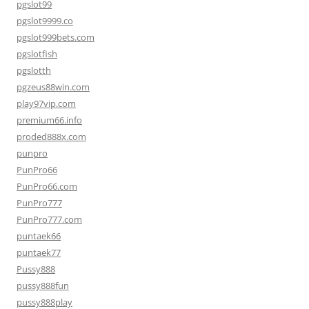
pgslot99
pgslot9999.co
pgslot999bets.com
pgslotfish
pgslotth
pgzeus88win.com
play97vip.com
premium66.info
proded888x.com
punpro
PunPro66
PunPro66.com
PunPro777
PunPro777.com
puntaek66
puntaek77
Pussy888
pussy888fun
pussy888play