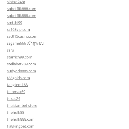
slotxo24hr
spbetflik888.com
spbetflik888.com
sretthi99
ss168vip.com
ssc915casino.com
ssgame666 เข้าสู่ระบบ
ssru
starrich99.com
stellabet789.com
sudyod888s.com
t88golds.com
tangtem168
temmax69
texas24
thaisiambet.store
thehulk88
thehulk888.com
tia8kingbet.com