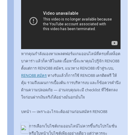
หากคุณกำลังมองหาแพลตฟอร์มเกมออนไลน์ที่ครบทั้งสล็อต
บาคาร่า แล้วก็คาสิโนสด เนื้อหานี้จะพาคุณไปรู้จัก RENO88
ตั้งแต่การ RENO88 สมัคร, แนวทาง RENO88 เข้าสู่ระบบ,
RENO88 สมัคร
ทางรับแล้วก็การใช้ RENO88 เครดิตฟรี ให้
คุ้ม รวมถึงแผนการเบื้องต้น การบริหารงบ และก็ข้อควรคำนึง
ด้านความปลอดภัย — อ่านจบคุณจะมี checklist ที่ใช้ตกลง
ใจก่อนฝากเงินจริงได้อย่างมั่นอกมั่นใจ
บทนำ — เพราะอะไรจะต้องอ่านก่อนสมัคร RENO88
การเลือกเว็บไซต์เกมออนไลน์ไม่ควรขึ้นกับโปรโมชั่น
หรือใบหน้าเว็บไซต์เพียงอย่างเดียว แต่ว่าควรจะ