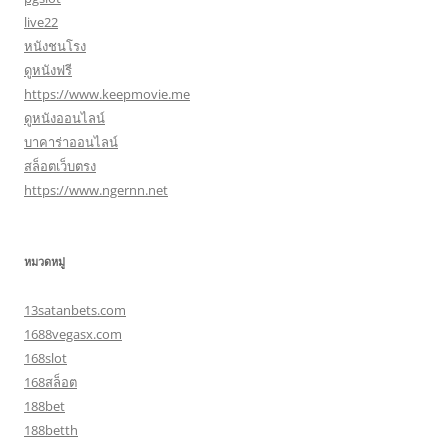
live22
หนังชนโรง
ดูหนังฟรี
https://www.keepmovie.me
ดูหนังออนไลน์
บาคาร่าออนไลน์
สล็อตเว็บตรง
https://www.ngernn.net
หมวดหมู่
13satanbets.com
1688vegasx.com
168slot
168สล็อต
188bet
188betth