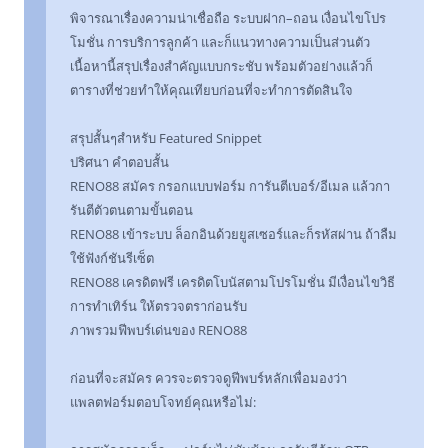
พิจารณาเรื่องความน่าเชื่อถือ ระบบฝาก–ถอน เงื่อนไขโปร
โมชั่น การบริการลูกค้า และก็แนวทางความเป็นส่วนตัว
เนื้อหานี้สรุปเรื่องสำคัญแบบกระชับ พร้อมตัวอย่างแล้วก็
ตารางที่ช่วยทำให้คุณเทียบก่อนที่จะทำการตัดสินใจ
สรุปสั้นๆสำหรับ Featured Snippet
ปริศนา คำตอบสั้น
RENO88 สมัคร กรอกแบบฟอร์ม การันตีเบอร์/อีเมล แล้วกา
รันตีตัวตนตามขั้นตอน
RENO88 เข้าระบบ ล็อกอินด้วยยูสเซอร์และก็รหัสผ่าน ถ้าลืม
ใช้ฟังก์ชันรีเซ็ต
RENO88 เครดิตฟรี เครดิตโบนัสตามโปรโมชั่น มีเงื่อนไขวิธี
การทำเทิร์น ให้ตรวจตราก่อนรับ
ภาพรวมฟีพบร์เด่นของ RENO88
ก่อนที่จะสมัคร ควรจะตรวจดูฟีพบร์หลักเพื่อมองว่า
แพลตฟอร์มตอบโจทย์คุณหรือไม่: