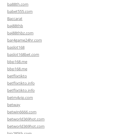
ba88th.com
babet555.com
Baccarat
baj88thb
baj88thbz.com
bar4game24hr.com
baslot168
baslot168bet.com
bbp168.me
bbp168.me
betflixtikto
betflixtikto.info
betflixtikto.info
betm4vip.com
betway
betwin6666.com
betworld369hot.com
betworld369hot.com
bio285th.com