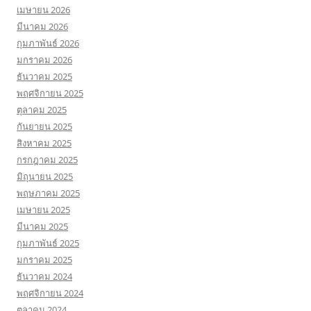
เมษายน 2026
มีนาคม 2026
กุมภาพันธ์ 2026
มกราคม 2026
ธันวาคม 2025
พฤศจิกายน 2025
ตุลาคม 2025
กันยายน 2025
สิงหาคม 2025
กรกฎาคม 2025
มิถุนายน 2025
พฤษภาคม 2025
เมษายน 2025
มีนาคม 2025
กุมภาพันธ์ 2025
มกราคม 2025
ธันวาคม 2024
พฤศจิกายน 2024
ตุลาคม 2024