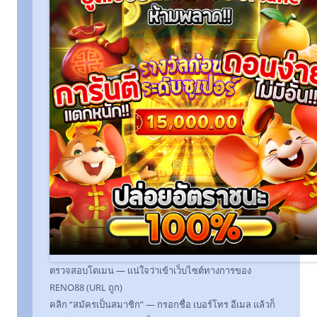
ตรวจสอบโดเมน — แน่ใจว่าเข้าเว็บไซต์ทางการของ
RENO88 (URL ถูก)
คลิก “สมัครเป็นสมาชิก” — กรอกชื่อ เบอร์โทร อีเมล แล้วก็