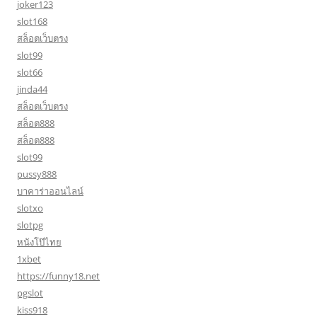
joker123
slot168
สล็อตเว็บตรง
slot99
slot66
jinda44
สล็อตเว็บตรง
สล็อต888
สล็อต888
slot99
pussy888
บาคาร่าออนไลน์
slotxo
slotpg
หนังโป๊ไทย
1xbet
https://funny18.net
pgslot
kiss918