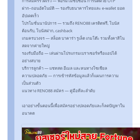
การสมัครรวดเร็ว — ฟอร์มไม่ซับซ้อน การันตีด้วย OTP
ฝาก–ถอนอัตโนมัติ — รองรับธนาคารไทยและ e-wallet ยอด
อัปเดตเร็ว
โปรโมชั่นนานัปการ — รวมถึง RENO88 เครดิตฟรี, โบนัส
ต้อนรับ, โบนัสฝาก, cashback
เกมครบวงจร — สล็อต บาคาร่า รูเล็ต เกมโต๊ะ รวมทั้งคาสิโน
สดจากค่ายใหญ่
รองรับมือถือ — เล่นผ่านโปรแกรมเบราเซอร์หรือแอปได้
อย่างสบาย
บริการลูกค้า — แชทสด อีเมล และหนทางโซเชียล
ความปลอดภัย — การเข้ารหัสข้อมูลแล้วก็แผนการความ
เป็นส่วนตัว
แนวทาง RENO88 สมัคร — คู่มือทีละลำดับ
เอาอย่างขั้นตอนนี้เพื่อสมัครอย่างปลอดภัยและก็ลดปัญหาใน
อนาคต