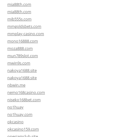
mia88th.com
mia88th.com
mib555s.com
mmgoldsbets.com
mmplay-casino.com
mono16888.com
moza888.com
mun789slot.com
mwin9s.com
nakoya1688.site
nakoya1688.site
nbwin.me
nemo168casino.com
niseko168bet.com
no1huay
no1huay.com
okcasino
okcasino159.com
onesiamclub.site