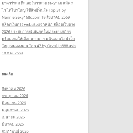
บาคาร่าสด ดีลเลอร์สาวสวย sexy168 สมัคร
ไว ได้โปรใหญ่ ใช้สิทธิ์ทันใจ Top 31 by
Nannie Sexy168c.com 19 สิงหาคม 2569
สล็อตเว็บตรง websiteแจกหนัก สล็อตเว็บตรง
2026 ประสบการณ์เล่นยุคใหม่ ระบบเสถียร
พร้อมเกมให้เลือกมากมาย พนันออนไลน์ เว็บ
ใหญ่ ทดลองเล่น Top 47 by Orval Jin888.asia
18 ก.ค. 2569
คลังเก็บ
สิงหาคม 2026
กรกฎาคม 2026
มิถุนายน 2026
พฤษภาคม 2026
เมษายน 2026
มีนาคม 2026
กุมภาพันธ์ 2026