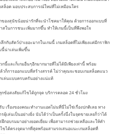
ล็อต มอบประสบการณ์ใหม่ที่ไม่เหมือนใคร
กของสุนัขน้อยน่ารักที่จะนำโชคมาให้คุณ ด้วยการออกแบบที่
าสในการชนะเพิ่มมากขึ้น ทำให้เกมนี้เป็นที่พึงพอใจ
กกับสัตว์ป่าเยอะมากในเกมนี้ เกมสล็อตที่ไม่เพียงแค่มีกราฟิก
ี้น่าเล่นเพิ่มขึ้น
้และก็เกมอื่นๆอีกมากมายที่ไม่ได้มีเพียงเท่านี้ พร้อม
 แล้วก็การออกแบบที่สร้างสรรค์ ไม่ว่าคุณจะชอบเกมสล็อตแนว
อกเล่นแบบครบครันอย่างแน่แท้
กข้อสงสัยแก้ไขได้ถูกจุด บริการตลอด 24 ชั่วโมง
รับ เรื่องของคณะทำงานแอดไม่นที่นี่ไม่ใช่เรื่องปกติเลย ทาง
้เล่นเป็นอย่างยิ่ง นับได้ว่าเป็นครั้งนึ่งในจุดขายเลยก็ว่าได้
รฝึกอบรมมาอย่างยอดเยี่ยม เพื่อสามารถช่วยเหลือและให้คำ
แก้ไขได้ตรงจุดมากที่สุดพร้อมสามรถเสนอแนะเกมสล็อตที่