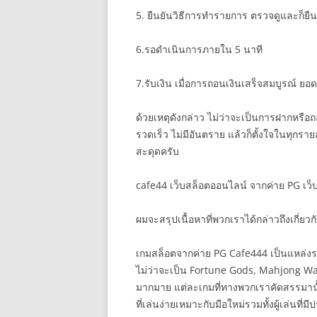
5. ยืนยันวิธีการทำรายการ ตรวจดูและก็ยืน
6.รอดำเนินการภายใน 5 นาที
7.รับเงิน เมื่อการถอนเงินเสร็จสมบูรณ์ ย
ด้วยเหตุดังกล่าว ไม่ว่าจะเป็นการฝากหรือ
รวดเร็ว ไม่มีอันตราย แล้วก็ตั้งใจในทุกรา
สะดุดครับ
cafe44 เว็บสล็อตออนไลน์ จากค่าย PG เว็
ผมจะสรุปเนื้อหาที่พวกเราได้กล่าวถึงเกี่ยวก
เกมสล็อตจากค่าย PG Cafe444 เป็นแหล่งร
ไม่ว่าจะเป็น Fortune Gods, Mahjong W
มากมาย แต่ละเกมที่ทางพวกเราคัดสรรมานั้นมา
ที่เล่นง่ายเหมาะกับมือใหม่รวมทั้งผู้เล่นที่