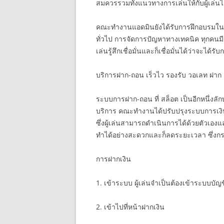
สมควรรวมทั้งแนวทางการเล่นให้กับผู้เล่นไ
คณะทำงานแอดมินยังได้รับการฝึกอบรมใน
ทั่วไป การจัดการปัญหาทางเทคนิค ทุกคนมีคว
เล่นรู้สึกเชื่อมั่นและก็เชื่อมั่นได้ว่าจะได้รับก
บริการฝาก-ถอน เร็วไว รองรับ วอเลท ฝาก ถ
ระบบการฝาก-ถอน ที่ สล็อต เป็นอีกหนึ่งลักษ
บริการ คณะทำงานได้ปรับปรุงระบบการเงินใ
ซึ่งผู้เล่นสามารถดำเนินการได้ด้วยตัวเอ
ทำได้อย่างสะดวกและก็ลดระยะเวลา ซึ่งกร
การฝากเงิน
1. เข้าระบบ ผู้เล่นจำเป็นต้องเข้าระบบบัญช
2. เข้าไปที่หน้าฝากเงิน