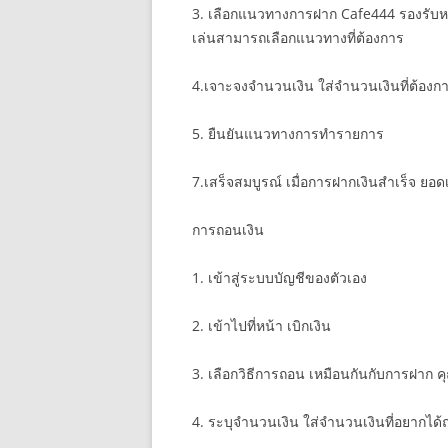
3. เลือกแนวทางการฝาก Cafe444 รองรับหล
เล่นสามารถเลือกแนวทางที่ต้องการ
4.เจาะจงจำนวนเงิน ใส่จำนวนเงินที่ต้องก
5. ยืนยันแนวทางการทำรายการ
7.เสร็จสมบูรณ์ เมื่อการฝากเงินสำเร็จ ยอดเ
การถอนเงิน
1. เข้าสู่ระบบบัญชีของตัวเอง
2. เข้าไปที่หน้า เบิกเงิน
3. เลือกวิธีการถอน เหมือนกันกับการฝา
4. ระบุจำนวนเงิน ใส่จำนวนเงินที่อยากได