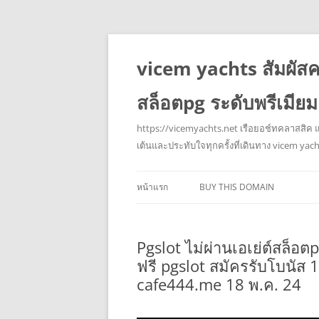
vicem yachts สัมผัส
สล็อตpg ระดับพรีเมียม
https://vicemyachts.net เรือยอช์ทคลาสสิค
เต้นและประทับใจทุกครั้งที่เดินทาง vicem yac
หน้าแรก
BUY THIS DOMAIN
Pgslot ไม่ผ่านเอเย่ต์สล็อ
ฟรี pgslot สมัครรับโบนัส
cafe444.me 18 พ.ค. 24