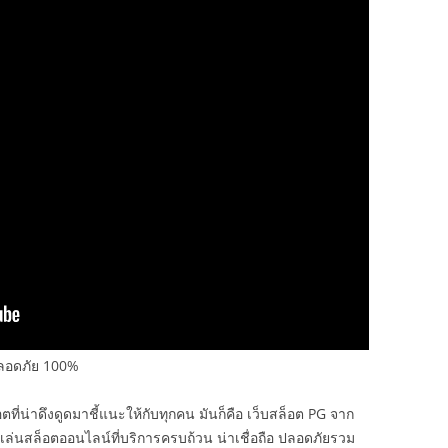
ปลอดภัย 100%
อตที่น่าดึงดูดมาชี้แนะให้กับทุกคน มันก็คือ เว็บสล็อต PG จาก
ล่นสล็อตออนไลน์ที่บริการครบถ้วน น่าเชื่อถือ ปลอดภัยรวม