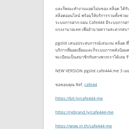
และก็คณะทำงานแอดไม่นของ สล็อต ได้รับการฝ
สล็อตออนไลน์ พร้อมให้บริการรวมทั้งช่วยเ
ระบบการฝาก-ถอน Cafe444 มีระบบการฝากและ
แรงงานวอเลท เพื่ออำนวยความสะดวกสบายต่อ
pgslot เสนอประสบการณ์เล่นเกม สล็อต ที่ไ
บริการที่ยอดเยี่ยมและก็ระบบการคลังป้อม
ทะเบียนเป็นสมาชิกกับทางพวกเราได้เลย รั
NEW VERSION pgslot cafe444.me 3 เมษา
ขอขอบคุณ Ref.
cafe44
https://bit.ly/cafe444-me
https://rebrand.ly/cafe444-me
https://wow.in.th/cafe444-me