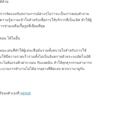
ด้ด้วย
การจัดแจงกับสถานการณ์ต่างๆไม่ว่าจะเป็นการตอบคำถาม
ามรู้ความเข้าใจสำหรับเพื่อการให้บริการที่เป็นเลิศ ทำให้ผู้
ารช่วยเหลือเกื้อกูลที่เยี่ยมที่สุด
อน ได้ไม่อั้น
ณะเด่นที่ทำให้ผู้เล่นเชื่อมั่นรวมทั้งสบายใจสำหรับการใช้
ห้มีความรวดเร็วรวมทั้งไม่เป็นอันตรายด้วยระบบอัตโนมัติ
งและไม่ต้องรอคิวฝาก-ถอน กับแอดมิน ทำให้ทุกธุรกรรมสามารถ
ะบวนการทำงานไม่ได้ยากอย่างที่คิดเลย พวกเรามาดูกัน
ีของตัวเองที่
pgslot