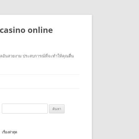
casino online
ลอันสวยงาม ประสบการณ์ที่จะทำให้คุณตื่น
ค้นหา
สำหรับ:
เรื่องล่าสุด