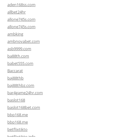
aden168ss.com
allbet24hr
allone745s.com
allone745s.com
ambking
ambnovabet.com
asb9999.com
ba88th.com
babet555.com
Baccarat
baj88thb
baj88thbz.com
bar4game24hr.com
baslot168
baslot168bet.com
bbp168.me
bbp168.me
betflixtikto
betflixtikto.info