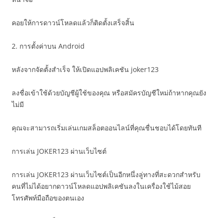
คอยให้การดาวน์โหลดแล้วก็ติดตั้งเสร็จสิ้น
2. การตั้งค่าบน Android
หลังจากจัดตั้งสำเร็จ ให้เปิดแอปพลิเคชัน joker123
ลงชื่อเข้าใช้ด้วยบัญชีผู้ใช้ของคุณ หรือสมัครบัญชีใหม่ถ้าหากคุณยัง
ไม่มี
คุณจะสามารถเริ่มเล่นเกมสล็อตออนไลน์ที่คุณชื่นชอบได้โดยทันที
การเล่น JOKER123 ผ่านเว็บไซต์
การเล่น JOKER123 ผ่านเว็บไซต์เป็นอีกหนึ่งลู่ทางที่สะดวกสำหรับ
คนที่ไม่ได้อยากดาวน์โหลดแอปพลิเคชันลงในเครื่องใช้ไม้สอย
โทรศัพท์มือถือของตนเอง