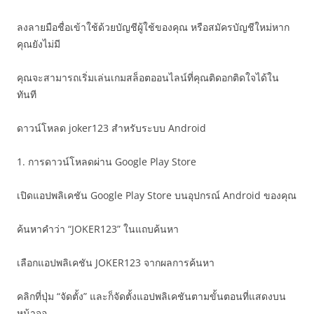
ลงลายมือชื่อเข้าใช้ด้วยบัญชีผู้ใช้ของคุณ หรือสมัครบัญชีใหม่หาก
คุณยังไม่มี
คุณจะสามารถเริ่มเล่นเกมสล็อตออนไลน์ที่คุณติดอกติดใจได้ใน
ทันที
ดาวน์โหลด joker123 สำหรับระบบ Android
1. การดาวน์โหลดผ่าน Google Play Store
เปิดแอปพลิเคชัน Google Play Store บนอุปกรณ์ Android ของคุณ
ค้นหาคำว่า “JOKER123” ในแถบค้นหา
เลือกแอปพลิเคชัน JOKER123 จากผลการค้นหา
คลิกที่ปุ่ม “จัดตั้ง” และก็จัดตั้งแอปพลิเคชันตามขั้นตอนที่แสดงบน
หน้าจอ