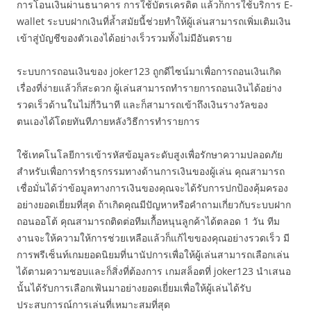
การโอนเงินผ่านธนาคาร การใช้บัตรเครดิต แล้วก็การใช้บริการ E-
wallet ระบบฝากเงินที่ล้ำสมัยนี้ช่วยทำให้ผู้เล่นสามารถเพิ่มเติมเงิน
เข้าสู่บัญชีของตัวเองได้อย่างเร็วรวมทั้งไม่มีอันตราย
ระบบการถอนเงินของ joker123 ถูกดีไซน์มาเพื่อการถอนเงินเกิด
เรื่องที่ง่ายแล้วก็สะดวก ผู้เล่นสามารถทำรายการถอนเงินได้อย่าง
รวดเร็วด้านในไม่กี่วินาที และก็สามารถเข้าถึงเงินรางวัลของ
ตนเองได้โดยทันทีภายหลังวิธีการทำรายการ
ใช้เทคโนโลยีการเข้ารหัสข้อมูลระดับสูงเพื่อรักษาความปลอดภัย
สำหรับเพื่อการทำธุรกรรมทางด้านการเงินของผู้เล่น คุณสามารถ
เชื่อมั่นได้ว่าข้อมูลทางการเงินของคุณจะได้รับการปกป้องคุ้มครอง
อย่างยอดเยี่ยมที่สุด ถ้าเกิดคุณมีปัญหาหรือคำถามเกี่ยวกับระบบฝาก
ถอนออโต้ คุณสามารถติดต่อทีมเกื้อหนุนลูกค้าได้ตลอด 1 วัน ทีม
งานจะให้ความให้การช่วยเหลือแล้วก็แก้ไขของคุณอย่างรวดเร็ว มี
การพรีเซ็นท์เกมยอดนิยมที่นานัปการเพื่อให้ผู้เล่นสามารถเลือกเล่น
ได้ตามความชอบและก็สิ่งที่ต้องการ เกมสล็อตที่ joker123 นำเสนอ
นั้นได้รับการเลือกเฟ้นมาอย่างยอดเยี่ยมเพื่อให้ผู้เล่นได้รับ
ประสบการณ์การเล่นที่เหมาะสมที่สุด