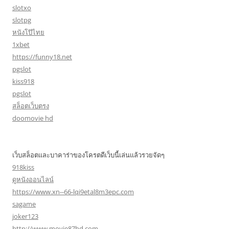
slotxo
slotpg
หนังโป๊ไทย
1xbet
https://funny18.net
pgslot
kiss918
pgslot
สล็อตเว็บตรง
doomovie hd
เว็บสล็อตและบาคาร่าของโครตดีเว็บนี้เล่นแล้วรวยจัดๆ
918kiss
ดูหนังออนไลน์
https://www.xn--66-lqi9etal8m3epc.com
sagame
joker123
http://www.movie87hd.com