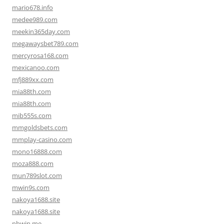
mario678.info
medee989.com
meekin365day.com
megawaysbet789.com
mercyrosa168.com
mexicanoo.com
mfj889xx.com
mia88th.com
mia88th.com
mib555s.com
mmgoldsbets.com
mmplay-casino.com
mono16888.com
moza888.com
mun789slot.com
mwin9s.com
nakoya1688.site
nakoya1688.site
nbwin.me