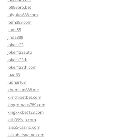
ib888pro.bet
infyplus888.com
item388.com
jinda55
jinda888
Joker123
joker123auto
Joker123th
Joker123th.com
juad69
Judhai168
khumsup888.me
kimchibetbet.com
kingromans789.com
kingxxxbet123.com
kitti999vip.com
lala55-casino.com
lalikabetsgame.com