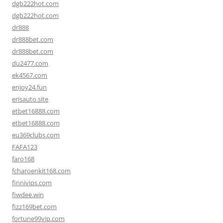
dgb222hot.com
dgb222hot.com
dr888
dr888bet.com
dr888bet.com
du2477.com
ek4567.com
enjoy24.fun
erisauto.site
etbet16888.com
etbet16888.com
eu369clubs.com
FAFA123
faro168
fcharoenkit168.com
finnivips.com
fiwdee.win
fizz169bet.com
fortune99vip.com