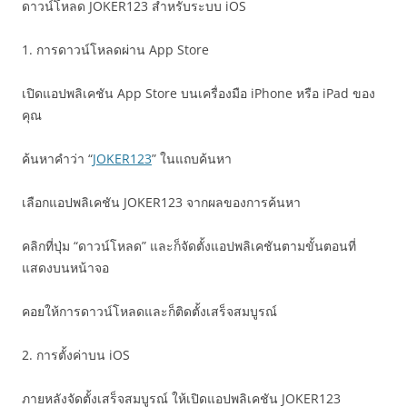
ดาวน์โหลด JOKER123 สำหรับระบบ iOS
1. การดาวน์โหลดผ่าน App Store
เปิดแอปพลิเคชัน App Store บนเครื่องมือ iPhone หรือ iPad ของ
คุณ
ค้นหาคำว่า “
JOKER123
” ในแถบค้นหา
เลือกแอปพลิเคชัน JOKER123 จากผลของการค้นหา
คลิกที่ปุ่ม “ดาวน์โหลด” และก็จัดตั้งแอปพลิเคชันตามขั้นตอนที่
แสดงบนหน้าจอ
คอยให้การดาวน์โหลดและก็ติดตั้งเสร็จสมบูรณ์
2. การตั้งค่าบน iOS
ภายหลังจัดตั้งเสร็จสมบูรณ์ ให้เปิดแอปพลิเคชัน JOKER123