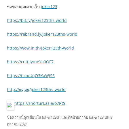
ขอขอบคุณมากเว็บ
joker123
https://bit.ly/joker123ths-world
https://rebrand.ly/joker123ths-world
https://wow.in.th/joker123th-world
https://cutt.ly/neYa0QF7
https://t.co/UqO3KaWjSS
http://gg.gg/joker123ths-world
https://shorturl.asia/o7RtS
ข้อความนี้ถูกเขียนใน
Joker123th
และติดป้ายกำกับ
Joker123
บน
8
ตุลาคม 2024