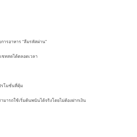
ายการอาหาร “ลืมรหัสผ่าน”
านแชทสดได้ตลอดเวลา
รโมชั่นที่คุ้ม
่งสามารถใช้เริ่มต้นพนันได้จริงโดยไม่ต้องฝากเงิน