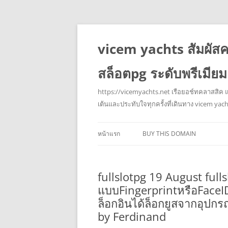
vicem yachts สัมผัส
สล็อตpg ระดับพรีเมียม
https://vicemyachts.net เรือยอช์ทคลาสสิค
เต้นและประทับใจทุกครั้งที่เดินทาง vicem yac
หน้าแรก
BUY THIS DOMAIN
fullslotpg 19 August fulls
แบบFingerprintหรือFaceIDบ
ล็อกอินได้ล็อกยูสจากอุปก
by Ferdinand