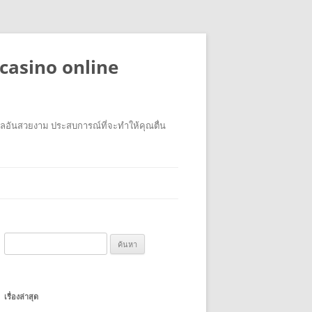
casino online
ลอันสวยงาม ประสบการณ์ที่จะทำให้คุณตื่น
ค้นหา
สำหรับ:
เรื่องล่าสุด