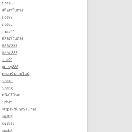
slot168
สล็อตเว็บตรง
slot99
slot66
jinda44
สล็อตเว็บตรง
สล็อต888
สล็อต888
slot99
pussy888
บาคาร่าออนไลน์
slotxo
slotpg
หนังโป๊ไทย
1xbet
https://funny18.net
pgslot
kiss918
pgslot