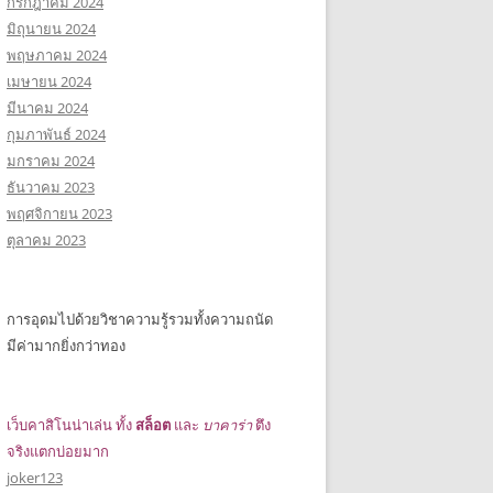
กรกฎาคม 2024
มิถุนายน 2024
พฤษภาคม 2024
เมษายน 2024
มีนาคม 2024
กุมภาพันธ์ 2024
มกราคม 2024
ธันวาคม 2023
พฤศจิกายน 2023
ตุลาคม 2023
การอุดมไปด้วยวิชาความรู้รวมทั้งความถนัด
มีค่ามากยิ่งกว่าทอง
เว็บคาสิโนน่าเล่น ทั้ง
สล็อต
และ
บาคาร่า
ตึง
จริงแตกบ่อยมาก
joker123