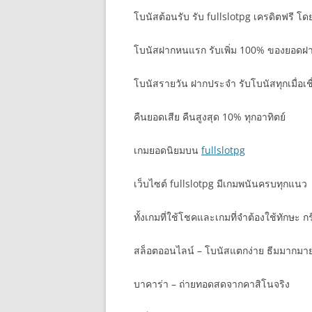
โบนัสต้อนรับ รับ fullslotpg เครดิตฟรี โ
โบนัสฝากหนแรก รับเพิ่ม 100% ของยอดฝ
โบนัสรายวัน ฝากประจำ รับโบนัสทุกเมื่อเชื
คืนยอดเสีย คืนสูงสุด 10% ทุกอาทิตย์
เกมยอดนิยมบน
fullslotpg
เว็บไซต์ fullslotpg มีเกมพนันครบทุกแนว
ทั้งเกมที่ใช้โชคและเกมที่จำต้องใช้ทักษะ กรุ
สล็อตออนไลน์ – โบนัสแตกง่าย ธีมมากมา
บาคาร่า – ถ่ายทอดสดจากคาสิโนจริง