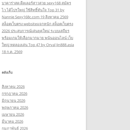
บาคาร่าสด ดีลเลอร์สาวสวย sexy168 สมัคร
ไว ได้โปรใหญ่ ใช้สิทธิ์ทันใจ Top 31 by
Nannie Sexy168c.com 19 สิงหาคม 2569
สล็อตเว็บตรง websiteแจกหนัก สล็อตเว็บตรง
2026 ประสบการณ์เล่นยุคใหม่ ระบบเสถียร
พร้อมเกมให้เลือกมากมาย พนันออนไลน์ เว็บ
ใหญ่ ทดลองเล่น Top 47 by Orval Jin888.asia
18 ก.ค. 2569
คลังเก็บ
สิงหาคม 2026
กรกฎาคม 2026
มิถุนายน 2026
พฤษภาคม 2026
เมษายน 2026
มีนาคม 2026
กุมภาพันธ์ 2026