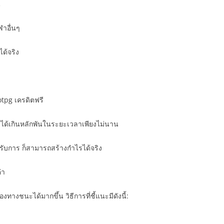
น
าอื่นๆ
ได้จริง
lotpg เครดิตฟรี
ไรได้เกินหลักพันในระยะเวลาเพียงไม่นาน
ำหรับการ ก็สามารถสร้างกำไรได้จริง
่า
ทางชนะได้มากขึ้น วิธีการที่ชี้แนะมีดังนี้: