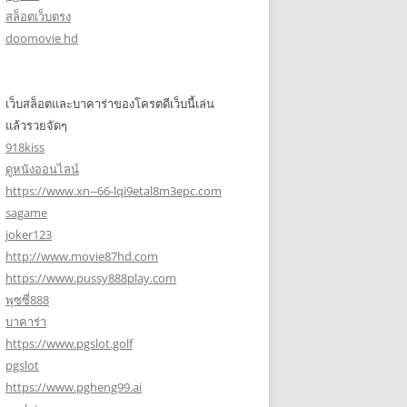
สล็อตเว็บตรง
doomovie hd
เว็บสล็อตและบาคาร่าของโครตดีเว็บนี้เล่น
แล้วรวยจัดๆ
918kiss
ดูหนังออนไลน์
https://www.xn--66-lqi9etal8m3epc.com
sagame
joker123
http://www.movie87hd.com
https://www.pussy888play.com
พุซซี่888
บาคาร่า
https://www.pgslot.golf
pgslot
https://www.pgheng99.ai