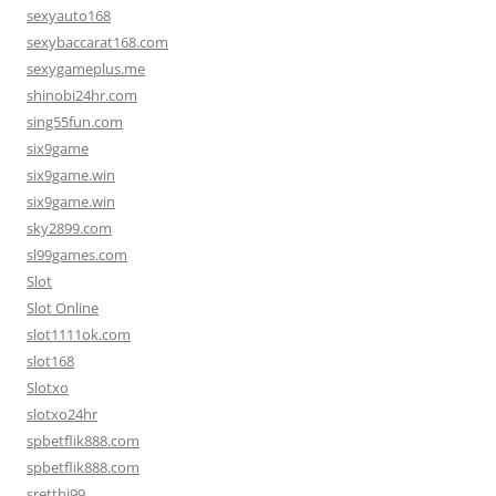
sexyauto168
sexybaccarat168.com
sexygameplus.me
shinobi24hr.com
sing55fun.com
six9game
six9game.win
six9game.win
sky2899.com
sl99games.com
Slot
Slot Online
slot1111ok.com
slot168
Slotxo
slotxo24hr
spbetflik888.com
spbetflik888.com
sretthi99