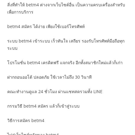
สิ่งที่ทำให้ betm4 ต่างจากเว็บไซต์อื่น เป็นความครบเครื่องสำหรับ
เพื่อการบริการ
betm4 สมัคร ได้ง่าย เพียงใช้เบอร์โทรศัพท์
ระบบ betm4 เข้าระบบ เร็วทันใจ เสถียร รองรับโทรศัพท์มือถือทุก
ระบบ
โปรโมชั่น betm4 เครดิตฟรี แจกจริง อีกทั้งสมาชิกใหม่แล้วก็เก่า
ฝากถอนออโต้ ปลอดภัย ใช้เวลาไม่ถึง 30 วินาที
คณะทำงานดูแล 24 ชั่วโมง ผ่านแชทสดรวมทั้ง LINE
กรรมวิธี betm4 สมัคร แล้วก็เข้าสู่ระบบ
วิธีการสมัคร betm4
ไปสู่เว็บไซต์หลักของ betm4