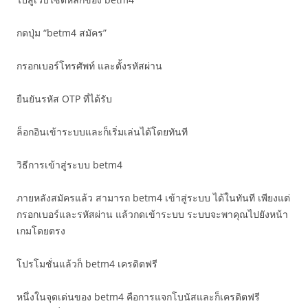
กดปุ่ม “betm4 สมัคร”
กรอกเบอร์โทรศัพท์ และตั้งรหัสผ่าน
ยืนยันรหัส OTP ที่ได้รับ
ล็อกอินเข้าระบบและก็เริ่มเล่นได้โดยทันที
วิธีการเข้าสู่ระบบ betm4
ภายหลังสมัครแล้ว สามารถ betm4 เข้าสู่ระบบ ได้ในทันที เพียงแต่
กรอกเบอร์และรหัสผ่าน แล้วกดเข้าระบบ ระบบจะพาคุณไปยังหน้า
เกมโดยตรง
โปรโมชั่นแล้วก็ betm4 เครดิตฟรี
หนึ่งในจุดเด่นของ betm4 คือการแจกโบนัสและก็เครดิตฟรี