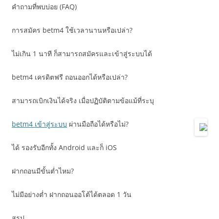
คำถามที่พบบ่อย (FAQ)
การสมัคร betm4 ใช้เวลานานหรือเปล่า?
ไม่เกิน 1 นาที ก็สามารถสมัครและเข้าสู่ระบบได้
betm4 เครดิตฟรี ถอนออกได้หรือเปล่า?
สามารถเบิกเงินได้จริง เมื่อปฏิบัติตามข้อแม้ที่ระบุ
betm4 เข้าสู่ระบบ
ผ่านมือถือได้หรือไม่?
ได้ รองรับอีกทั้ง Android และก็ iOS
ฝากถอนมีขั้นต่ำไหม?
ไม่มีอย่างต่ำ ฝากถอนออโต้ได้ตลอด 1 วัน
สรุป