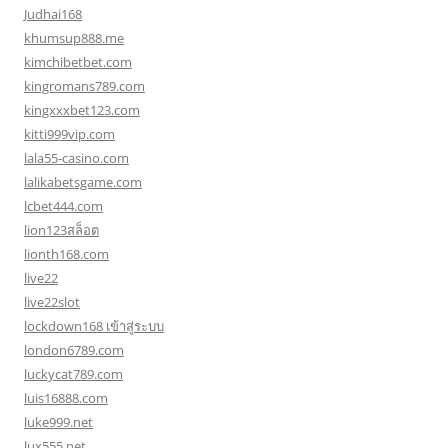
Judhai168
khumsup888.me
kimchibetbet.com
kingromans789.com
kingxxxbet123.com
kitti999vip.com
lala55-casino.com
lalikabetsgame.com
lcbet444.com
lion123สล็อต
lionth168.com
live22
live22slot
lockdown168 เข้าสู่ระบบ
london6789.com
luckycat789.com
luis16888.com
luke999.net
lux555.net