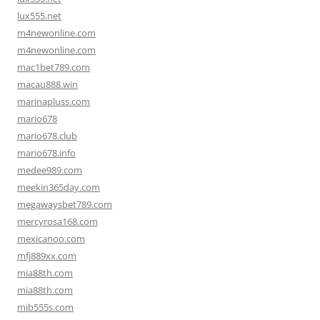
lux555.net
m4newonline.com
m4newonline.com
mac1bet789.com
macau888.win
marinapluss.com
mario678
mario678.club
mario678.info
medee989.com
meekin365day.com
megawaysbet789.com
mercyrosa168.com
mexicanoo.com
mfj889xx.com
mia88th.com
mia88th.com
mib555s.com