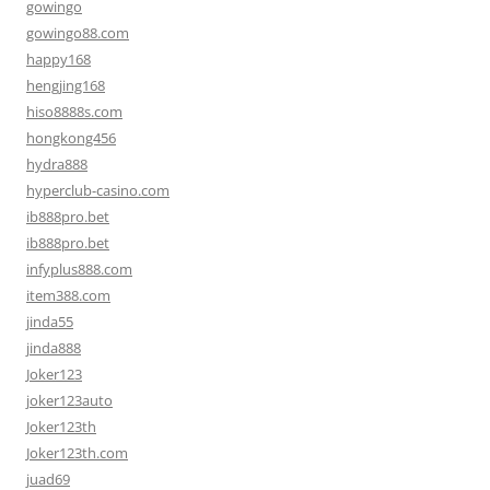
gowingo
gowingo88.com
happy168
hengjing168
hiso8888s.com
hongkong456
hydra888
hyperclub-casino.com
ib888pro.bet
ib888pro.bet
infyplus888.com
item388.com
jinda55
jinda888
Joker123
joker123auto
Joker123th
Joker123th.com
juad69