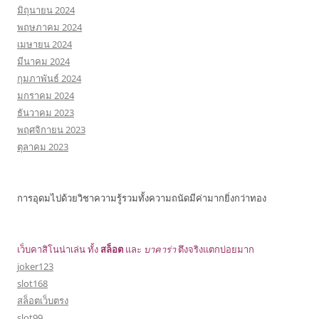
มิถุนายน 2024
พฤษภาคม 2024
เมษายน 2024
มีนาคม 2024
กุมภาพันธ์ 2024
มกราคม 2024
ธันวาคม 2023
พฤศจิกายน 2023
ตุลาคม 2023
การอุดมไปด้วยวิชาความรู้รวมทั้งความถนัดมีค่ามากยิ่งกว่าทอง
เว็บคาสิโนน่าเล่น ทั้ง
สล็อต
และ
บาคาร่า
ตึงจริงแตกบ่อยมาก
joker123
slot168
สล็อตเว็บตรง
slot99