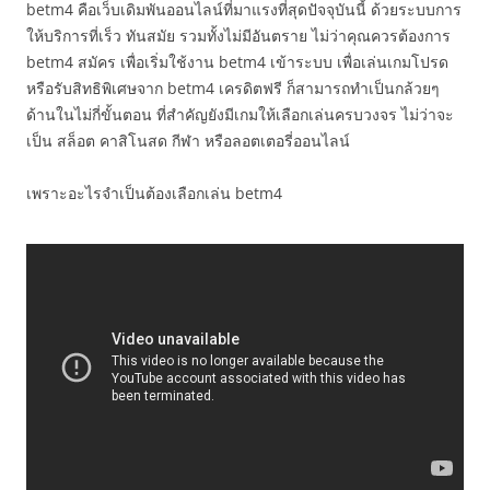
betm4 คือเว็บเดิมพันออนไลน์ที่มาแรงที่สุดปัจจุบันนี้ ด้วยระบบการ
ให้บริการที่เร็ว ทันสมัย รวมทั้งไม่มีอันตราย ไม่ว่าคุณควรต้องการ
betm4 สมัคร เพื่อเริ่มใช้งาน betm4 เข้าระบบ เพื่อเล่นเกมโปรด
หรือรับสิทธิพิเศษจาก betm4 เครดิตฟรี ก็สามารถทำเป็นกล้วยๆ
ด้านในไม่กี่ขั้นตอน ที่สำคัญยังมีเกมให้เลือกเล่นครบวงจร ไม่ว่าจะ
เป็น สล็อต คาสิโนสด กีฬา หรือลอตเตอรี่ออนไลน์
เพราะอะไรจำเป็นต้องเลือกเล่น betm4