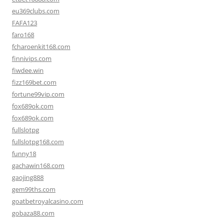
eu369clubs.com
FAFA123
faro168
fcharoenkit168.com
finnivips.com
fiwdee.win
fizz169bet.com
fortune99vip.com
fox689ok.com
fox689ok.com
fullslotpg
fullslotpg168.com
funny18
gachawin168.com
gaojing888
gem99ths.com
goatbetroyalcasino.com
gobaza88.com