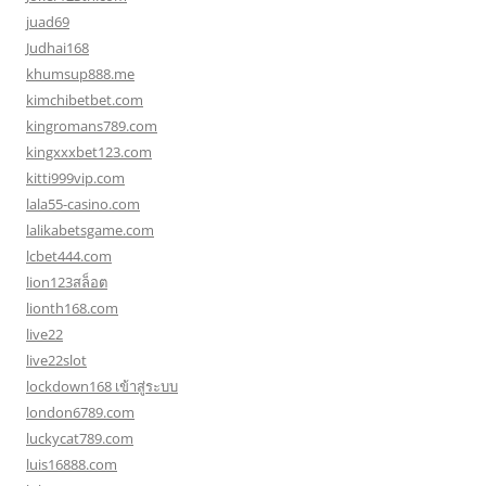
juad69
Judhai168
khumsup888.me
kimchibetbet.com
kingromans789.com
kingxxxbet123.com
kitti999vip.com
lala55-casino.com
lalikabetsgame.com
lcbet444.com
lion123สล็อต
lionth168.com
live22
live22slot
lockdown168 เข้าสู่ระบบ
london6789.com
luckycat789.com
luis16888.com