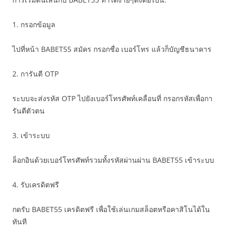
1. กรอกข้อมูล
ไปที่หน้า BABET55 สมัคร กรอกชื่อ เบอร์โทร แล้วก็บัญชีธนาคาร
2. การันตี OTP
ระบบจะส่งรหัส OTP ไปยังเบอร์โทรศัพท์เคลื่อนที่ กรอกรหัสเพื่อกา
รันตีตัวตน
3. เข้าระบบ
ล็อกอินด้วยเบอร์โทรศัพท์รวมทั้งรหัสผ่านผ่าน BABET55 เข้าระบบ
4. รับเครดิตฟรี
กดรับ BABET55 เครดิตฟรี เพื่อใช้เล่นเกมสล็อตหรือคาสิโนได้ใน
ทันที