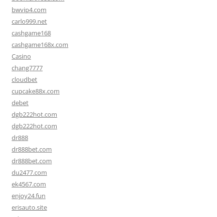
bwvip4.com
carlo999.net
cashgame168
cashgame168x.com
Casino
chang7777
cloudbet
cupcake88x.com
debet
dgb222hot.com
dgb222hot.com
dr888
dr888bet.com
dr888bet.com
du2477.com
ek4567.com
enjoy24.fun
erisauto.site