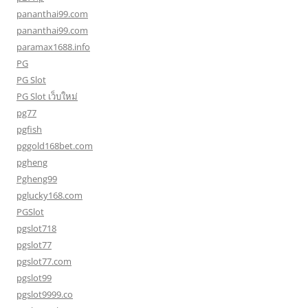
pananthai99.com
pananthai99.com
paramax1688.info
PG
PG Slot
PG Slot เว็บใหม่
pg77
pgfish
pggold168bet.com
pgheng
Pgheng99
pglucky168.com
PGSlot
pgslot718
pgslot77
pgslot77.com
pgslot99
pgslot9999.co