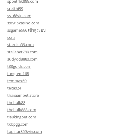
spbetflik888.com
sretthi99
ss168vip.com
ssc915casino.com
ssgame666 เข้าสู่ระบบ
ssru
starrich99.com
stellabet789.com
sudyod888s.com
t88golds.com
tangtem168
temmax69
texas24
thaisiambet.store
thehulk88
thehulk888.com
tia8kingbet.com
tkbpgg.com
topstar359win.com