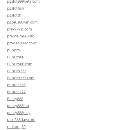
pgslot999bets.com
pgslotfish
pgslotth
pgzeus88win.com
play97vip.com
premium66.info
proded888x.com
punpro
PunPro66
PunPro66.com
PunPro777
PunPro777.com
puntaek66
puntaek77
Pussy888
pussy888fun
pussy888play
rasri365day.com
redkong89