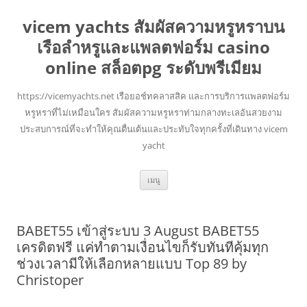
vicem yachts สัมผัสความหรูหราบน
เรือลำหรูและแพลตฟอร์ม casino
online สล็อตpg ระดับพรีเมียม
https://vicemyachts.net เรือยอช์ทคลาสสิค และการบริการแพลตฟอร์ม
หรูหราที่ไม่เหมือนใคร สัมผัสความหรูหราท่ามกลางทะเลอันสวยงาม
ประสบการณ์ที่จะทำให้คุณตื่นเต้นและประทับใจทุกครั้งที่เดินทาง vicem
yacht
ข้าม
เมนู
ไป
ยัง
เนื้อหา
BABET55 เข้าสู่ระบบ 3 August BABET55
เครดิตฟรี แค่ทำตามเงื่อนไขก็รับทันทีคุ้มทุก
ช่วงเวลามีให้เลือกหลายแบบ Top 89 by
Christoper