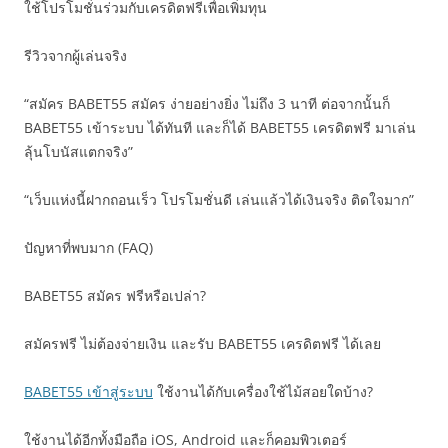
ใช้โปรโมชั่นร่วมกับเครดิตฟรีเพื่อเพิ่มทุน
รีวิวจากผู้เล่นจริง
“สมัคร BABET55 สมัคร ง่ายอย่างยิ่ง ไม่ถึง 3 นาที ต่อจากนั้นก็
BABET55 เข้าระบบ ได้ทันที และก็ได้ BABET55 เครดิตฟรี มาเล่น
ลุ้นโบนัสแตกจริง”
“เว็บแห่งนี้ฝากถอนเร็ว โปรโมชั่นดี เล่นแล้วได้เงินจริง ติดใจมาก”
ปัญหาที่พบมาก (FAQ)
BABET55 สมัคร ฟรีหรือเปล่า?
สมัครฟรี ไม่ต้องจ่ายเงิน และรับ BABET55 เครดิตฟรี ได้เลย
BABET55 เข้าสู่ระบบ
ใช้งานได้กับเครื่องใช้ไม้สอยใดบ้าง?
ใช้งานได้อีกทั้งมือถือ iOS, Android และก็คอมพิวเตอร์