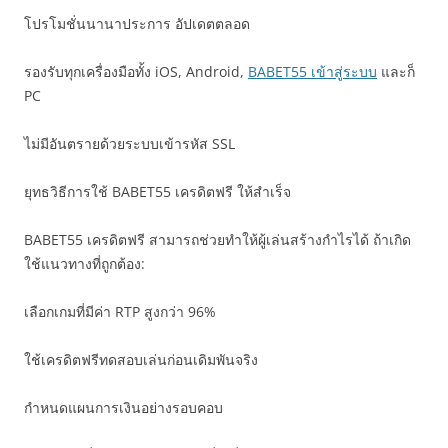
โปรโมชั่นนานาประการ อัปเดตตลอด
รองรับทุกเครื่องมือทั้ง iOS, Android,
BABET55 เข้าสู่ระบบ
และก็
PC
ไม่มีอันตรายด้วยระบบเข้ารหัส SSL
ยุทธวิธีการใช้ BABET55 เครดิตฟรี ให้สำเร็จ
BABET55 เครดิตฟรี สามารถช่วยทำให้ผู้เล่นสร้างกำไรได้ ถ้าเกิด
ใช้แนวทางที่ถูกต้อง:
เลือกเกมที่มีค่า RTP สูงกว่า 96%
ใช้เครดิตฟรีทดสอบเล่นก่อนเดิมพันจริง
กำหนดแผนการเงินอย่างรอบคอบ