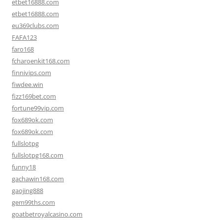
etbet16888.com
etbet16888.com
eu369clubs.com
FAFA123
faro168
fcharoenkit168.com
finnivips.com
fiwdee.win
fizz169bet.com
fortune99vip.com
fox689ok.com
fox689ok.com
fullslotpg
fullslotpg168.com
funny18
gachawin168.com
gaojing888
gem99ths.com
goatbetroyalcasino.com