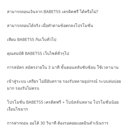
สามารถถอนเงินจาก BABET55 เครดิตฟรี ได้หรือไม่?
สามารถถอนได้จริง เมื่อทำตามข้อตกลงโปรโมชั่น
เทียบ BABET55 กับเว็บทั่วไป
คุณสมบัติ BABET55 เว็บไซต์ทั่วๆไป
การสมัคร สมัครง่ายใน 3 นาที ขั้นตอนสลับซับซ้อน ใช้เวลานาน
เข้าสู่ระบบ เสถียร ไม่มีอันตราย รองรับหลายอุปกรณ์ ระบบล่มบ่อย
มาก รองรับไม่ครบ
โปรโมชั่น BABET55 เครดิตฟรี + โบนัสล้นหลาม โปรโมชั่นน้อย
เงื่อนไขมาก
การฝากถอน ออโต้ 30 วินาที ต้องรอคอยแอดมินดำเนินการ