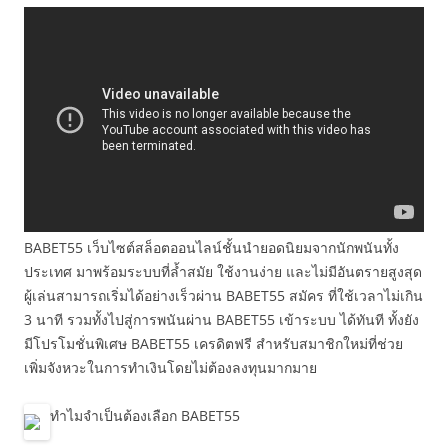
BABET55 เว็บไซต์สล็อตออนไลน์ชั้นนำยอดนิยมจากนักพนันทั้ง
ประเทศ มาพร้อมระบบที่ล้ำสมัย ใช้งานง่าย และไม่มีอันตรายสูงสุด
ผู้เล่นสามารถเริ่มได้อย่างเร็วผ่าน BABET55 สมัคร ที่ใช้เวลาไม่เกิน
3 นาที รวมทั้งไปสู่การพนันผ่าน BABET55 เข้าระบบ ได้ทันที ทั้งยัง
มีโปรโมชั่นพิเศษ BABET55 เครดิตฟรี สำหรับสมาชิกใหม่ที่ช่วย
เพิ่มจังหวะในการทำเงินโดยไม่ต้องลงทุนมากมาย
ทำไมจำเป็นต้องเลือก BABET55