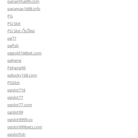
pananthai99.com
paramax1688.info
PG
PG Slot
PG Slot เว็บใหม่
pg77
pgfish
pggold168bet.com
pgheng
Pgheng99
pglucky168.com
PGSlot
pgslot718
pgslot77
pgslot77.com
pgslot99
pgslot9999.co
pgslot999bets.com
pgslotfish