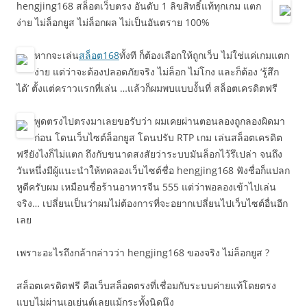
hengjing168 สล็อตเว็บตรง อันดับ 1 ลิขสิทธิ์แท้ทุกเกม แตก
ง่าย ไม่ล็อกยูส ไม่ล็อกผล ไม่เป็นอันตราย 100%
หากจะเล่น
สล็อต168
ทั้งที ก็ต้องเลือกให้ถูกเว็บ ไม่ใช่แค่เกมแตก
ง่าย แต่ว่าจะต้องปลอดภัยจริง ไม่ล็อก ไม่โกง และก็ต้อง ‘รู้สึก
ได้’ ตั้งแต่คราวแรกที่เล่น …แล้วก็ผมพบแบบงั้นที่ สล็อตเครดิตฟรี
พูดตรงไปตรงมาเลยขอรับว่า ผมเคยผ่านตอนลองถูกลองผิดมา
ก่อน โดนเว็บไซต์ล็อกยูส โดนปรับ RTP เกม เล่นสล็อตเครดิต
ฟรียังไงก็ไม่แตก ถึงกับขนาดสงสัยว่าระบบมันล็อกไว้รึเปล่า จนถึง
วันหนึ่งมีผู้แนะนำให้ทดลองเว็บไซต์ชื่อ hengjing168 ฟังชื่อก็แปลก
หูดีครับผม เหมือนชื่อร้านอาหารจีน 555 แต่ว่าพอลองเข้าไปเล่น
จริง… เปลี่ยนเป็นว่าผมไม่ต้องการที่จะอยากเปลี่ยนไปเว็บไซต์อื่นอีก
เลย
เพราะอะไรถึงกล้ากล่าวว่า hengjing168 ของจริง ไม่ล็อกยูส ?
สล็อตเครดิตฟรี คือเว็บสล็อตตรงที่เชื่อมกับระบบค่ายแท้โดยตรง
แบบไม่ผ่านเอเย่นต์เลยแม้กระทั้งนิดนึง