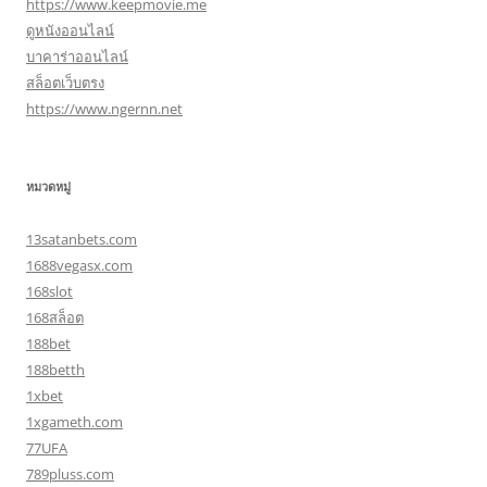
https://www.keepmovie.me
ดูหนังออนไลน์
บาคาร่าออนไลน์
สล็อตเว็บตรง
https://www.ngernn.net
หมวดหมู่
13satanbets.com
1688vegasx.com
168slot
168สล็อต
188bet
188betth
1xbet
1xgameth.com
77UFA
789pluss.com