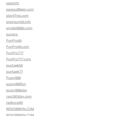
pgslotth
pgzeus88win.com
play97vip.com
premium66.info
proded888x.com
punpro
PunPro66
PunPro66.com
PunPro777
PunPro777.com
puntaek66
puntaek77
Pussy888
pussy888fun
pussy888play
rasri365day.com
redkong89
RENO88WIN.COM
RENO88WIN.COM