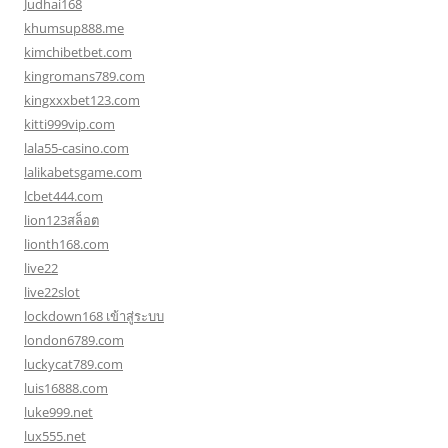
Judhai168
khumsup888.me
kimchibetbet.com
kingromans789.com
kingxxxbet123.com
kitti999vip.com
lala55-casino.com
lalikabetsgame.com
lcbet444.com
lion123สล็อต
lionth168.com
live22
live22slot
lockdown168 เข้าสู่ระบบ
london6789.com
luckycat789.com
luis16888.com
luke999.net
lux555.net