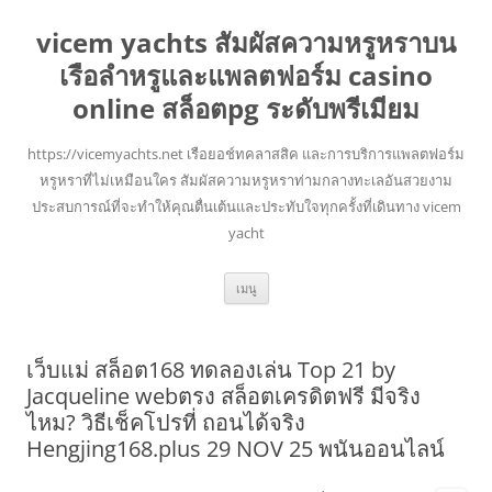
vicem yachts สัมผัสความหรูหราบน
เรือลำหรูและแพลตฟอร์ม casino
online สล็อตpg ระดับพรีเมียม
https://vicemyachts.net เรือยอช์ทคลาสสิค และการบริการแพลตฟอร์ม
หรูหราที่ไม่เหมือนใคร สัมผัสความหรูหราท่ามกลางทะเลอันสวยงาม
ประสบการณ์ที่จะทำให้คุณตื่นเต้นและประทับใจทุกครั้งที่เดินทาง vicem
yacht
ข้าม
เมนู
ไป
ยัง
เนื้อหา
เว็บแม่ สล็อต168 ทดลองเล่น Top 21 by
Jacqueline webตรง สล็อตเครดิตฟรี มีจริง
ไหม? วิธีเช็คโปรที่ ถอนได้จริง
Hengjing168.plus 29 NOV 25 พนันออนไลน์