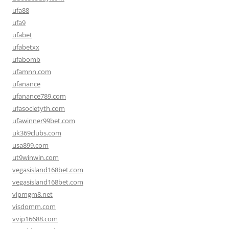
ufa88
ufa9
ufabet
ufabetxx
ufabomb
ufamnn.com
ufanance
ufanance789.com
ufasocietyth.com
ufawinner99bet.com
uk369clubs.com
usa899.com
ut9winwin.com
vegasisland168bet.com
vegasisland168bet.com
vipmgm8.net
visdomm.com
vvip16688.com