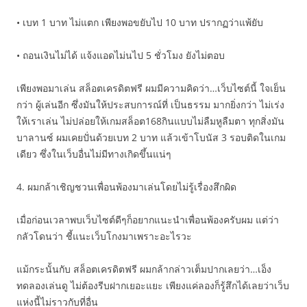
• เบท 1 บาท ไม่แตก เพียงพอขยับไป 10 บาท ปรากฏว่าแพ้ยับ
• ถอนเงินไม่ได้ แจ้งแอดไม่นไป 5 ชั่วโมง ยังไม่ตอบ
เพียงพอมาเล่น สล็อตเครดิตฟรี ผมมีความคิดว่า…เว็บไซต์นี้ ใจเย็น
กว่า ผู้เล่นอีก ซึ่งมันให้ประสบการณ์ที่ เป็นธรรม มากยิ่งกว่า ไม่เร่ง
ให้เราเล่น ไม่ปล่อยให้เกมสล็อต168กินแบบไม่ลืมหูลืมตา ทุกสิ่งมัน
บาลานซ์ ผมเคยปั่นด้วยเบท 2 บาท แล้วเข้าโบนัส 3 รอบติดในเกม
เดียว ซึ่งในเว็บอื่นไม่มีทางเกิดขึ้นแน่ๆ
4. ผมกล้าเชิญชวนเพื่อนพ้องมาเล่นโดยไม่รู้เรื่องสึกผิด
เมื่อก่อนเวลาพบเว็บไซต์ดีๆก็อยากแนะนำเพื่อนพ้องครับผม แต่ว่า
กลัวโดนว่า ชี้แนะเว็บโกงมาเพราะอะไรวะ
แม้กระนั้นกับ สล็อตเครดิตฟรี ผมกล้ากล่าวเต็มปากเลยว่า…เอ็ง
ทดลองเล่นดู ไม่ต้องรีบฝากเยอะแยะ เพียงแค่ลองก็รู้สึกได้เลยว่าเว็บ
แห่งนี้ไม่ราวกับที่อื่น