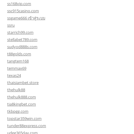
ss168vip.com
ssc915casino.com
ssgame666 เข้าสู่ระบบ
ssru
starrich99.com
stellabet789.com
sudyod888s.com
t88golds.com
tangtem168
temmax69
texas24
thaisiambet.store
thehulk88
thehulk888.com
tia8kingbet.com
tkbpgg.com
topstar359win.com
tunder88express.com
udee365day.com