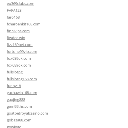
eu369clubs.com
FAFA123
faro168
fcharoenkit168.com
finnivips.com
fiwdee.win
fizz169bet.com
fortune99vip.com
fox689ok.com
fox689ok.com
fullslotpg
fullslotpg168.com
funny18
gachawin168.com
gaojing888
gem99ths.com
goatbetroyalcasino.com
gobaza88.com
gowingo