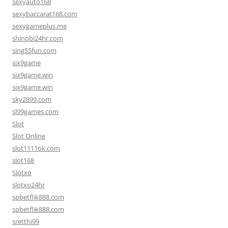
sexyauto168
sexybaccarat168.com
sexygameplus.me
shinobi24hr.com
sing55fun.com
six9game
six9game.win
six9game.win
sky2899.com
sl99games.com
Slot
Slot Online
slot1111ok.com
slot168
Slotxo
slotxo24hr
spbetflik888.com
spbetflik888.com
sretthi99