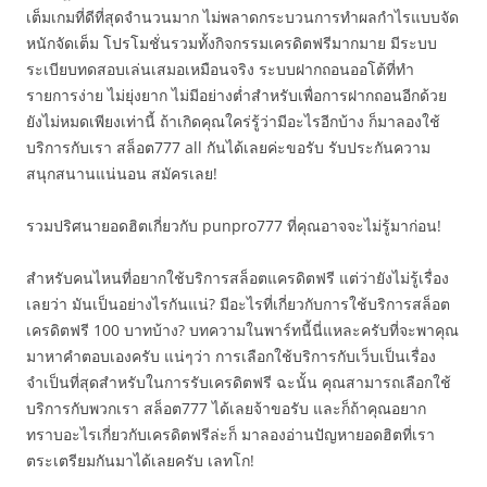
เต็มเกมที่ดีที่สุดจำนวนมาก ไม่พลาดกระบวนการทำผลกำไรแบบจัด
หนักจัดเต็ม โปรโมชั่นรวมทั้งกิจกรรมเครดิตฟรีมากมาย มีระบบ
ระเบียบทดสอบเล่นเสมอเหมือนจริง ระบบฝากถอนออโต้ที่ทำ
รายการง่าย ไม่ยุ่งยาก ไม่มีอย่างต่ำสำหรับเพื่อการฝากถอนอีกด้วย
ยังไม่หมดเพียงเท่านี้ ถ้าเกิดคุณใคร่รู้ว่ามีอะไรอีกบ้าง ก็มาลองใช้
บริการกับเรา สล็อต777 all กันได้เลยค่ะขอรับ รับประกันความ
สนุกสนานแน่นอน สมัครเลย!
รวมปริศนายอดฮิตเกี่ยวกับ punpro777 ที่คุณอาจจะไม่รู้มาก่อน!
สำหรับคนไหนที่อยากใช้บริการสล็อตแครดิตฟรี แต่ว่ายังไม่รู้เรื่อง
เลยว่า มันเป็นอย่างไรกันแน่? มีอะไรที่เกี่ยวกับการใช้บริการสล็อต
เครดิตฟรี 100 บาทบ้าง? บทความในพาร์ทนี้นี่แหละครับที่จะพาคุณ
มาหาคำตอบเองครับ แน่ๆว่า การเลือกใช้บริการกับเว็บเป็นเรื่อง
จำเป็นที่สุดสำหรับในการรับเครดิตฟรี ฉะนั้น คุณสามารถเลือกใช้
บริการกับพวกเรา สล็อต777 ได้เลยจ้าขอรับ และก็ถ้าคุณอยาก
ทราบอะไรเกี่ยวกับเครดิตฟรีล่ะก็ มาลองอ่านปัญหายอดฮิตที่เรา
ตระเตรียมกันมาได้เลยครับ เลทโก!