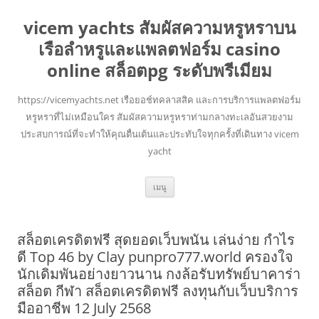
vicem yachts สัมผัสความหรูหราบน
เรือลำหรูและแพลตฟอร์ม casino
online สล็อตpg ระดับพรีเมียม
https://vicemyachts.net เรือยอช์ทคลาสสิค และการบริการแพลตฟอร์ม
หรูหราที่ไม่เหมือนใคร สัมผัสความหรูหราท่ามกลางทะเลอันสวยงาม
ประสบการณ์ที่จะทำให้คุณตื่นเต้นและประทับใจทุกครั้งที่เดินทาง vicem
yacht
ข้าม
เมนู
ไป
ยัง
เนื้อหา
สล็อตเครดิตฟรี สุดยอดเว็บพนัน เล่นง่าย กำไร
ดี Top 46 by Clay punpro777.world ครองใจ
นักเดิมพันอย่างยาวนาน กงล้อรับทรัพย์บาคาร่า
สล็อต กีฬา สล็อตเครดิตฟรี ลงทุนกับเว็บบริการ
มืออาชีพ 12 July 2568