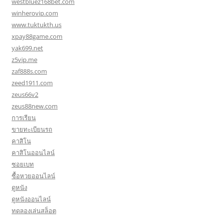
westbluez168bet.com
winherovip.com
www.tuktukth.us
xpay88game.com
yak699.net
z5vip.me
zaf888s.com
zeed1911.com
zeus66v2
zeus88new.com
การเรียน
ขายทะเบียนรถ
คาสิโน
คาสิโนออนไลน์
ซอยเบท
ซื้อหวยออนไลน์
ดูหนัง
ดูหนังออนไลน์
ทดลองเล่นสล็อต