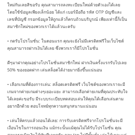
ใหม่กันเลยสิขอรับ คุณสามารถลงทะเบียนใหม่ด้วยตัวเองได้เลย
โดยใช้ข้อมูลเพียงเล็กน้อย ได้แก่ เบอร์มือถือ รหัส OTP บัญชีและ
เลขที่บัญชี กรอกข้อมูลให้ถูกแล้วก็ครบถ้วนบริบูรณ์ เพียงเท่านี้ก็เป็น
สมาชิกใหม่ของพวกเราได้แล้วนะครับ
• กดรับโปรโมชั่น: ในตอนแรก คุณจะยังไม่มีเครดิตฟรีในเว็บไซต์
คุณสามารถฝากเงินได้เลย ซึ่งพวกเราก็มีโปรโมชั่น
ดีๆมาฝากคุณอย่างโปรโมชั่นสมาชิกใหม่ ฝากเงินครั้งแรกรับไปเลย
50% ของยอดฝาก เล่นสล็อตได้ง่ายมากยิ่งขึ้นแน่นอน
• เลือกเกมที่ต้องการเล่น: สล็อตเครดิตฟรี เว็บไซต์ของพวกเราจะมี
เกมจากค่ายเกมต่างๆเยอะแยะ สามารถเลือกค่ายเกมที่คุณประทับใจ
ได้เลยค่ะขอรับ มีระบบระเบียบทดสอบเล่นให้คุณได้เลือกเล่นตาม
อยากอีกด้วย ตอบโจทย์ทุกความสนุกสนานแน่นอน
• เล่นให้ครบแล้วถอนได้เลย: การรับเครดิตฟรีจากโปรโมชั่นจะมี
เงื่อนไขในการถอนเงิน แม้กระนั้นแม้คุณไม่ได้รับโปรโมชั่น คุณ
สามารถเบิกเงินได้ทันทีเลยครับ ถอนง่าย ไม่มีขั้นต่ำ เล่นได้เยอะแค่