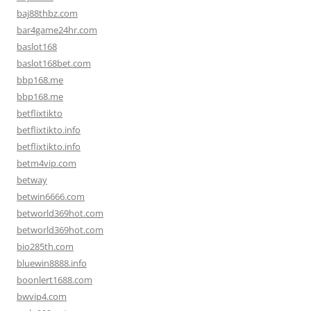
baj88thbz.com
bar4game24hr.com
baslot168
baslot168bet.com
bbp168.me
bbp168.me
betflixtikto
betflixtikto.info
betflixtikto.info
betm4vip.com
betway
betwin6666.com
betworld369hot.com
betworld369hot.com
bio285th.com
bluewin8888.info
boonlert1688.com
bwvip4.com