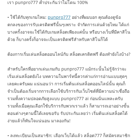
เรา punpro777 ค้ำประกันว่าไม่โดน 100%
• ใช้ได้กับทุกเกมไหม:
punpro777
อย่างที่ผมบอก คุณต้องดูข้อ
ตกลงของการรับเครดิตฟรีนั้นๆเพราะ จำกัดการเล่นด้วยไหม ได้แก่
บางครั้งอาจจะใช้ได้กับเกมสล็อตเพียงแค่นั้น หรือบางเว็บที่มีคาสิโน
ด้วย ก็บางครั้งก็อาจจะเป็นเครดิตฟรีสำหรับคาสิโนก็ได้
ต้องการเริ่มเล่นสล็อตออนไลน์กับ สล็อตเครดิตฟรี ต้องทำยังไงบ้าง?
สำหรับใครที่อยากเล่นเกมกับ punpro777 แม้กระนั้นไม่รู้จักว่าจะ
เริ่มเล่นสล็อตยังไง บทความในพาร์ทนี้ควรค่าแก่การอ่านแบบสุดๆ
เลยคะครับผม แน่นอนว่า การเริ่มต้นเล่นสล็อตออนไลน์นั้น คุณก็
จำเป็นต้องเริ่มจากการเลือกใช้บริการกับเว็บไซต์ที่มีความน่าเชื่อถือ
รวมทั้งความปลอดภัยสูงแบบ punpro777 ai ก่อนนั่นแหละครับ
รวมทั้งเมื่อคุณเลือกใช้บริการกับพวกเราแล้ว ก็สามารถเอาอย่างขั้น
ตอนต่างๆตามนี้ได้เลยขอรับ รับประกันเลยว่า เริ่มต้นเล่นสล็อตได้
ง่ายแล้วก็ทันใจแน่นอน มาลองกัน!
• ลงทะเบียนเป็นสมาชิก: เลือกเว็บได้แล้ว สล็อต777 ก็สมัครสมาชิก