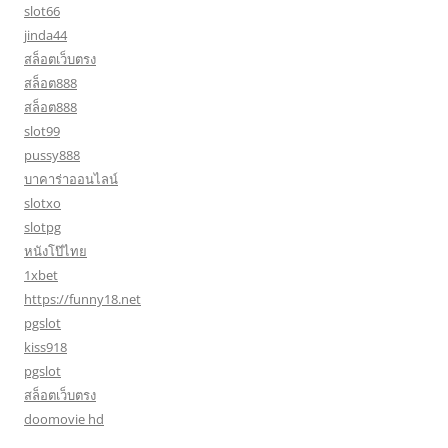
slot66
jinda44
สล็อตเว็บตรง
สล็อต888
สล็อต888
slot99
pussy888
บาคาร่าออนไลน์
slotxo
slotpg
หนังโป๊ไทย
1xbet
https://funny18.net
pgslot
kiss918
pgslot
สล็อตเว็บตรง
doomovie hd