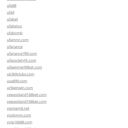
ufa88
ufa9
ufabet
ufabetxx
ufabomb
ufamnn.com
ufanance
ufanance789.com
ufasocietyth.com
ufawinner99bet.com
uk369clubs.com
usa899.com
ut9winwin.com
vegasisland168bet.com
vegasisland168bet.com
vipmgm8.net
visdomm.com
vvip16688.com