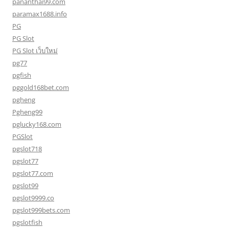
pananthai99.com
paramax1688.info
PG
PG Slot
PG Slot เว็บใหม่
pg77
pgfish
pggold168bet.com
pgheng
Pgheng99
pglucky168.com
PGSlot
pgslot718
pgslot77
pgslot77.com
pgslot99
pgslot9999.co
pgslot999bets.com
pgslotfish