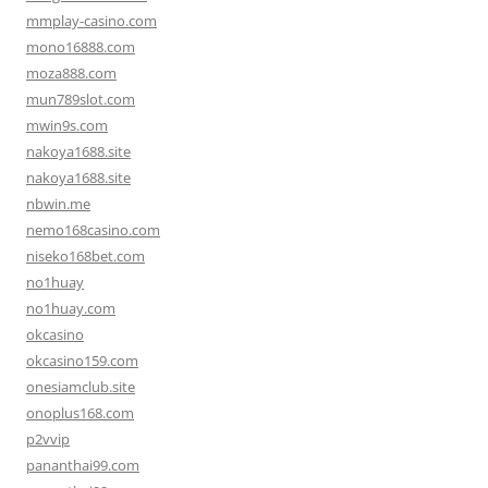
mmplay-casino.com
mono16888.com
moza888.com
mun789slot.com
mwin9s.com
nakoya1688.site
nakoya1688.site
nbwin.me
nemo168casino.com
niseko168bet.com
no1huay
no1huay.com
okcasino
okcasino159.com
onesiamclub.site
onoplus168.com
p2vvip
pananthai99.com