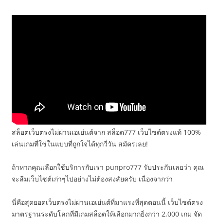
สล็อตเว็บตรงไม่ผ่านเอเย่นต์จาก สล็อต777 เว็บไซต์ตรงแท้ 100%
เล่นเกมที่ใช่ในแบบที่ถูกใจได้ทุกวี่วัน สมัครเลย!
ถ้าหากคุณเลือกใช้บริการกับเรา punpro777 รับประกันเลยว่า คุณ
จะลืมเว็บไซต์เก่าๆไปอย่างไม่ต้องสงสัยครับ เนื่องจากว่า
นี่คือสุดยอดเว็บตรงไม่ผ่านเอเย่นต์ที่มาแรงที่สุดตอนนี้ เว็บไซต์ตรง
มาตรฐานระดับโลกที่มีเกมสล็อตให้เลือกมากยิ่งกว่า 2,000 เกม จัด