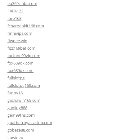
eu369clubs.com
FAFA123
faro168
fcharoenkit168.com
finnivips.com
fiwdee.win
fizz169bet.com
fortune99vip.com
fox689ok.com
fox689ok.com
fullslotpg
fullslotpg168.com
funny18
gachawin168.com
gaojing888
gem99ths.com
goatbetroyalcasino.com
gobaza88.com
gowingo