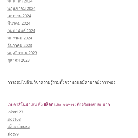
มิถุนายน 2024
พฤษภาคม 2024
เมษายน 2024
มีนาคม 2024
กุมภาพันธ์ 2024
มกราคม 2024
ธันวาคม 2023
พฤศจิกายน 2023
ตุลาคม 2023
การอุดมไปด้วยวิชาความรู้รวมทั้งความถนัดมีค่ามากยิ่งกว่าทอง
เว็บคาสิโนน่าเล่น ทั้ง
สล็อต
และ
บาคาร่า
ตึงจริงแตกบ่อยมาก
joker123
slot168
สล็อตเว็บตรง
slot99